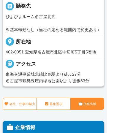
_pin
勤務先
ぴよぴよルーム名古屋北店
※基本転勤なし（当社の定める範囲内で変更あり）
place
所在地
462-0051 愛知県名古屋市北区中切町5丁目5番地

アクセス
東海交通事業城北線比良駅より徒歩27分
名古屋市鶴舞線庄内緑地公園駅より徒歩33分



会社・仕事の魅力
募集要項
企業情報

企業情報