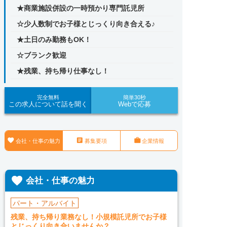
★商業施設併設の一時預かり専門託児所
☆少人数制でお子様とじっくり向き合える♪
★土日のみ勤務もOK！
☆ブランク歓迎
★残業、持ち帰り仕事なし！
完全無料
簡単30秒
この求人について話を聞く
Webで応募



会社・仕事の魅力
募集要項
企業情報

会社・仕事の魅力
パート・アルバイト
残業、持ち帰り業務なし！小規模託児所でお子様
とじっくり向き合いませんか？