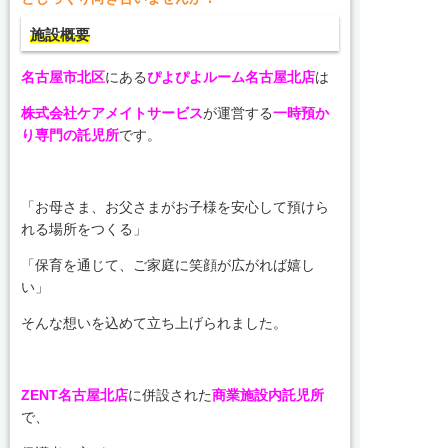
施設概要
名古屋市北区
にある
ぴよぴよルーム名古屋北店
は
株式会社ケアメイトサービス
が運営する
一時預か
り専門の託児所
です。
「お母さま、お父さまがお子様を安心して預けら
れる場所をつくる」
「保育を通じて、ご家庭に笑顔が広がれば嬉し
い」
そんな想いを込めて立ち上げられました。
ZENT名古屋北店
に併設された
商業施設内託児所
で、