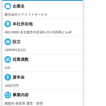

企業名
株式会社ケアメイトサービス
place
本社所在地
460-0008 名古屋市中区栄5-23-19共和ビル4F
calendar_view_day
設立
1995年5月1日
people
従業員数
120
attach_money
資本金
1500万円
folder_open
事業内容
病院内 保育所 運営・管理