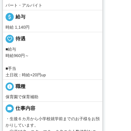
パート・アルバイト
attach_money
給与
時給 1,140円
favorite_border
待遇
■給与
時給960円～
■手当
土日祝：時給+20円up
info
職種
保育園で保育補助
label
仕事内容
・生後６カ月から小学校就学前までのお子様をお預
かりしています。