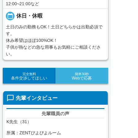
12:00~21:00など
calendar_today
休日・休暇
土日のみの勤務もOK！土日どちらかは出勤必須で
す。
休み希望はほぼ100%OK！
子供が熱などの急な用事もお気軽にご相談くださ
い。
完全無料
簡単30秒
条件交渉してほしい
Webで応募
chat_bubble_outline
先輩インタビュー
先輩職員の声
K先生（31）
所属：ZENTぴよぴよルーム