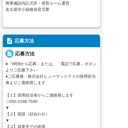
商業施設内託児所・保育ルーム運営
名古屋市小規模保育児業
description
応募方法
description
応募方法
●「WEBから応募」または、「電話で応募」ボタン
よりご応募下さい
●ご応募後、株式会社ヒューマンステイの採用担当
者よりご連絡致します
【１】採用担当者からご連絡致します
◇050-3188-7599
▼
【２】面談（顔合わせ）
▼
【３】就業先での面接