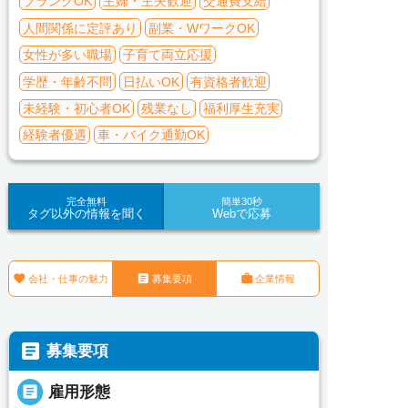
ブランクOK
主婦・主夫歓迎
交通費支給
人間関係に定評あり
副業・WワークOK
女性が多い職場
子育て両立応援
学歴・年齢不問
日払いOK
有資格者歓迎
未経験・初心者OK
残業なし
福利厚生充実
経験者優遇
車・バイク通勤OK
完全無料
簡単30秒
タグ以外の情報を聞く
Webで応募



会社・仕事の魅力
募集要項
企業情報

募集要項

雇用形態