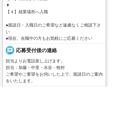
▼
【４】就業場所へ入職
●面談日・入職日のご希望など遠慮なくご相談下さ
い
●現在、在職中の方もお気軽にご応募ください
chat
応募受付後の連絡
担当よりお電話差し上げます。
担当：加藤・中里・水谷・牧村
ご希望やご要望をお伺いした上で、面談日のご案内
をいたします。
message
コンサルタントから一言
求人へのご応募は
■あなたのご希望に合った施設を私たちがお探しい
お電話またはWEBから
たします。


WEBで応募
電話で応募
「名古屋・愛知求人ポータル」は愛知・岐阜・三
重、東海三県の介護・看護・保育に特化した就職・