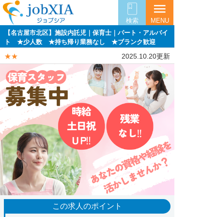
menu
検索
MENU
【名古屋市北区】施設内託児｜保育士｜パート・アルバイ
ト ★少人数 ★持ち帰り業務なし ★ブランク歓迎
★★
2025.10.20更新
この求人のポイント