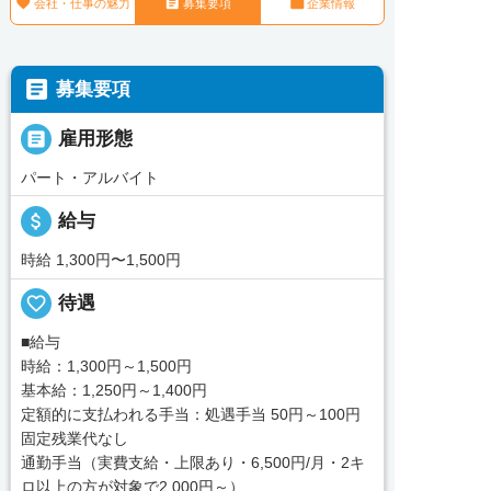



会社・仕事の魅力
募集要項
企業情報

募集要項

雇用形態
パート・アルバイト
attach_money
給与
時給 1,300円〜1,500円
favorite_border
待遇
■給与
時給：1,300円～1,500円
基本給：1,250円～1,400円
定額的に支払われる手当：処遇手当 50円～100円
固定残業代なし
通勤手当（実費支給・上限あり・6,500円/月・2キ
ロ以上の方が対象で2,000円～）