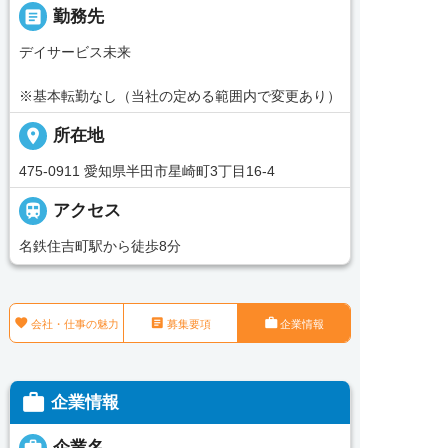
_pin
勤務先
デイサービス未来
※基本転勤なし（当社の定める範囲内で変更あり）
place
所在地
475-0911 愛知県半田市星崎町3丁目16-4

アクセス
名鉄住吉町駅から徒歩8分



会社・仕事の魅力
募集要項
企業情報

企業情報

企業名