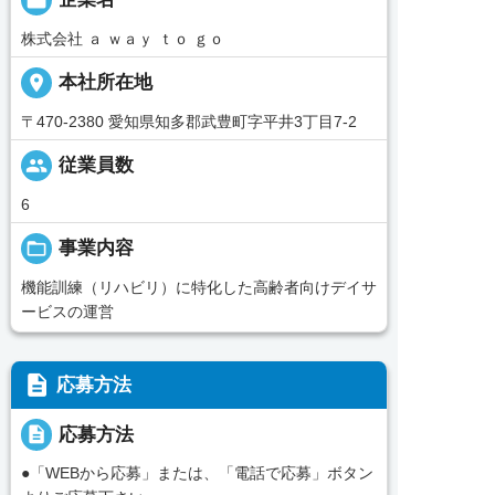
株式会社 ａ ｗａｙ ｔｏ ｇｏ
place
本社所在地
〒470-2380 愛知県知多郡武豊町字平井3丁目7-2
people
従業員数
6
folder_open
事業内容
機能訓練（リハビリ）に特化した高齢者向けデイサ
ービスの運営
description
応募方法
description
応募方法
●「WEBから応募」または、「電話で応募」ボタン