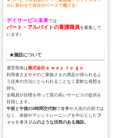
ルに合わせて自分のペースで働ける♪
デイサービス未来
では
パート・アルバイトの看護職員
を募集して
います♪
★施設について
運営母体は
株式会社ａ ｗａｙ ｔｏ ｇｏ
利用者さまやそのご家族さまの満足が得られるよ
う従来の方法にとらわれることなく柔軟な発想を
持ち、
全職員が目標を持って質の高いサービスの提供を
目指します。
午前と午後の3時間交代制
で食事や入浴の介助では
なく、体操やマシントレーニングを中心とした
フ
ィットネスジムのような活気のある施設。