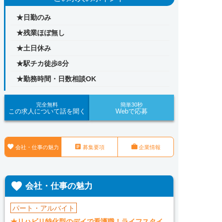
★日勤のみ
★残業ほぼ無し
★土日休み
★駅チカ徒歩8分
★勤務時間・日数相談OK
完全無料
簡単30秒
この求人について話を聞く
Webで応募



会社・仕事の魅力
募集要項
企業情報

会社・仕事の魅力
パート・アルバイト
★リハビリ特化型のデイで看護職！ライフスタイ