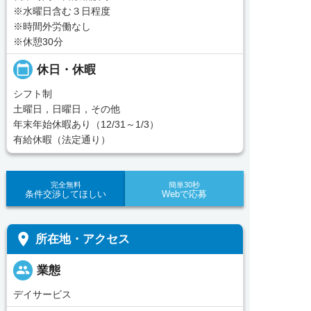
※水曜日含む３日程度
※時間外労働なし
※休憩30分
calendar_today
休日・休暇
シフト制
土曜日，日曜日，その他
年末年始休暇あり（12/31～1/3）
有給休暇（法定通り）
完全無料
簡単30秒
条件交渉してほしい
Webで応募
place
所在地・アクセス
people
業態
デイサービス