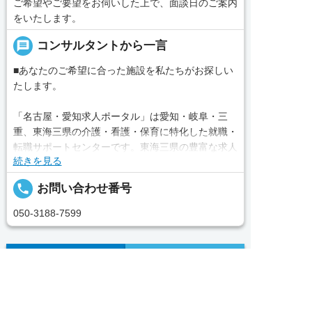
ご希望やご要望をお伺いした上で、面談日のご案内
をいたします。
message
コンサルタントから一言
■あなたのご希望に合った施設を私たちがお探しい
たします。
「名古屋・愛知求人ポータル」は愛知・岐阜・三
重、東海三県の介護・看護・保育に特化した就職・
転職サポートセンターです。東海三県の豊富な求人
続きを見る
データから、手前味噌ながら優秀なキャリアアドバ
イザー、コンサルタントがあなたのキャリアやご希
local_phone
お問い合わせ番号
望をお聞きし、あなたにぴったりのお仕事をご紹介
します。その後の面談調整や条件交渉まで、すべて
050-3188-7599
責任をもってサポートいたします。また就業後のサ
ポート体制も万全！お悩みやお困りごとがあれば、
当社のスタッフがよろこんでフォローいたします。
完全無料
簡単30秒
求人票以外の情報を聞く
Webで応募
求人へのご応募は
見学してみたい！求人情報のここを確認したい！な
お電話またはWEBから
ど、興味本位でも構いませんので、スタッフまでお


WEBで応募
電話で応募
求人ID：2251-ns-ns-sp-nor