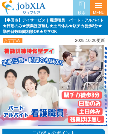
menu
検索
MENU
【半田市】デイサービス｜看護職員｜パート・アルバイト
★日勤のみ★残業ほぼ無し★土日休み★駅チカ徒歩8分★
勤務日数時間相談OK★見学OK
おすすめ!
2025.10.20更新
この求人のポイント