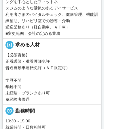
ングを中心としたフィットネ
スジムのような活気のあるデイサービス
利用者さまのバイタルチェック、健康管理、機能訓
練補助、リハビリ室での誘導・介助
送迎業務あり（軽自動車、ＡＴ車）
■変更範囲：会社の定める業務
portrait
求める人材
【必須資格】
正看護師・准看護師免許
普通自動車運転免許（ＡＴ限定可）
学歴不問
年齢不問
未経験・ブランクあり可
※経験者優遇

勤務時間
10:30～15:00
就業時間・日数相談可