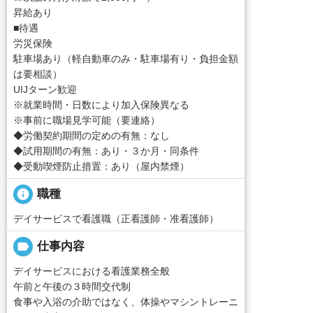
昇給あり
■待遇
労災保険
駐車場あり（軽自動車のみ・駐車場有り・負担金額
は要相談）
UIJターン歓迎
※就業時間・日数により加入保険異なる
※事前に職場見学可能（要連絡）
◆労働契約期間の定めの有無：なし
◆試用期間の有無：あり・３か月・同条件
◆受動喫煙防止措置：あり（屋内禁煙）
info
職種
デイサービスで看護職（正看護師・准看護師）
label
仕事内容
デイサービスにおける看護業務全般
午前と午後の３時間交代制
食事や入浴の介助ではなく、体操やマシントレーニ