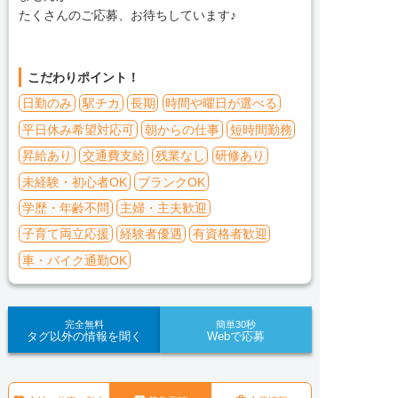
たくさんのご応募、お待ちしています♪
こだわりポイント！
日勤のみ
駅チカ
長期
時間や曜日が選べる
平日休み希望対応可
朝からの仕事
短時間勤務
昇給あり
交通費支給
残業なし
研修あり
未経験・初心者OK
ブランクOK
学歴・年齢不問
主婦・主夫歓迎
子育て両立応援
経験者優遇
有資格者歓迎
車・バイク通勤OK
完全無料
簡単30秒
タグ以外の情報を聞く
Webで応募