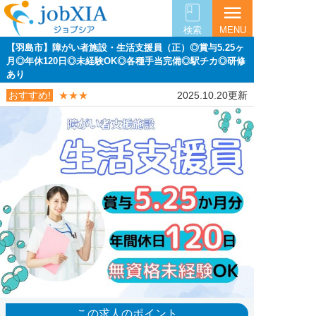
menu
検索
MENU
【羽島市】障がい者施設・生活支援員（正）◎賞与5.25ヶ
月◎年休120日◎未経験OK◎各種手当完備◎駅チカ◎研修
あり
おすすめ!
★★★
2025.10.20更新
この求人のポイント