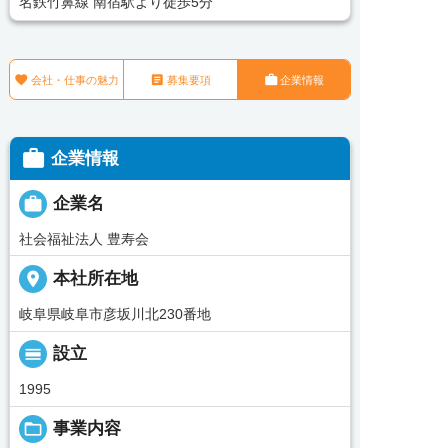
名鉄竹鼻線 南宿駅より徒歩5分



会社・仕事の魅力
募集要項
企業情報

企業情報

企業名
社会福祉法人 豊寿会
place
本社所在地
岐阜県岐阜市彦坂川北230番地
calendar_view_day
設立
1995
folder_open
事業内容