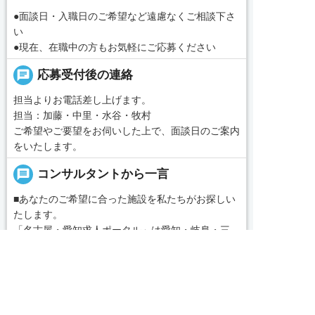
●面談日・入職日のご希望など遠慮なくご相談下さ
い
●現在、在職中の方もお気軽にご応募ください
chat
応募受付後の連絡
担当よりお電話差し上げます。
担当：加藤・中里・水谷・牧村
ご希望やご要望をお伺いした上で、面談日のご案内
をいたします。
message
コンサルタントから一言
■あなたのご希望に合った施設を私たちがお探しい
たします。
「名古屋・愛知求人ポータル」は愛知・岐阜・三
重、東海三県の介護・看護・保育に特化した就職・
求人へのご応募は
転職サポートセンターです。東海三県の豊富な求人
お電話またはWEBから
データから、手前味噌ながら優秀なキャリアアドバ


WEBで応募
電話で応募
続きを見る
イザー、コンサルタントがあなたのキャリアやご希
望をお聞きし、あなたにぴったりのお仕事をご紹介