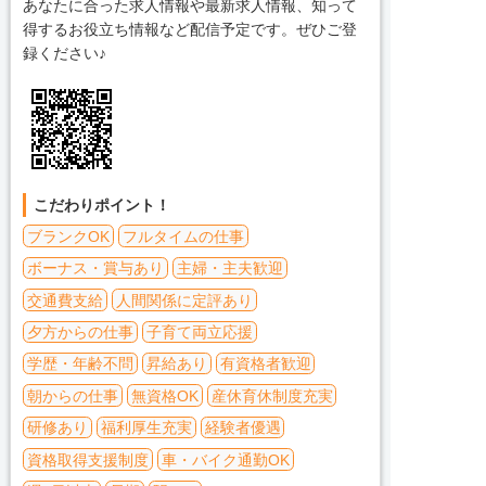
あなたに合った求人情報や最新求人情報、知って
得するお役立ち情報など配信予定です。ぜひご登
録ください♪
こだわりポイント！
ブランクOK
フルタイムの仕事
ボーナス・賞与あり
主婦・主夫歓迎
交通費支給
人間関係に定評あり
夕方からの仕事
子育て両立応援
学歴・年齢不問
昇給あり
有資格者歓迎
朝からの仕事
無資格OK
産休育休制度充実
研修あり
福利厚生充実
経験者優遇
資格取得支援制度
車・バイク通勤OK