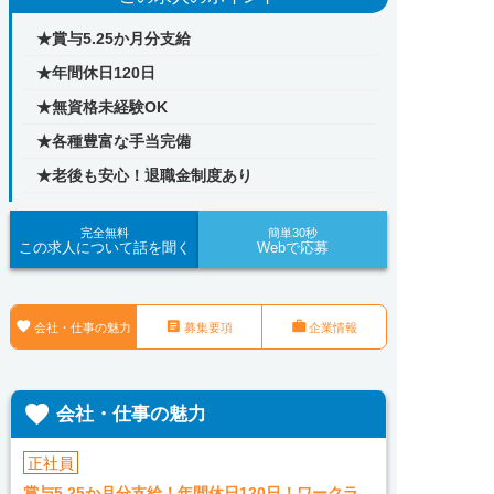
★賞与5.25か月分支給
★年間休日120日
★無資格未経験OK
★各種豊富な手当完備
★老後も安心！退職金制度あり
完全無料
簡単30秒
この求人について話を聞く
Webで応募



会社・仕事の魅力
募集要項
企業情報

会社・仕事の魅力
正社員
賞与5.25か月分支給！年間休日120日！ワークラ