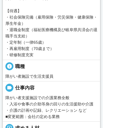
【待遇】
・社会保険完備（雇用保険・労災保険・健康保険・
厚生年金）
・退職金制度（福祉医療機構及び岐阜県共済会の退
職手当支給）
・定年制（一律65歳）
・再雇用制度（70歳まで）
・研修制度充実
info
職種
障がい者施設で生活支援員
label
仕事内容
障がい者支援施設での介護業務全般
・入浴や食事の介助等身の回りの生活援助や介護
・介護の計画や記録、レクリエーション など
■変更範囲：会社の定める業務