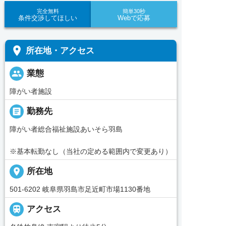
完全無料
簡単30秒
条件交渉してほしい
Webで応募
place
所在地・アクセス
people
業態
障がい者施設
_pin
勤務先
障がい者総合福祉施設あいそら羽島
※基本転勤なし（当社の定める範囲内で変更あり）
place
所在地
501-6202 岐阜県羽島市足近町市場1130番地

アクセス