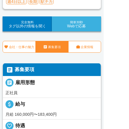
週4日以上
長期
駅チカ
完全無料
簡単30秒
タグ以外の情報を聞く
Webで応募



会社・仕事の魅力
募集要項
企業情報

募集要項

雇用形態
正社員
attach_money
給与
月給 160,000円〜183,400円
favorite_border
待遇