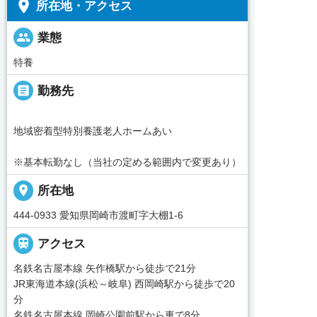
place
所在地・アクセス
people
業態
特養
_pin
勤務先
地域密着型特別養護老人ホームあい
※基本転勤なし（当社の定める範囲内で変更あり）
place
所在地
444-0933 愛知県岡崎市渡町字大棚1-6

アクセス
名鉄名古屋本線 矢作橋駅から徒歩で21分
JR東海道本線(浜松～岐阜) 西岡崎駅から徒歩で20
分
名鉄名古屋本線 岡崎公園前駅から車で8分