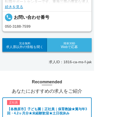
転職サポートセンターです。東海三県の豊富な求人
続きを見る
データから、手前味噌ながら優秀なキャリアアドバ
イザー、コンサルタントがあなたのキャリアやご希
local_phone
お問い合わせ番号
望をお聞きし、あなたにぴったりのお仕事をご紹介
します。その後の面談調整や条件交渉まで、すべて
050-3188-7599
責任をもってサポートいたします。また就業後のサ
ポート体制も万全！お悩みやお困りごとがあれば、
当社のスタッフがよろこんでフォローいたします。
完全無料
簡単30秒
求人票以外の情報を聞く
Webで応募
見学してみたい！求人情報のここを確認したい！な
ど、興味本位でも構いませんので、スタッフまでお
求人ID：1816-ca-ms-f-jak
気軽にお問い合わせください。
Recommended
■「シフト制、完全週休2、土日祝休み、土日休
あなたにおすすめの求人をご紹介
み、日祝休み、週3以内可、短時間・扶養内、日勤
のみ、夜勤のみ、未経験歓迎、主婦歓迎、主夫歓
正社員
迎、曜日相談可、土日祝のみ、年休110日～、残業
【各務原市】子ども園｜正社員｜保育教諭★賞与年3
月10H、保育/託児所、産休・育休あり、副業 Ｗワ
回・4.2ヶ月分★未経験歓迎★土日祝休み
ーク可、ブランクOK、ボーナスあり、賞与あり、