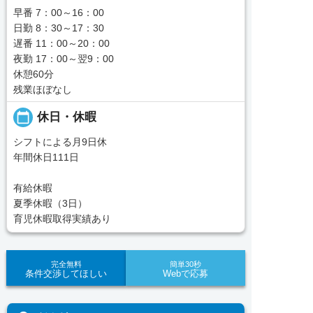
早番 7：00～16：00
日勤 8：30～17：30
遅番 11：00～20：00
夜勤 17：00～翌9：00
休憩60分
残業ほぼなし
calendar_today
休日・休暇
シフトによる月9日休
年間休日111日
有給休暇
夏季休暇（3日）
育児休暇取得実績あり
完全無料
簡単30秒
条件交渉してほしい
Webで応募