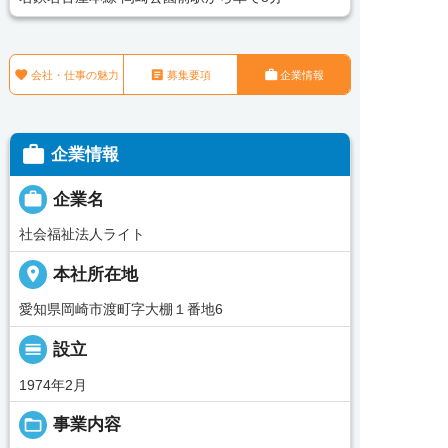



会社・仕事の魅力
募集要項
企業情報

企業情報

企業名
社会福祉法人ライト
place
本社所在地
愛知県岡崎市渡町字大棚１番地6
calendar_view_day
設立
1974年2月
folder_open
事業内容