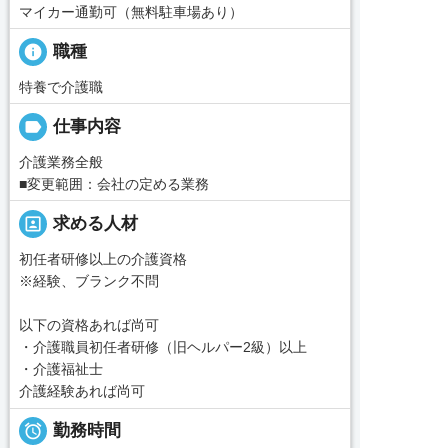
マイカー通勤可（無料駐車場あり）
info
職種
特養で介護職
label
仕事内容
介護業務全般
■変更範囲：会社の定める業務
portrait
求める人材
初任者研修以上の介護資格
※経験、ブランク不問
以下の資格あれば尚可
・介護職員初任者研修（旧ヘルパー2級）以上
・介護福祉士
介護経験あれば尚可

勤務時間