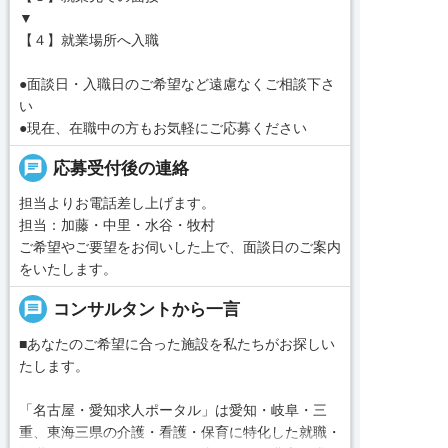
▼
【４】就業場所へ入職
●面談日・入職日のご希望など遠慮なくご相談下さ
い
●現在、在職中の方もお気軽にご応募ください
chat
応募受付後の連絡
担当よりお電話差し上げます。
担当：加藤・中里・水谷・牧村
ご希望やご要望をお伺いした上で、面談日のご案内
をいたします。
message
コンサルタントから一言
■あなたのご希望に合った施設を私たちがお探しい
たします。
「名古屋・愛知求人ポータル」は愛知・岐阜・三
重、東海三県の介護・看護・保育に特化した就職・