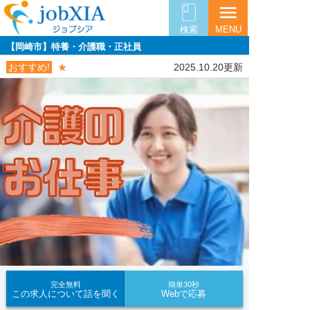
menu
検索
MENU
【岡崎市】特養・介護職・正社員
おすすめ!
★
2025.10.20更新
完全無料
簡単30秒
この求人について話を聞く
Webで応募