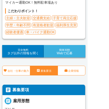
マイカー通勤OK！無料駐車場あり
こだわりポイント！
主婦・主夫歓迎
交通費支給
子育て両立応援
学歴・年齢不問
有資格者歓迎
福利厚生充実
経験者優遇
車・バイク通勤OK
完全無料
簡単30秒
タグ以外の情報を聞く
Webで応募



会社・仕事の魅力
募集要項
企業情報

募集要項

雇用形態