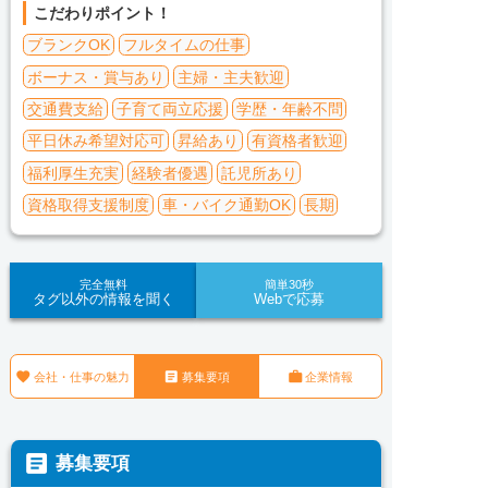
こだわりポイント！
ブランクOK
フルタイムの仕事
ボーナス・賞与あり
主婦・主夫歓迎
交通費支給
子育て両立応援
学歴・年齢不問
平日休み希望対応可
昇給あり
有資格者歓迎
福利厚生充実
経験者優遇
託児所あり
資格取得支援制度
車・バイク通勤OK
長期
完全無料
簡単30秒
タグ以外の情報を聞く
Webで応募



会社・仕事の魅力
募集要項
企業情報

募集要項