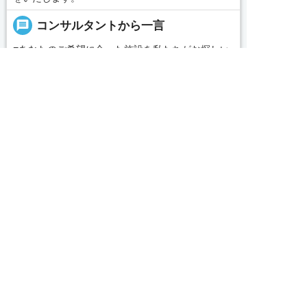
message
コンサルタントから一言
■あなたのご希望に合った施設を私たちがお探しい
たします。
求人へのご応募は
お電話またはWEBから
「名古屋・愛知求人ポータル」は愛知・岐阜・三


WEBで応募
電話で応募
重、東海三県の介護・看護・保育に特化した就職・
転職サポートセンターです。東海三県の豊富な求人
続きを見る
データから、手前味噌ながら優秀なキャリアアドバ
イザー、コンサルタントがあなたのキャリアやご希
local_phone
お問い合わせ番号
望をお聞きし、あなたにぴったりのお仕事をご紹介
します。その後の面談調整や条件交渉まで、すべて
050-3188-7599
責任をもってサポートいたします。また就業後のサ
ポート体制も万全！お悩みやお困りごとがあれば、
当社のスタッフがよろこんでフォローいたします。
完全無料
簡単30秒
求人票以外の情報を聞く
Webで応募
見学してみたい！求人情報のここを確認したい！な
ど、興味本位でも構いませんので、スタッフまでお
求人ID：3661-ns-jn-f-nor
気軽にお問い合わせください。