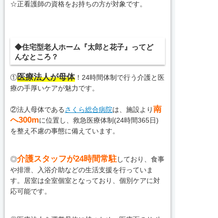
☆正看護師の資格をお持ちの方が対象です。
◆住宅型老人ホーム『太郎と花子』ってど
んなところ？
医療法人が母体
①
！24時間体制で行う介護と医
療の手厚いケアが魅力です。
南
②法人母体である
さくら総合病院
は、施設より
へ300m
に位置し、救急医療体制(24時間365日)
を整え不慮の事態に備えています。
介護スタッフが24時間常駐
◎
しており、食事
や排泄、入浴介助などの生活支援を行っていま
す。居室は全室個室となっており、個別ケアに対
応可能です。