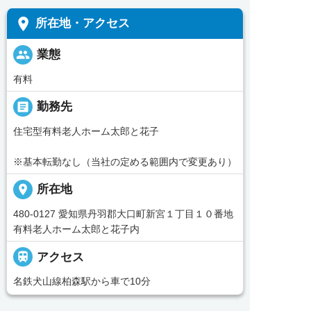
place
所在地・アクセス
people
業態
有料
_pin
勤務先
住宅型有料老人ホーム太郎と花子
※基本転勤なし（当社の定める範囲内で変更あり）
place
所在地
480-0127 愛知県丹羽郡大口町新宮１丁目１０番地
有料老人ホーム太郎と花子内

アクセス
名鉄犬山線柏森駅から車で10分