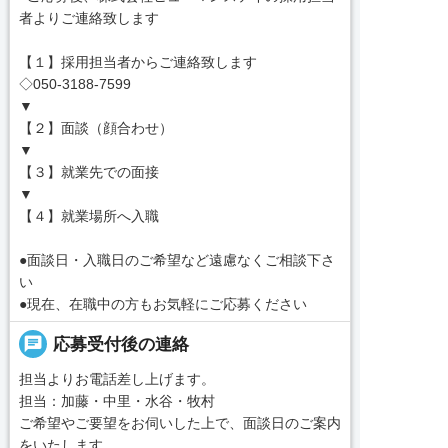
者よりご連絡致します
【１】採用担当者からご連絡致します
◇050-3188-7599
▼
【２】面談（顔合わせ）
▼
【３】就業先での面接
▼
【４】就業場所へ入職
●面談日・入職日のご希望など遠慮なくご相談下さ
い
●現在、在職中の方もお気軽にご応募ください
chat
応募受付後の連絡
担当よりお電話差し上げます。
担当：加藤・中里・水谷・牧村
ご希望やご要望をお伺いした上で、面談日のご案内
をいたします。