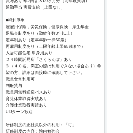
賞与あり 年2回 計3.00ヶ月分（前年度実績）
通勤手当 実費支給（上限なし）
■福利厚生
雇雇用保険，労災保険，健康保険，厚生年金
退職金制度あり（勤続年数3年以上）
定年制あり（定年年齢一律60歳）
再雇用制度あり（上限年齢上限65歳まで）
入居可能住宅 単身用あり
２４時間託児所「さくらんぼ」あり
※（４０名。満室の際は利用できない場合あり）希
望の方、詳細は面接時に確認して下さい。
職員食堂利用可
制服貸与
職員用無料送迎バスあり
育児休業取得実績あり
介護休業取得実績あり
UIJターン歓迎
研修制度の正社員以外の利用：「可」
研修制度の内容：院内勉強会