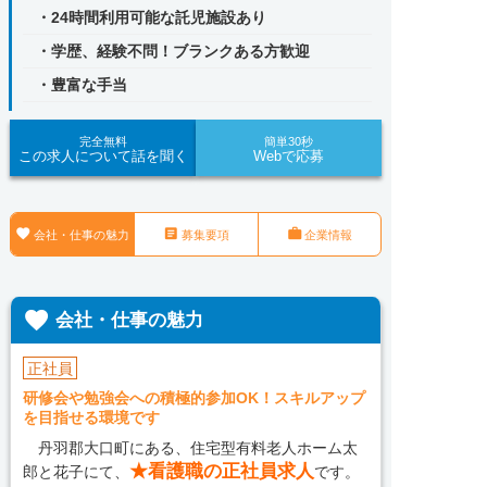
・24時間利用可能な託児施設あり
・学歴、経験不問！ブランクある方歓迎
・豊富な手当
完全無料
簡単30秒
この求人について話を聞く
Webで応募



会社・仕事の魅力
募集要項
企業情報

会社・仕事の魅力
正社員
研修会や勉強会への積極的参加OK！スキルアップ
を目指せる環境です
丹羽郡大口町にある、住宅型有料老人ホーム太
★看護職の正社員求人
郎と花子にて、
です。