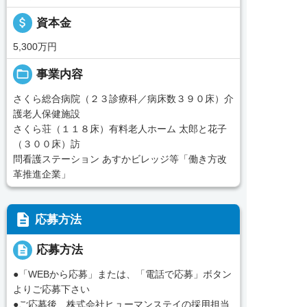
attach_money
資本金
5,300万円
folder_open
事業内容
さくら総合病院（２３診療科／病床数３９０床）介
護老人保健施設
さくら荘（１１８床）有料老人ホーム 太郎と花子
（３００床）訪
問看護ステーション あすかビレッジ等「働き方改
革推進企業」
description
応募方法
description
応募方法
●「WEBから応募」または、「電話で応募」ボタン
よりご応募下さい
●ご応募後、株式会社ヒューマンステイの採用担当