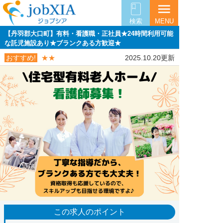
menu
検索
MENU
【丹羽郡大口町】有料・看護職・正社員★24時間利用可能
な託児施設あり★ブランクある方歓迎★
おすすめ!
★★
2025.10.20更新
この求人のポイント