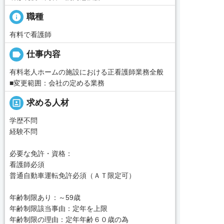
info
職種
有料で看護師
label
仕事内容
有料老人ホームの施設における正看護師業務全般
■変更範囲：会社の定める業務
portrait
求める人材
学歴不問
経験不問
必要な免許・資格：
看護師必須
普通自動車運転免許必須（ＡＴ限定可）
年齢制限あり：～59歳
年齢制限該当事由：定年を上限
年齢制限の理由：定年年齢６０歳の為