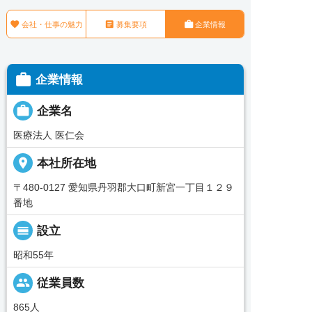



会社・仕事の魅力
募集要項
企業情報

企業情報

企業名
医療法人 医仁会
place
本社所在地
〒480-0127 愛知県丹羽郡大口町新宮一丁目１２９
番地
calendar_view_day
設立
昭和55年
people
従業員数
865人