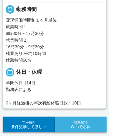

勤務時間
変形労働時間制１ヶ月単位
就業時間１
8時30分～17時30分
就業時間２
16時30分～9時30分
残業あり 平均10時間
休憩時間60分
calendar_today
休日・休暇
年間休日 114日
勤務表による
6ヶ月経過後の年次有給休暇日数：10日
完全無料
簡単30秒
条件交渉してほしい
Webで応募