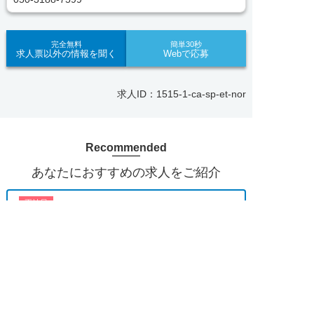
ポート体制も万全！お悩みやお困りごとがあれば、
当社のスタッフがよろこんでフォローいたします。
見学してみたい！求人情報のここを確認したい！な
完全無料
簡単30秒
求人票以外の情報を聞く
Webで応募
ど、興味本位でも構いませんので、スタッフまでお
気軽にお問い合わせください。
求人ID：1515-1-ca-sp-et-nor
■「シフト制、完全週休2、土日祝休み、土日休
み、日祝休み、週3以内可、短時間・扶養内、日勤
のみ、夜勤のみ、未経験歓迎、主婦歓迎、主夫歓
Recommended
迎、曜日相談可、土日祝のみ、年休110日～、残業
月10H、保育/託児所、産休・育休あり、副業 Ｗワ
あなたにおすすめの求人をご紹介
ーク可、ブランクOK、ボーナスあり、賞与あり、
昇給あり、正社員登用、資格支援交通費支給、土日
正社員
のみOK、平日のみOK、残業なし、週1週2日から
【各務原市】子ども園｜正社員｜保育教諭★賞与年3
OK、週3日～ OK、週4日以上OK、フリーター歓
求人へのご応募は
回・4.2ヶ月分★未経験歓迎★土日祝休み
お電話またはWEBから
迎、パートアルバイト歓迎、急募求人、初心者歓


迎、学歴・年齢不問、シニア歓迎、経験者歓迎、有
WEBで応募
電話で応募
おすすめ
★★
資格者歓迎、短時間勤務の方も歓迎、フルタイム勤
勤務地
各務原市
務、資格取得サポート制度あり、完全週休2、研修
月給 190,000円〜
あり、新設・オープニング求人、ハローワーク求
給与
210,000円