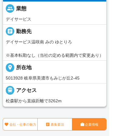
people
業態
デイサービス
_pin
勤務先
デイサービス温咲南 みの ゆとりろ
※基本転勤なし（当社の定める範囲内で変更あり）
place
所在地
5013928 岐阜県美濃市もみじが丘2-45

アクセス
松森駅から直線距離で3262m



会社・仕事の魅力
募集要項
企業情報