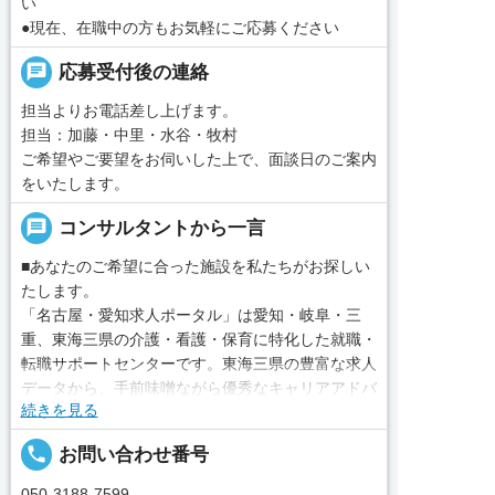
い
●現在、在職中の方もお気軽にご応募ください
chat
応募受付後の連絡
担当よりお電話差し上げます。
担当：加藤・中里・水谷・牧村
ご希望やご要望をお伺いした上で、面談日のご案内
をいたします。
message
コンサルタントから一言
■あなたのご希望に合った施設を私たちがお探しい
たします。
「名古屋・愛知求人ポータル」は愛知・岐阜・三
重、東海三県の介護・看護・保育に特化した就職・
転職サポートセンターです。東海三県の豊富な求人
データから、手前味噌ながら優秀なキャリアアドバ
続きを見る
イザー、コンサルタントがあなたのキャリアやご希
望をお聞きし、あなたにぴったりのお仕事をご紹介
local_phone
お問い合わせ番号
します。その後の面談調整や条件交渉まで、すべて
責任をもってサポートいたします。また就業後のサ
050-3188-7599