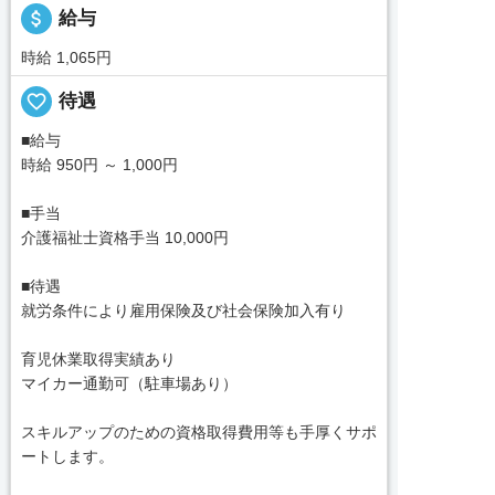
attach_money
給与
時給 1,065円
favorite_border
待遇
■給与
時給 950円 ～ 1,000円
■手当
介護福祉士資格手当 10,000円
■待遇
就労条件により雇用保険及び社会保険加入有り
育児休業取得実績あり
マイカー通勤可（駐車場あり）
スキルアップのための資格取得費用等も手厚くサポ
ートします。