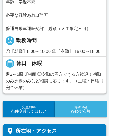
年齢・学歴不問
必要な経験あれば尚可
普通自動車運転免許：必須（ＡＴ限定不可）

勤務時間
①【朝勤】8:00～10:00 ②【夕勤】 16:00～18:00
calendar_today
休日・休暇
週2～5回 ①朝勤②夕勤の両方できる方歓迎！朝勤
のみ夕勤のみなど相談に応じます。（土曜・日曜は
完全休業）
完全無料
簡単30秒
条件交渉してほしい
Webで応募
place
所在地・アクセス