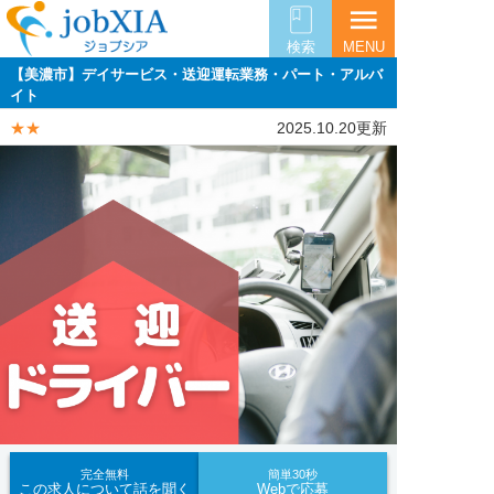
menu
検索
MENU
【美濃市】デイサービス・送迎運転業務・パート・アルバ
イト
★★
2025.10.20更新
完全無料
簡単30秒
この求人について話を聞く
Webで応募