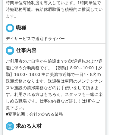
時間単位有給制度を導入しています。1時間単位で
時短勤務可能。有給休暇取得も積極的に推奨してい
ます。
info
職種
デイサービスで送迎ドライバー
label
仕事内容
ご利用者のご自宅から施設までの送迎運転および送
迎に伴う介助業務です。 【朝勤】8:00～10:00【夕
勤】16:00～18:00 主に美濃市近郊で一日4～8名の
送迎業務となります。送迎後は車両のメンテンナン
スや施設の清掃業務などのお手伝いをして頂きま
す。利用される方はもちろん、スタッフも一緒に楽
しめる職場です。仕事の内容など詳しくはHPをご
覧下さい。
■変更範囲：会社の定める業務
portrait
求める人材