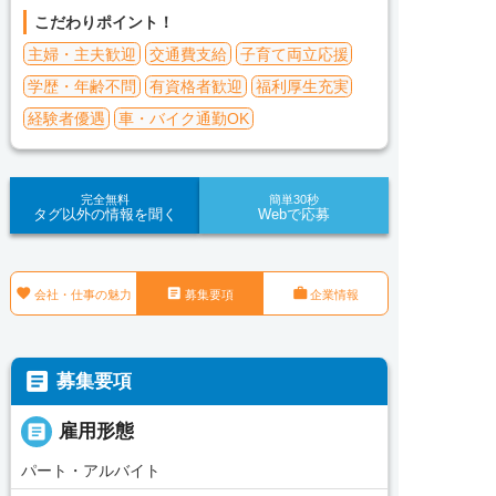
こだわりポイント！
主婦・主夫歓迎
交通費支給
子育て両立応援
学歴・年齢不問
有資格者歓迎
福利厚生充実
経験者優遇
車・バイク通勤OK
完全無料
簡単30秒
タグ以外の情報を聞く
Webで応募



会社・仕事の魅力
募集要項
企業情報

募集要項

雇用形態
パート・アルバイト