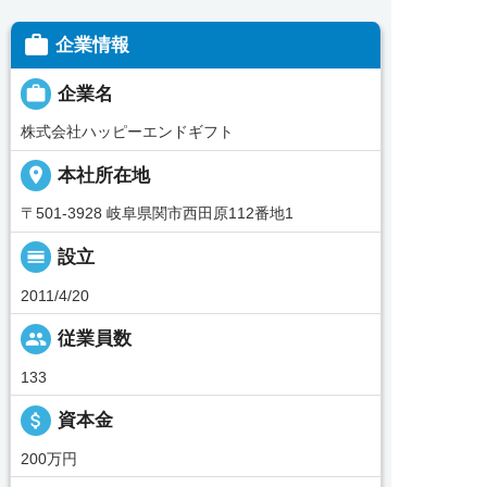

企業情報

企業名
株式会社ハッピーエンドギフト
place
本社所在地
〒501-3928 岐阜県関市西田原112番地1
calendar_view_day
設立
2011/4/20
people
従業員数
133
attach_money
資本金
200万円