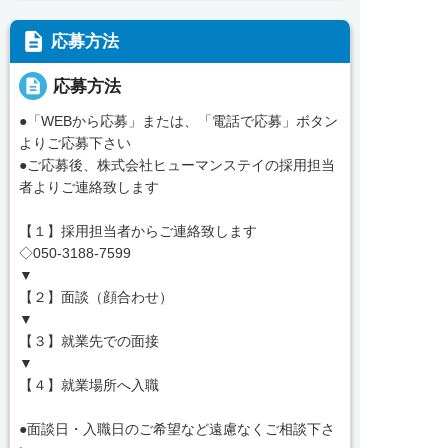
description
応募方法
description
応募方法
●「WEBから応募」または、「電話で応募」ボタン
よりご応募下さい
●ご応募後、株式会社ヒューマンステイの採用担当
者よりご連絡致します
【１】採用担当者からご連絡致します
◇050-3188-7599
▼
【２】面談（顔合わせ）
▼
【３】就業先での面接
▼
【４】就業場所へ入職
●面談日・入職日のご希望など遠慮なくご相談下さ