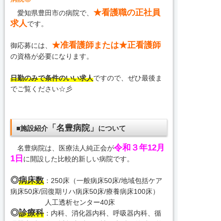
★看護職の正社員
愛知県豊田市の病院で、
求人
です。
★准看護師または★正看護師
御応募には、
の資格が必要になります。
日勤のみで条件のいい求人
ですので、ぜひ最後ま
でご覧ください☆彡
「名豊病院」
■施設紹介
について
令和３年12月
名豊病院は、医療法人純正会が
1日
に開設した比較的新しい病院です。
◎
病床数
：250床（一般病床50床/地域包括ケア
病床50床/回復期リハ病床50床/療養病床100床）
人工透析センター40床
◎
診療科
：内科、消化器内科、呼吸器内科、循