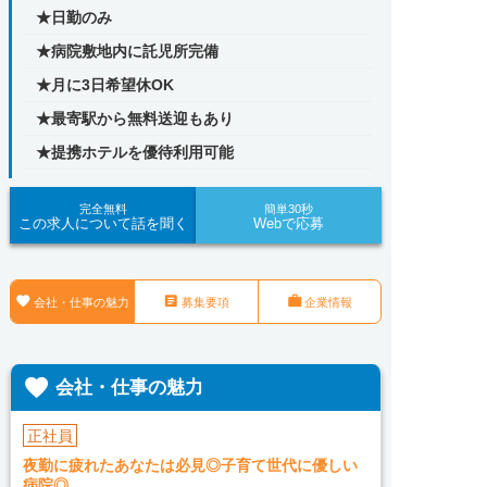
★日勤のみ
★病院敷地内に託児所完備
★月に3日希望休OK
★最寄駅から無料送迎もあり
★提携ホテルを優待利用可能
完全無料
簡単30秒
この求人について話を聞く
Webで応募



会社・仕事の魅力
募集要項
企業情報

会社・仕事の魅力
正社員
夜勤に疲れたあなたは必見◎子育て世代に優しい
病院◎