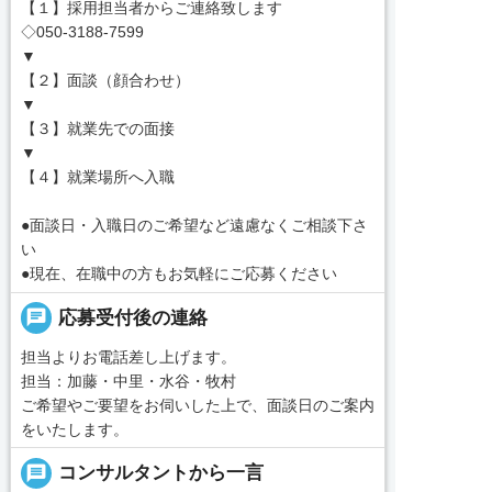
【１】採用担当者からご連絡致します
◇050-3188-7599
▼
【２】面談（顔合わせ）
▼
【３】就業先での面接
▼
【４】就業場所へ入職
●面談日・入職日のご希望など遠慮なくご相談下さ
い
●現在、在職中の方もお気軽にご応募ください
chat
応募受付後の連絡
担当よりお電話差し上げます。
担当：加藤・中里・水谷・牧村
ご希望やご要望をお伺いした上で、面談日のご案内
をいたします。
message
コンサルタントから一言