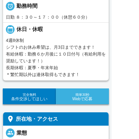

勤務時間
日勤 ８：３０～１７：００（休憩６０分）
calendar_today
休日・休暇
4週8休制
シフトのお休み希望は、月3日までできます！
有給休暇：勤務６か月後に１０日付与（有給利用を
奨励しています！）
長期休暇：夏季・年末年始
＊繁忙期以外は連休取得もできます！
完全無料
簡単30秒
条件交渉してほしい
Webで応募
place
所在地・アクセス
people
業態