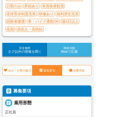
日勤のみ
昇給あり
有資格者歓迎
産休育休制度充実
研修あり
福利厚生充実
経験者優遇
車・バイク通勤OK
週4日以上
長期
高収入・高時給
完全無料
簡単30秒
タグ以外の情報を聞く
Webで応募



会社・仕事の魅力
募集要項
企業情報

募集要項

雇用形態
正社員