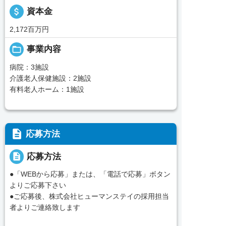
attach_money
資本金
2,172百万円
folder_open
事業内容
病院：3施設
介護老人保健施設：2施設
有料老人ホーム：1施設
description
応募方法
description
応募方法
●「WEBから応募」または、「電話で応募」ボタン
よりご応募下さい
●ご応募後、株式会社ヒューマンステイの採用担当
者よりご連絡致します