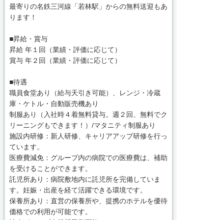
最寄りの名鉄三河線「若林駅」からの無料送迎もあ
ります！
■昇給・賞与
昇給 年１回（業績・評価に応じて）
賞与 年２回（業績・評価に応じて）
■待遇
職員食堂あり（給与天引き可能）、レンジ・冷蔵
庫・ケトル・自動販売機あり
制服あり（入社時４着無料貸与。週２回、無料でク
リーニングもできます！）/マタニティ制服あり
施設内研修：新人研修、キャリアアップ研修を行っ
ています。
医療費減免：グループ内の病院での医療費は、補助
を受けることができます。
託児所あり：病院敷地内に託児所を完備していま
す。妊娠・出産を経て活躍できる環境です。
保養所あり：直営の保養所や、提携のホテルを優待
価格での利用が可能です。