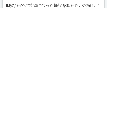
■あなたのご希望に合った施設を私たちがお探しい
たします。
「名古屋・愛知求人ポータル」は愛知・岐阜・三
求人へのご応募は
お電話またはWEBから
重、東海三県の介護・看護・保育に特化した就職・


転職サポートセンターです。東海三県の豊富な求人
WEBで応募
電話で応募
データから、手前味噌ながら優秀なキャリアアドバ
続きを見る
イザー、コンサルタントがあなたのキャリアやご希
望をお聞きし、あなたにぴったりのお仕事をご紹介
local_phone
お問い合わせ番号
します。その後の面談調整や条件交渉まで、すべて
責任をもってサポートいたします。また就業後のサ
050-3188-7599
ポート体制も万全！お悩みやお困りごとがあれば、
当社のスタッフがよろこんでフォローいたします。
見学してみたい！求人情報のここを確認したい！な
完全無料
簡単30秒
求人票以外の情報を聞く
Webで応募
ど、興味本位でも構いませんので、スタッフまでお
気軽にお問い合わせください。
求人ID：1900-ns-ns-nf-nor
■「シフト制、完全週休2、土日祝休み、土日休
み、日祝休み、週3以内可、短時間・扶養内、日勤
のみ、夜勤のみ、未経験歓迎、主婦歓迎、主夫歓
Recommended
迎、曜日相談可、土日祝のみ、年休110日～、残業