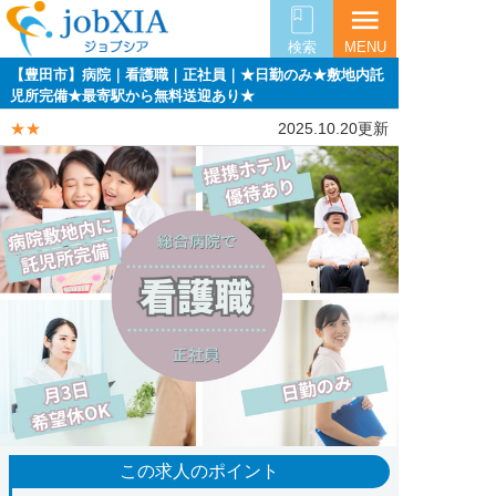
menu
検索
MENU
【豊田市】病院｜看護職｜正社員｜★日勤のみ★敷地内託
児所完備★最寄駅から無料送迎あり★
★★
2025.10.20更新
この求人のポイント