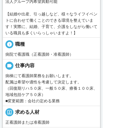
法人グループ内希望異動可能
【結婚や出産、引っ越しなど、様々なライフイベン
トに合わせて働くことのできる環境を整えていま
す！実際に、結婚、子育て、介護をしながら働いて
いる職員も多くいらっしゃいますよ！】
info
職種
病院で看護職（正看護師・准看護師）
label
仕事内容
病棟にて看護師業務をお願いします。
配属は希望や適性を考慮して決定します。
（回復期リハ５０床、一般５０床、療養１００床、
地域包括ケア５０床）
■変更範囲：会社の定める業務
portrait
求める人材
正看護師または准看護師