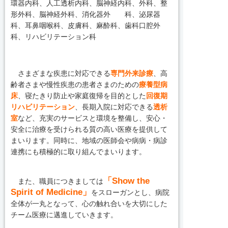
環器内科、人工透析内科、脳神経内科、外科、整
形外科、脳神経外科、消化器外 科、泌尿器
科、耳鼻咽喉科、皮膚科、麻酔科、歯科口腔外
科、リハビリテーション科
さまざまな疾患に対応できる
専門外来診療
、高
齢者さまや慢性疾患の患者さまのための
療養型病
床
、寝たきり防止や家庭復帰を目的とした
回復期
リハビリテーション
、長期入院に対応できる
透析
室
など、充実のサービスと環境を整備し、安心・
安全に治療を受けられる質の高い医療を提供して
まいります。同時に、地域の医師会や病病・病診
連携にも積極的に取り組んでまいります。
「Show the
また、職員につきましては
Spirit of Medicine」
をスローガンとし、病院
全体が一丸となって、心の触れ合いを大切にした
チーム医療に邁進していきます。