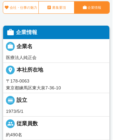



会社・仕事の魅力
募集要項
企業情報

企業情報

企業名
医療法人純正会
place
本社所在地
〒178-0063
東京都練馬区東大泉7-36-10
calendar_view_day
設立
1973/5/1
people
従業員数
約490名