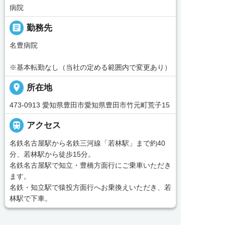
病院
_pin
勤務先
名豊病院
※基本転勤なし（当社の定める範囲内で変更あり）
place
所在地
473-0913 愛知県豊田市愛知県豊田市竹元町荒子15

アクセス
名鉄名古屋駅から名鉄三河線「若林駅」まで約40
分、若林駅から徒歩15分。
名鉄名古屋駅で知立・豊橋方面行にご乗車いただき
ます。
名鉄・知立駅で猿投方面行へお乗換えいただき、若
林駅で下車。