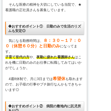
そんな医療の精神を大切にしている当院で、★
看護職の正社員さんを募集しています。
◆おすすめポイント① 日勤のみで生活のリズ
ムも安定◎
８：３０～１７：０
気になる勤務時間は、
０（休憩６０分）と日勤のみ
になってま
す。
子育て世代の方
や、
夜勤に疲れた看護師さん
はこ
れを機に日勤のみのお仕事に転職してみてはいか
がでしょうか。
希望休
4週8休制で、月に3日までは
も取れます
ので、お子様の行事やプチ旅行なんかもできちゃ
います◎
◆おすすめポイント② 病院の敷地内に託児所
あり◎