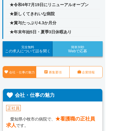
★令和4年7月19日にリニューアルオープン
★新しくてきれいな病院
★賞与たっぷり4.3か月分
★年末年始5日・夏季3日休暇あり
完全無料
簡単30秒
この求人について話を聞く
Webで応募



会社・仕事の魅力
募集要項
企業情報

会社・仕事の魅力
正社員
★看護職の正社員
愛知県小牧市の病院で、
求人
です。