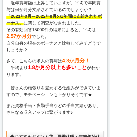
近年賞与額は上昇していますが、平均で年間賞
与は何か月分支給されているのでしょうか？
「2021年9月～2022年8月の1年間に支給されたボ
ーナス」
に関して調査がなされました。
その有効回答15000件の結果によると、平均は
2.57か月分
でした。
自分自身の現在のボーナスと比較してみてどうで
しょうか？
4.3か月分！
さて、こちらの求人の賞与は
1.8か月
分以上
も多い
こと
平均より
がわか
ります。
皆さんの頑張りを還元する仕組みができていま
すので、モチベーションも上がりそうです★
また資格手当・夜勤手当などの手当支給があり、
さらなる収入アップに繋がります♪
◆おすすめポイント② 夏季休暇・年末年始休