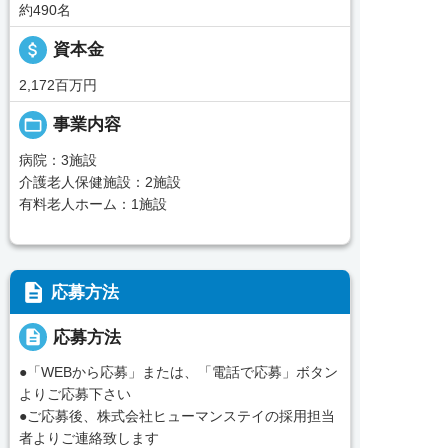
約490名
attach_money
資本金
2,172百万円
folder_open
事業内容
病院：3施設
介護老人保健施設：2施設
有料老人ホーム：1施設
description
応募方法
description
応募方法
●「WEBから応募」または、「電話で応募」ボタン
よりご応募下さい
●ご応募後、株式会社ヒューマンステイの採用担当
者よりご連絡致します