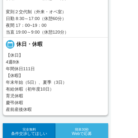
変則２交代制（外来・オペ室）
日勤 8:30～17:00（休憩60分）
夜間 17：00~19：00
当直 19:00～9:00（休憩120分）
calendar_today
休日・休暇
【休日】
4週8休
年間休日111日
【休暇】
年末年始（5日）、夏季（3日）
有給休暇（初年度10日）
育児休暇
慶弔休暇
産前産後休暇
完全無料
簡単30秒
条件交渉してほしい
Webで応募