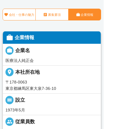



会社・仕事の魅力
募集要項
企業情報

企業情報

企業名
医療法人純正会
place
本社所在地
〒178-0063
東京都練馬区東大泉7-36-10
calendar_view_day
設立
1973年5月
people
従業員数