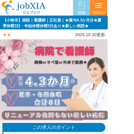
menu
検索
MENU
【小牧市】病院｜看護師｜正社員｜★賞与4.3か月分★夏
季休暇3日・年始休暇休暇5日あり★新しい病院★
★★
2025.10.20更新
この求人のポイント