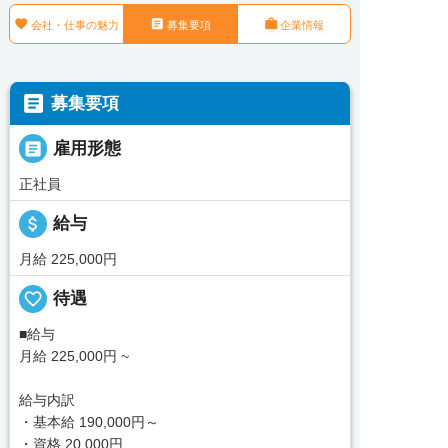



会社・仕事の魅力
募集要項
企業情報

募集要項

雇用形態
正社員
attach_money
給与
月給 225,000円
favorite_border
待遇
■給与
月給 225,000円 ~
給与内訳
・基本給 190,000円～
・資格 20,000円