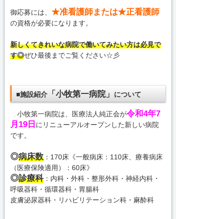
★准看護師または★正看護師
御応募には、
の資格が必要になります。
新しくてきれいな病院で働いてみたい方は必見で
す◎
ぜひ最後までご覧ください☆彡
「小牧第一病院」
■施設紹介
について
令和4年7
小牧第一病院は、医療法人純正会が
月19日
にリニューアルオープンした新しい病院
です。
◎
病床数
：170床《一般病床：110床、療養病床
（医療保険適用）：60床》
◎
診療科
：内科・外科・整形外科・神経内科・
呼吸器科・循環器科・胃腸科
皮膚泌尿器科・リハビリテーション科・麻酔科