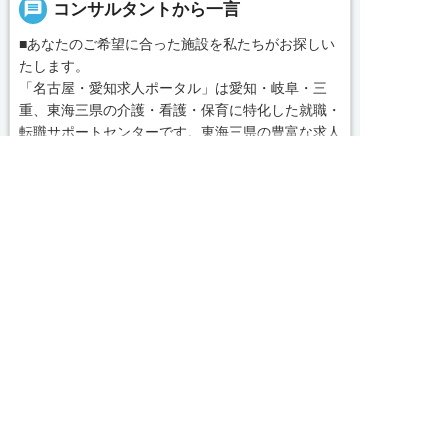
message
コンサルタントから一言
■あなたのご希望に合った施設を私たちがお探しい
たします。
「名古屋・愛知求人ポータル」は愛知・岐阜・三
重、東海三県の介護・看護・保育に特化した就職・
転職サポートセンターです。東海三県の豊富な求人
データから、手前味噌ながら優秀なキャリアアドバ
続きを見る
イザー、コンサルタントがあなたのキャリアやご希
求人へのご応募は
お電話またはWEBから
望をお聞きし、あなたにぴったりのお仕事をご紹介
local_phone
お問い合わせ番号


WEBで応募
電話で応募
します。その後の面談調整や条件交渉まで、すべて
責任をもってサポートいたします。また就業後のサ
050-3188-7599
ポート体制も万全！お悩みやお困りごとがあれば、
当社のスタッフがよろこんでフォローいたします。
見学してみたい！求人情報のここを確認したい！な
完全無料
簡単30秒
求人票以外の情報を聞く
Webで応募
ど、興味本位でも構いませんので、スタッフまでお
気軽にお問い合わせください。
求人ID：1901-ns-ns-f-nor
■「シフト制、完全週休2、土日祝休み、土日休
み、日祝休み、週3以内可、短時間・扶養内、日勤
のみ、夜勤のみ、未経験歓迎、主婦歓迎、主夫歓