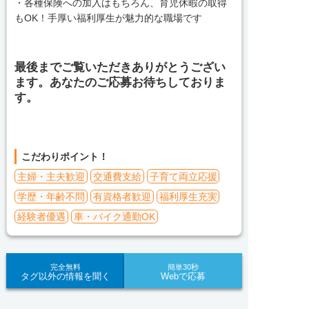
・各種保険への加入はもちろん、育児休暇の取得
もOK！手厚い福利厚生が魅力的な職場です
最後までご覧いただきありがとうござい
ます。あなたのご応募お待ちしておりま
す。
こだわりポイント！
主婦・主夫歓迎
交通費支給
子育て両立応援
学歴・年齢不問
有資格者歓迎
福利厚生充実
経験者優遇
車・バイク通勤OK
完全無料
簡単30秒
タグ以外の情報を聞く
Webで応募