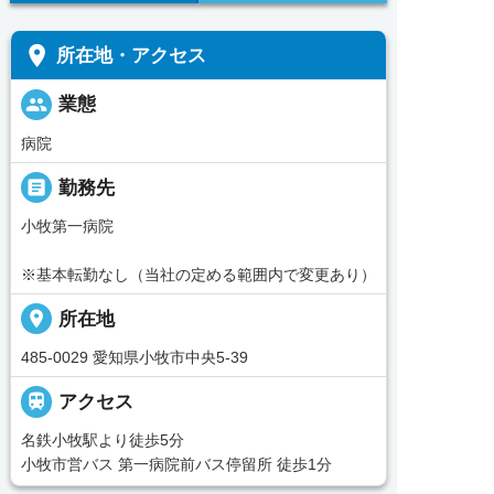
place
所在地・アクセス
people
業態
病院
_pin
勤務先
小牧第一病院
※基本転勤なし（当社の定める範囲内で変更あり）
place
所在地
485-0029 愛知県小牧市中央5-39

アクセス
名鉄小牧駅より徒歩5分
小牧市営バス 第一病院前バス停留所 徒歩1分