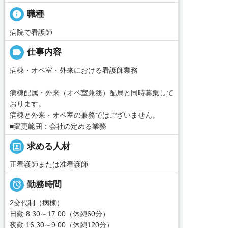
info
職種
病院で看護師
label
仕事内容
病棟・オペ室・外来における看護師業務
病棟配属・外来（オペ室兼務）配属と同時募集して
おります。
病棟と外来・オペ室の兼務ではございません。
■変更範囲：会社の定める業務
portrait
求める人材
正看護師または准看護師

勤務時間
2交代制（病棟）
日勤 8:30～17:00（休憩60分）
夜勤 16:30～9:00（休憩120分）