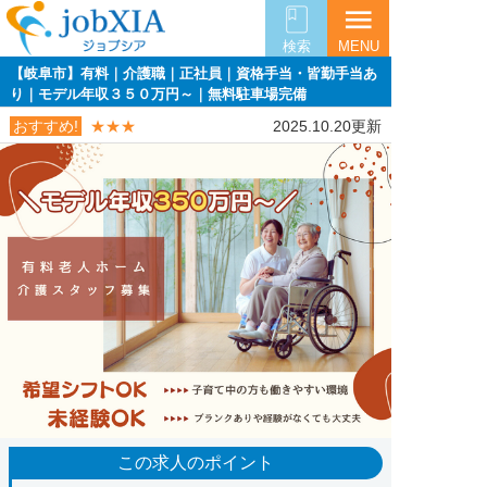
menu
検索
MENU
【岐阜市】有料｜介護職｜正社員｜資格手当・皆勤手当あ
り｜モデル年収３５０万円～｜無料駐車場完備
おすすめ!
★★★
2025.10.20更新
この求人のポイント