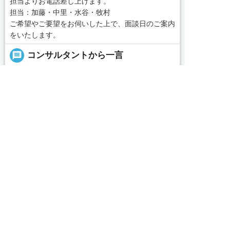
担当よりお電話差し上げます。
担当：加藤・中里・水谷・牧村
ご希望やご要望をお伺いした上で、面談日のご案内
をいたします。
message
コンサルタントから一言
■あなたのご希望に合った施設を私たちがお探しい
たします。
求人へのご応募は
お電話またはWEBから
「名古屋・愛知求人ポータル」は愛知・岐阜・三


WEBで応募
電話で応募
重、東海三県の介護・看護・保育に特化した就職・
転職サポートセンターです。東海三県の豊富な求人
データから、手前味噌ながら優秀なキャリアアドバ
続きを見る
イザー、コンサルタントがあなたのキャリアやご希
望をお聞きし、あなたにぴったりのお仕事をご紹介
local_phone
お問い合わせ番号
します。その後の面談調整や条件交渉まで、すべて
責任をもってサポートいたします。また就業後のサ
050-3188-7599
ポート体制も万全！お悩みやお困りごとがあれば、
当社のスタッフがよろこんでフォローいたします。
見学してみたい！求人情報のここを確認したい！な
完全無料
簡単30秒
求人票以外の情報を聞く
Webで応募
ど、興味本位でも構いませんので、スタッフまでお