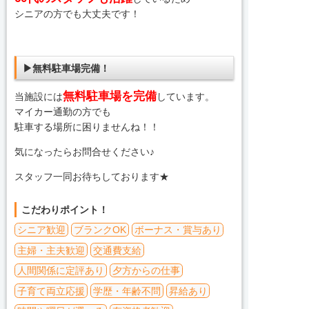
シニアの方でも大丈夫です！
▶無料駐車場完備！
無料駐車場を完備
当施設には
しています。
マイカー通勤の方でも
駐車する場所に困りませんね！！
気になったらお問合せください♪
スタッフ一同お待ちしております★
こだわりポイント！
シニア歓迎
ブランクOK
ボーナス・賞与あり
主婦・主夫歓迎
交通費支給
人間関係に定評あり
夕方からの仕事
子育て両立応援
学歴・年齢不問
昇給あり