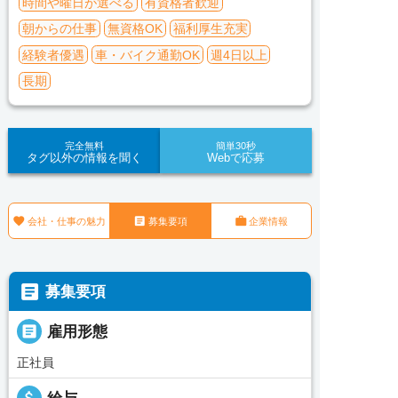
時間や曜日が選べる
有資格者歓迎
朝からの仕事
無資格OK
福利厚生充実
経験者優遇
車・バイク通勤OK
週4日以上
長期
完全無料
簡単30秒
タグ以外の情報を聞く
Webで応募



会社・仕事の魅力
募集要項
企業情報

募集要項

雇用形態
正社員