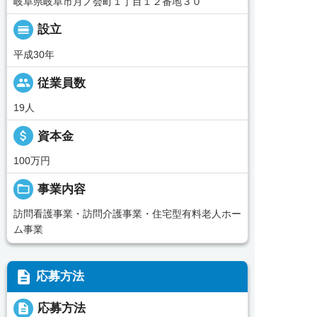
岐阜県岐阜市月ノ会町１丁目１２番地３０
calendar_view_day
設立
平成30年
people
従業員数
19人
attach_money
資本金
100万円
folder_open
事業内容
訪問看護事業・訪問介護事業・住宅型有料老人ホー
ム事業
description
応募方法
description
応募方法