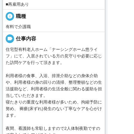
■再雇用あり
info
職種
有料で介護職
label
仕事内容
住宅型有料老人ホーム「ナーシングホーム悠ライ
フ」にて、入居されている方の見守りや必要に応じ
た訪問ケアを行って頂きます。
利用者様の食事、入浴、排泄介助などの身体介助
や、利用者様の身の回りの清掃、整理整頓などの生
活援助など、利用者様の生活全般に関わる援助を担
当していただきます。
寝たきりの重度な利用者様が多いため、拘縮予防に
努め、 褥瘡(床ずれ)発生のない丁寧なケアを心がけ
ます。
夜間、看護師も常駐しますので2人体制夜勤ですの