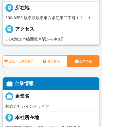
place
所在地
500-8356 岐阜県岐阜市六条江東二丁目１２－１

アクセス
JR東海道本線西岐阜駅から車8分



会社・仕事の魅力
募集要項
企業情報

企業情報

企業名
株式会社カインドライフ
place
本社所在地