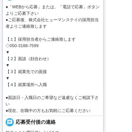
●「WEBから応募」または、「電話で応募」ボタン
よりご応募下さい
●ご応募後、株式会社ヒューマンステイの採用担当
者よりご連絡致します
【１】採用担当者からご連絡致します
◇050-3188-7599
▼
【２】面談（顔合わせ）
▼
【３】就業先での面接
▼
【４】就業場所へ入職
●面談日・入職日のご希望など遠慮なくご相談下さ
い
●現在、在職中の方もお気軽にご応募ください
chat
応募受付後の連絡