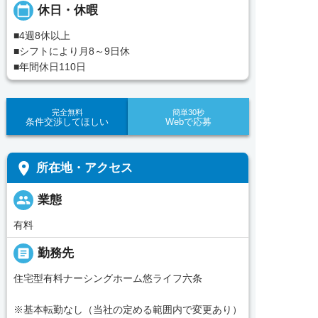
calendar_today
休日・休暇
■4週8休以上
■シフトにより月8～9日休
■年間休日110日
完全無料
簡単30秒
条件交渉してほしい
Webで応募
place
所在地・アクセス
people
業態
有料
_pin
勤務先
住宅型有料ナーシングホーム悠ライフ六条
※基本転勤なし（当社の定める範囲内で変更あり）