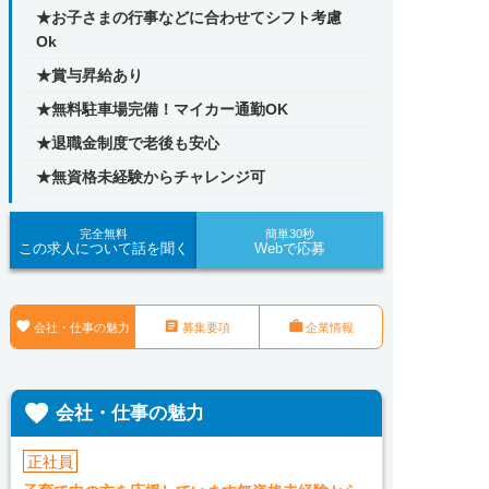
★お子さまの行事などに合わせてシフト考慮
Ok
★賞与昇給あり
★無料駐車場完備！マイカー通勤OK
★退職金制度で老後も安心
★無資格未経験からチャレンジ可
完全無料
簡単30秒
この求人について話を聞く
Webで応募



会社・仕事の魅力
募集要項
企業情報

会社・仕事の魅力
正社員