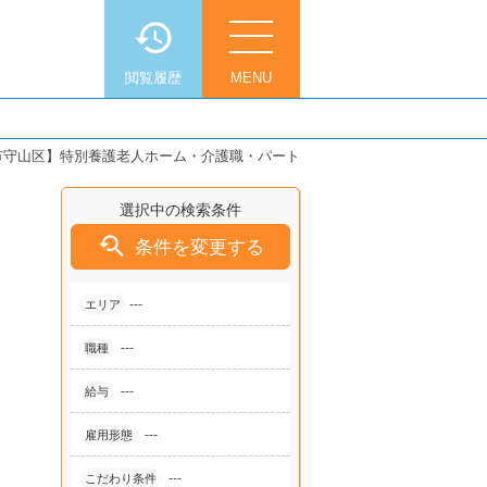
閲覧履歴
MENU
市守山区】特別養護老人ホーム・介護職・パート
選択中の検索条件

条件を変更する
---
エリア
---
職種
---
給与
---
雇用形態
---
こだわり条件