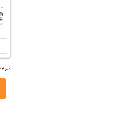
に
前
希
件
万
・
日
9-jak
通
週
フ
ニ
の
残