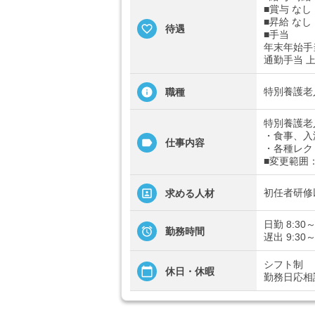
■賞与 なし
■昇給 なし
待遇
■手当
年末年始手
通勤手当 上
特別養護老
職種
特別養護老
・食事、入
仕事内容
・各種レク
■変更範囲
初任者研修
求める人材
日勤 8:30
勤務時間
遅出 9:30
シフト制
休日・休暇
勤務日応相