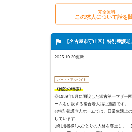
完全無料
この求人について話を
flag
【名古屋市守山区】特別養護老
2025.10.20更新
パート・アルバイト
《施設の特徴》
◎1989年5月に開設した瀬古第一マザ
ームを併設する複合老人福祉施設です。
◎特別養護老人ホームでは、日常生活上
しています。
◎利用者様1人ひとりの人格を尊重し、