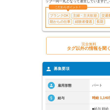
ッフ一同一丸となって運営しています(^_-
こだわりポイント！
ブランクOK
主婦・主夫歓迎
交通
朝からの仕事
経験者優遇
長期
完全無料
タグ以外の情報を聞
person
募集要項
パート
雇用形態
時給 1,14
給与
■給与 時給 1