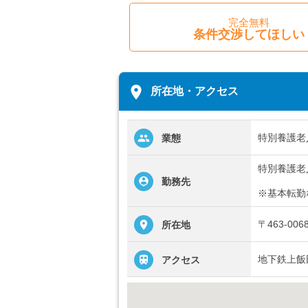
完全無料
条件交渉してほしい
place
所在地・アクセス
特別養護老
業態
特別養護老
勤務先
※基本転勤
〒463-0
所在地
地下鉄上飯
アクセス