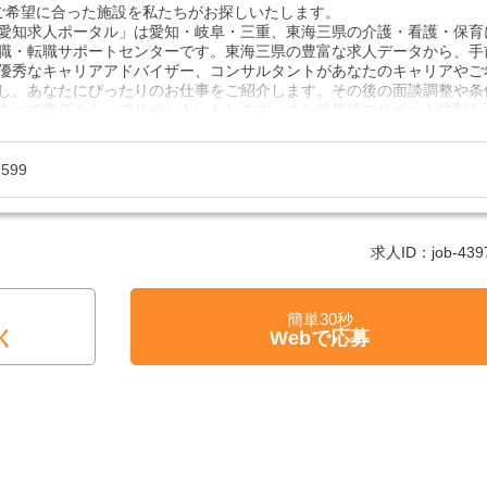
ご希望に合った施設を私たちがお探しいたします。
愛知求人ポータル」は愛知・岐阜・三重、東海三県の介護・看護・保育
職・転職サポートセンターです。東海三県の豊富な求人データから、手
優秀なキャリアアドバイザー、コンサルタントがあなたのキャリアやご
し、あなたにぴったりのお仕事をご紹介します。その後の面談調整や条
すべて責任をもってサポートいたします。また就業後のサポート体制も
やお困りごとがあれば、当社のスタッフがよろこんでフォローいたしま
たい！求人情報のここを確認したい！など、興味本位でも構いませんの
7599
フまでお気軽にお問い合わせください。
制、完全週休2、土日祝休み、土日休み、日祝休み、週3以内可、短時間
勤のみ、夜勤のみ、未経験歓迎、主婦歓迎、主夫歓迎、曜日相談可、土
求人ID：job-4397
休110日～、残業月10H、保育/託児所、産休・育休あり、副業 Ｗワーク
クOK、ボーナスあり、賞与あり、昇給あり、正社員登用、資格支援交
日のみOK、平日のみOK、残業なし、週1週2日からOK、週3日～ OK、
簡単30秒
K、フリーター歓迎、パートアルバイト歓迎、急募求人、初心者歓迎、学
く
Webで応募
問、シニア歓迎、経験者歓迎、有資格者歓迎、短時間勤務の方も歓迎、
務、資格取得サポート制度あり、完全週休2、研修あり、新設・オープ
ハローワーク求人、短期、長期、春/夏/冬休み期間、時間や曜日が選べ
み希望対応可、平日のみ勤務、朝からの仕事、昼からの仕事、夕方から
いOK、高収入、高時給、福利厚生充実、交通費支給、寮・社宅あり、
員登用あり、女性が多い職場」
で働きたい方ご相談ください。