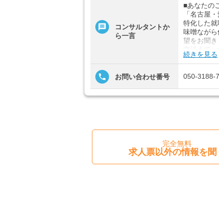
■あなたの
「名古屋・
特化した就
コンサルタントか
味噌ながら
ら一言
望をお聞き
交渉まで、
続きを見る
全！お悩み
す。
見学してみ
050-3188-
お問い合わせ番号
で、スタッ
■「シフト
扶養内、日
祝のみ、年
可、ブラン
費支給、土
完全無料
4日以上O
求人票以外の情報を聞
歴・年齢不
ルタイム勤
ング求人、
る、平日休
仕事、日払
業なし、社
上記の条件