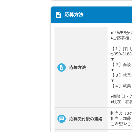
description
応募方法
●「WEB
●ご応募後
【１】採用
◇050-3188
▼
【２】面談
応募方法
▼
【３】就業
▼
【４】就業
●面談日・
●現在、在
担当よりお
担当：加藤
応募受付後の連絡
ご希望やご