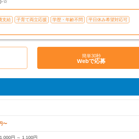
)-☆
費支給
子育て両立応援
学歴・年齢不問
平日休み希望対応可
簡単30秒
く
Webで応募
0円〜
,000円 ～ 1,100円