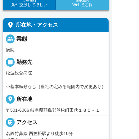
完全無料
簡単30秒
条件交渉してほしい
Webで応募
place
所在地・アクセス
people
業態
病院
_pin
勤務先
松波総合病院
※基本転勤なし（当社の定める範囲内で変更あり）
place
所在地
〒501-6066 岐阜県羽島郡笠松町田代１８５－１

アクセス
名鉄竹鼻線 西笠松駅より徒歩10分