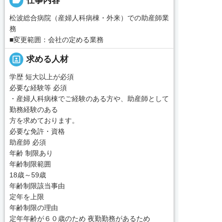
label
仕事内容
松波総合病院（産婦人科病棟・外来）での助産師業
務
■変更範囲：会社の定める業務
portrait
求める人材
学歴 短大以上が必須
必要な経験等 必須
・産婦人科病棟でご経験のある方や、助産師として
勤務経験のある
方を求めております。
必要な免許・資格
助産師 必須
年齢 制限あり
年齢制限範囲
18歳～59歳
年齢制限該当事由
定年を上限
年齢制限の理由
定年年齢が６０歳のため 夜勤勤務があるため