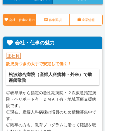



会社・仕事の魅力
募集要項
企業情報

会社・仕事の魅力
正社員
託児所つきの大手で安定して働く！
松波総合病院（産婦人科病棟・外来）で助
産師業務
◎岐阜県から指定の急性期病院・２次救急指定病
院・ヘリポート有・ＤＭＡＴ有・地域医療支援病
院です。
◎現在、産婦人科病棟の増員のため積極募集中で
す。
◎既卒の方も、教育プログラムに沿って確認を取