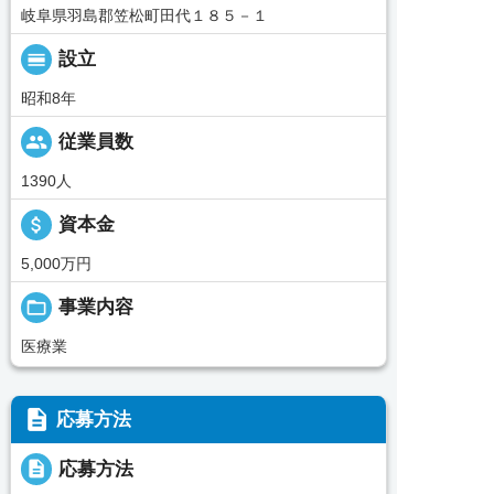
岐阜県羽島郡笠松町田代１８５－１
calendar_view_day
設立
昭和8年
people
従業員数
1390人
attach_money
資本金
5,000万円
folder_open
事業内容
医療業
description
応募方法
description
応募方法