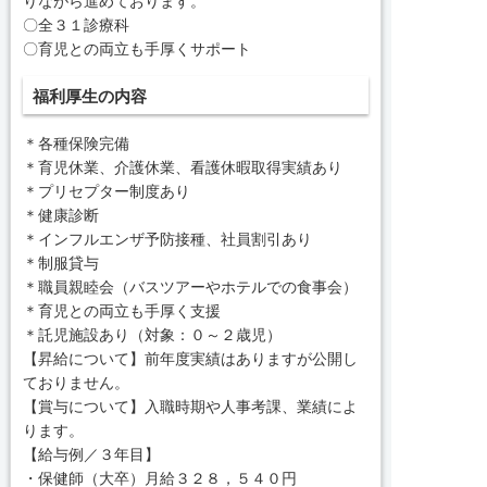
りながら進めております。
〇全３１診療科
〇育児との両立も手厚くサポート
福利厚生の内容
＊各種保険完備
＊育児休業、介護休業、看護休暇取得実績あり
＊プリセプター制度あり
＊健康診断
＊インフルエンザ予防接種、社員割引あり
＊制服貸与
＊職員親睦会（バスツアーやホテルでの食事会）
＊育児との両立も手厚く支援
＊託児施設あり（対象：０～２歳児）
【昇給について】前年度実績はありますが公開し
ておりません。
【賞与について】入職時期や人事考課、業績によ
ります。
【給与例／３年目】
・保健師（大卒）月給３２８，５４０円