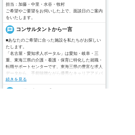
担当：加藤・中里・水谷・牧村
ご希望やご要望をお伺いした上で、面談日のご案内
をいたします。
message
コンサルタントから一言
■あなたのご希望に合った施設を私たちがお探しい
たします。
「名古屋・愛知求人ポータル」は愛知・岐阜・三
重、東海三県の介護・看護・保育に特化した就職・
転職サポートセンターです。東海三県の豊富な求人
データから、手前味噌ながら優秀なキャリアアドバ
続きを見る
イザー、コンサルタントがあなたのキャリアやご希
望をお聞きし、あなたにぴったりのお仕事をご紹介
local_phone
お問い合わせ番号
します。その後の面談調整や条件交渉まで、すべて
責任をもってサポートいたします。また就業後のサ
050-3188-7599
求人へのご応募は
お電話またはWEBから
ポート体制も万全！お悩みやお困りごとがあれば、


当社のスタッフがよろこんでフォローいたします。
WEBで応募
電話で応募
見学してみたい！求人情報のここを確認したい！な
完全無料
簡単30秒
求人票以外の情報を聞く
Webで応募
ど、興味本位でも構いませんので、スタッフまでお
気軽にお問い合わせください。