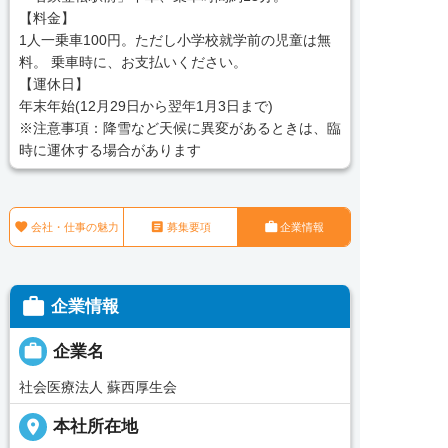
【料金】
1人一乗車100円。ただし小学校就学前の児童は無
料。 乗車時に、お支払いください。
【運休日】
年末年始(12月29日から翌年1月3日まで)
※注意事項：降雪など天候に異変があるときは、臨
時に運休する場合があります



会社・仕事の魅力
募集要項
企業情報

企業情報

企業名
社会医療法人 蘇西厚生会
place
本社所在地