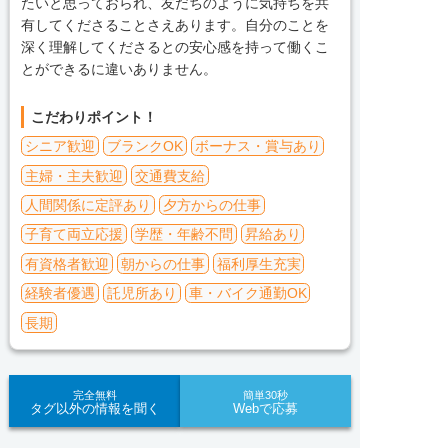
たいと思っておられ、友だちのように気持ちを共
有してくださることさえあります。自分のことを
深く理解してくださるとの安心感を持って働くこ
とができるに違いありません。
こだわりポイント！
シニア歓迎
ブランクOK
ボーナス・賞与あり
主婦・主夫歓迎
交通費支給
人間関係に定評あり
夕方からの仕事
子育て両立応援
学歴・年齢不問
昇給あり
有資格者歓迎
朝からの仕事
福利厚生充実
経験者優遇
託児所あり
車・バイク通勤OK
長期
完全無料
簡単30秒
タグ以外の情報を聞く
Webで応募