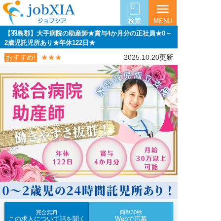
menu
検索
MENU
【羽島郡】大手病院の助産師★賞与4か月分の正社員★0～
2歳児託児所あり★年休122日★
おすすめ!
★★★
2025.10.20更新
完全無料
簡単30秒
この求人について話を聞く
Webで応募