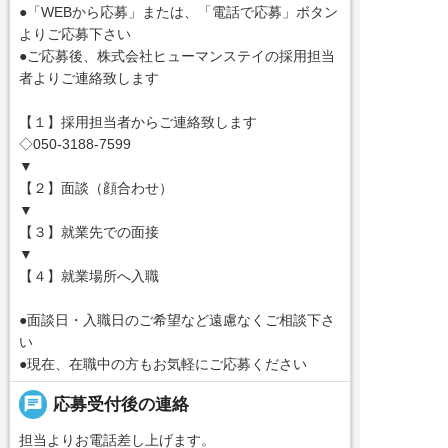
●「WEBから応募」または、「電話で応募」ボタン
よりご応募下さい
●ご応募後、株式会社ヒューマンステイの採用担当
者よりご連絡致します
【１】採用担当者からご連絡致します
◇050-3188-7599
▼
【２】面談（顔合わせ）
▼
【３】就業先での面接
▼
【４】就業場所へ入職
●面談日・入職日のご希望など遠慮なくご相談下さ
い
●現在、在職中の方もお気軽にご応募ください
chat
応募受付後の連絡
担当よりお電話差し上げます。