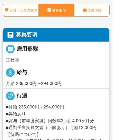



会社・仕事の魅力
募集要項
企業情報

募集要項

雇用形態
正社員
attach_money
給与
月給 235,000円〜294,000円
favorite_border
待遇
■月給 235,000円～294,000円
■昇給あり
■賞与（前年度実績）回数年2回計4.00ヶ月分
■通勤手当実費支給（上限あり）月額12,000円
【待遇について】