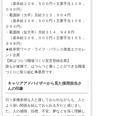
（基本給２０９，５００円＋主要手当１１９，
０４０円）
・看護師（大卒）月給３１５，５０４円
（基本給２０９，５００円＋主要手当１０６，
００４円）
・看護師（短大卒）月給３１４，９４８円
（基本給２０９，０００円＋主要手当１０５，
９４８円）
★岐阜県ワーク・ライフ・バランス推進エクセレ
ント企業
【新はつらつ職場づくり宣言登録企業】
誰もが健康で、はつらつと働くことができる職場
づくりに取り組む事業所です。
キャリアアドバイザーから見た採用担当さ
んの印象
日々多種多様な人と接しておられながらも、人と
より深い関係を結んでおられる方だと感じまし
た。人の感情、目標、不安、夢などを深く理解し