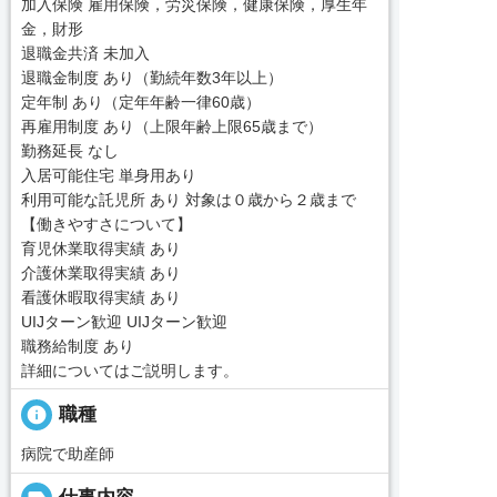
加入保険 雇用保険，労災保険，健康保険，厚生年
金，財形
退職金共済 未加入
退職金制度 あり（勤続年数3年以上）
定年制 あり（定年年齢一律60歳）
再雇用制度 あり（上限年齢上限65歳まで）
勤務延長 なし
入居可能住宅 単身用あり
利用可能な託児所 あり 対象は０歳から２歳まで
【働きやすさについて】
育児休業取得実績 あり
介護休業取得実績 あり
看護休暇取得実績 あり
UIJターン歓迎 UIJターン歓迎
職務給制度 あり
詳細についてはご説明します。
info
職種
病院で助産師