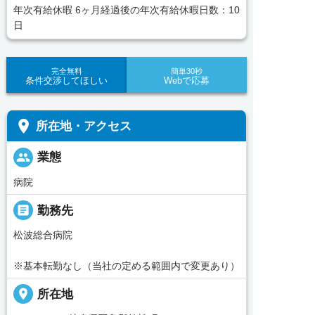
年次有給休暇 6ヶ月経過後の年次有給休暇日数：10
日
完全無料
簡単30秒
条件交渉してほしい
Webで応募
place
所在地・アクセス
people
業態
病院
_pin
勤務先
松波総合病院
※基本転勤なし（当社の定める範囲内で変更あり）
place
所在地