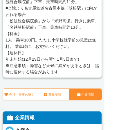
波総合病院前」下車、乗車時間約11分。
■当院より名古屋鉄道名古屋本線「笠松駅」に向か
われる場合
「松波総合病院前」から『米野高瀬』行きに乗車、
「名鉄笠松駅前」下車、乗車時間約13分。
【料金】
1人一乗車100円。ただし小学校就学前の児童は無
料。 乗車時に、お支払いください。
【運休日】
年末年始(12月29日から翌年1月3日まで)
※注意事項：降雪など天候に異変があるときは、臨
時に運休する場合があります



会社・仕事の魅力
募集要項
企業情報

企業情報