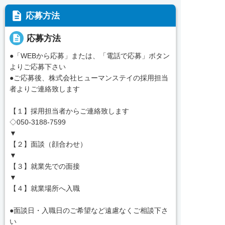
description
応募方法
description
応募方法
●「WEBから応募」または、「電話で応募」ボタン
よりご応募下さい
●ご応募後、株式会社ヒューマンステイの採用担当
者よりご連絡致します
【１】採用担当者からご連絡致します
◇050-3188-7599
▼
【２】面談（顔合わせ）
▼
【３】就業先での面接
▼
【４】就業場所へ入職
●面談日・入職日のご希望など遠慮なくご相談下さ
い