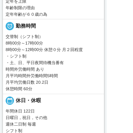
定年を上限
年齢制限の理由
定年年齢が６０歳の為

勤務時間
交替制（シフト制）
8時00分～17時00分
8時00分～12時00分 休憩０分 月２回程度
・シフト制
・土、日、平日夜間待機当番有
時間外労働時間 あり
月平均時間外労働時間5時間
月平均労働日数 20.2日
休憩時間 60分
calendar_today
休日・休暇
年間休日 122日
日曜日，祝日，その他
週休二日制 毎週
シフト制