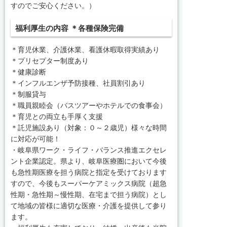
すのでご安心ください。）
福利厚生の内容 ＊各種保険完備
＊育児休業、介護休業、看護休暇取得実績あり
＊プリセプター制度あり
＊健康診断
＊インフルエンザ予防接種、社員割引あり
＊制服貸与
＊職員親睦会（バスツアーやホテルでの食事会）
＊育児との両立も手厚く支援
＊託児施設あり（対象：０～２歳児）様々な時間
に対応が可能！
・岐阜県ワーク・ライフ・バランス推進エクセレ
ント企業認定。県より、岐阜医療圏において今後
も急性期医療を担う病院と指定を受けております
すので、今後もスーパーケアミックス病院（超急
性期・急性期～慢性期、在宅まで担う病院）とし
て地域の皆様に適切な医療・介護を提供して参り
ます。