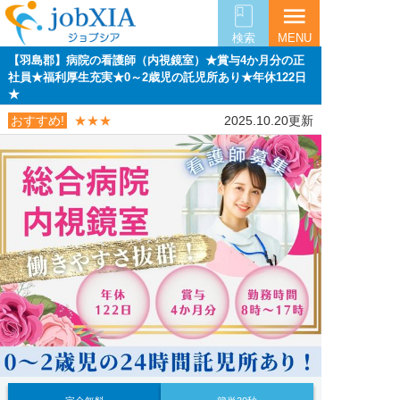
menu
検索
MENU
【羽島郡】病院の看護師（内視鏡室）★賞与4か月分の正
社員★福利厚生充実★0～2歳児の託児所あり★年休122日
★
おすすめ!
★★★
2025.10.20更新