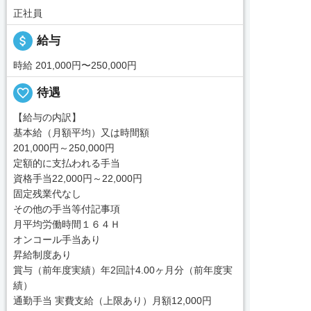
正社員
attach_money
給与
時給 201,000円〜250,000円
favorite_border
待遇
【給与の内訳】
基本給（月額平均）又は時間額
201,000円～250,000円
定額的に支払われる手当
資格手当22,000円～22,000円
固定残業代なし
その他の手当等付記事項
月平均労働時間１６４Ｈ
オンコール手当あり
昇給制度あり
賞与（前年度実績）年2回計4.00ヶ月分（前年度実
績）
通勤手当 実費支給（上限あり）月額12,000円