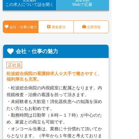
完全無料
簡単30秒
この求人について話を聞く
Webで応募



会社・仕事の魅力
募集要項
企業情報

会社・仕事の魅力
正社員
松波総合病院の看護師求人☆大手で働きやすく、
福利厚生も充実。
・松波総合病院の内視鏡室に配属となります。内
視鏡検査・治療の看護を担って頂きます。
・未経験者も大歓迎！消化器疾患への知識を深め
たい方にもお勧めです。
・勤務時間は日勤帯（８時～１７時）が中心のた
め、家庭との両立も可能です。
・オンコール当番は、業務に十分慣れて頂いてか
らとなります。（半年から１年後と考えておりま