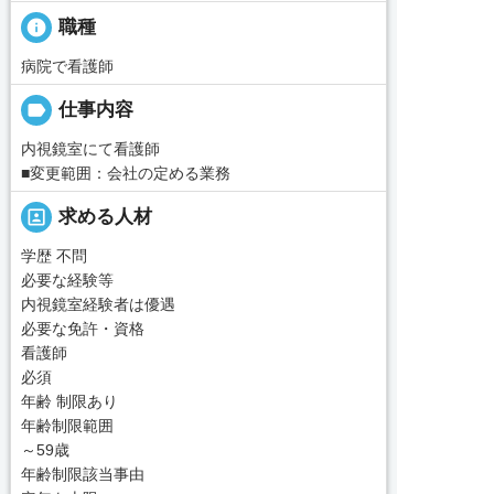
info
職種
病院で看護師
label
仕事内容
内視鏡室にて看護師
■変更範囲：会社の定める業務
portrait
求める人材
学歴 不問
必要な経験等
内視鏡室経験者は優遇
必要な免許・資格
看護師
必須
年齢 制限あり
年齢制限範囲
～59歳
年齢制限該当事由