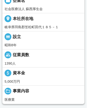

企業名
社会医療法人 蘇西厚生会
place
本社所在地
岐阜県羽島郡笠松町田代１８５－１
calendar_view_day
設立
昭和8年
people
従業員数
1390人
attach_money
資本金
5,000万円
folder_open
事業内容
医療業