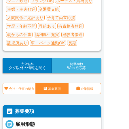
シニア歓迎
ブランクOK
ボーナス・賞与あり
主婦・主夫歓迎
交通費支給
人間関係に定評あり
子育て両立応援
学歴・年齢不問
昇給あり
有資格者歓迎
朝からの仕事
福利厚生充実
経験者優遇
託児所あり
車・バイク通勤OK
長期
完全無料
簡単30秒
タグ以外の情報を聞く
Webで応募



会社・仕事の魅力
募集要項
企業情報

募集要項

雇用形態