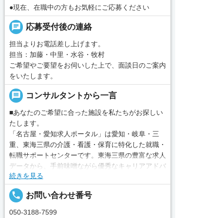
●現在、在職中の方もお気軽にご応募ください
chat
応募受付後の連絡
担当よりお電話差し上げます。
担当：加藤・中里・水谷・牧村
ご希望やご要望をお伺いした上で、面談日のご案内
をいたします。
message
コンサルタントから一言
■あなたのご希望に合った施設を私たちがお探しい
たします。
「名古屋・愛知求人ポータル」は愛知・岐阜・三
重、東海三県の介護・看護・保育に特化した就職・
転職サポートセンターです。東海三県の豊富な求人
データから、手前味噌ながら優秀なキャリアアドバ
続きを見る
イザー、コンサルタントがあなたのキャリアやご希
望をお聞きし、あなたにぴったりのお仕事をご紹介
local_phone
お問い合わせ番号
します。その後の面談調整や条件交渉まで、すべて
責任をもってサポートいたします。また就業後のサ
050-3188-7599