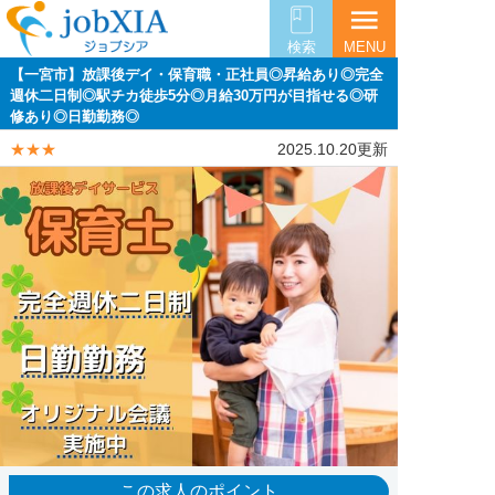
menu
検索
MENU
【一宮市】放課後デイ・保育職・正社員◎昇給あり◎完全
週休二日制◎駅チカ徒歩5分◎月給30万円が目指せる◎研
修あり◎日勤勤務◎
★★★
2025.10.20更新
この求人のポイント