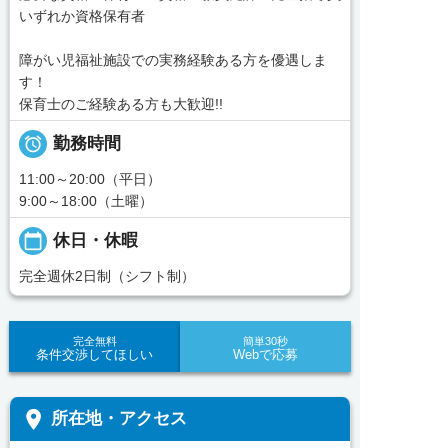
いずれか資格保有者
障がい児福祉施設での実務経験ある方を優遇しま
す！
保育士のご経験ある方も大歓迎!!

勤務時間
11:00～20:00（平日）
9:00～18:00（土曜）
calendar_today
休日・休暇
完全週休2日制（シフト制）
完全無料
簡単30秒
条件交渉してほしい
Webで応募
place
所在地・アクセス