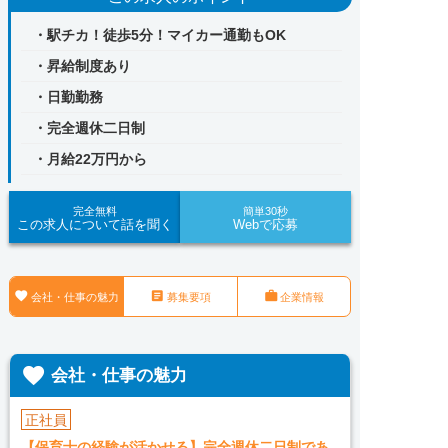
・駅チカ！徒歩5分！マイカー通勤もOK
・昇給制度あり
・日勤勤務
・完全週休二日制
・月給22万円から
完全無料
簡単30秒
この求人について話を聞く
Webで応募



会社・仕事の魅力
募集要項
企業情報

会社・仕事の魅力
正社員
【保育士の経験が活かせる】完全週休二日制であ