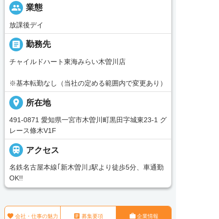
people
業態
放課後デイ
_pin
勤務先
チャイルドハート東海みらい木曽川店
※基本転勤なし（当社の定める範囲内で変更あり）
place
所在地
491-0871 愛知県一宮市木曽川町黒田字城東23-1 グ
レース條木V1F

アクセス
名鉄名古屋本線｢新木曽川｣駅より徒歩5分、車通勤
OK!!



会社・仕事の魅力
募集要項
企業情報