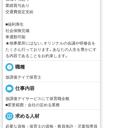
業績賞与あり
交通費規定支給
■福利厚生
社会保険完備
車通勤可能
★他事業所にはない､オリジナルの会議や研修会を
たくさん行っております｡ あなたの人生を豊かにす
る内容であることをお約束します｡
info
職種
放課後デイで保育士
label
仕事内容
放課後デイサービスにて保育職全般
■変更範囲：会社の定める業務
portrait
求める人材
必要な資格：保育士の資格・教員免許・児童指導員