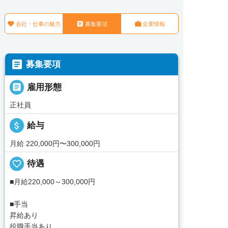



会社・仕事の魅力
募集要項
企業情報

募集要項

雇用形態
正社員
attach_money
給与
月給 220,000円〜300,000円
favorite_border
待遇
■月給220,000～300,000円
■手当
昇給あり
役職手当あり