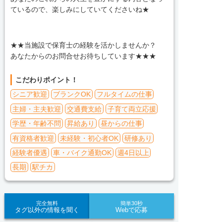
ているので、楽しみにしていてくださいね★
★★当施設で保育士の経験を活かしませんか？
あなたからのお問合せお待ちしています★★★
こだわりポイント！
シニア歓迎
ブランクOK
フルタイムの仕事
主婦・主夫歓迎
交通費支給
子育て両立応援
学歴・年齢不問
昇給あり
昼からの仕事
有資格者歓迎
未経験・初心者OK
研修あり
経験者優遇
車・バイク通勤OK
週4日以上
長期
駅チカ
完全無料
簡単30秒
タグ以外の情報を聞く
Webで応募