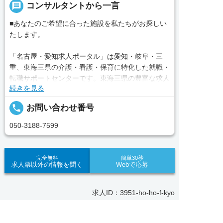
message
コンサルタントから一言
■あなたのご希望に合った施設を私たちがお探しい
たします。
「名古屋・愛知求人ポータル」は愛知・岐阜・三
重、東海三県の介護・看護・保育に特化した就職・
転職サポートセンターです。東海三県の豊富な求人
続きを見る
データから、手前味噌ながら優秀なキャリアアドバ
イザー、コンサルタントがあなたのキャリアやご希
local_phone
お問い合わせ番号
望をお聞きし、あなたにぴったりのお仕事をご紹介
します。その後の面談調整や条件交渉まで、すべて
050-3188-7599
責任をもってサポートいたします。また就業後のサ
ポート体制も万全！お悩みやお困りごとがあれば、
当社のスタッフがよろこんでフォローいたします。
完全無料
簡単30秒
求人票以外の情報を聞く
Webで応募
見学してみたい！求人情報のここを確認したい！な
ど、興味本位でも構いませんので、スタッフまでお
求人ID：3951-ho-ho-f-kyo
気軽にお問い合わせください。
求人へのご応募は