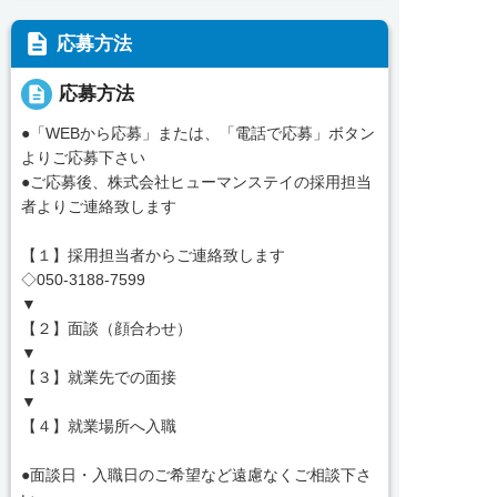
description
応募方法
description
応募方法
●「WEBから応募」または、「電話で応募」ボタン
よりご応募下さい
●ご応募後、株式会社ヒューマンステイの採用担当
者よりご連絡致します
【１】採用担当者からご連絡致します
◇050-3188-7599
▼
【２】面談（顔合わせ）
▼
【３】就業先での面接
▼
【４】就業場所へ入職
●面談日・入職日のご希望など遠慮なくご相談下さ