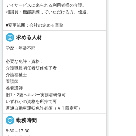
デイサービスに来られる利用者様の介護。
相談員・機能訓練していただける方、優遇。
■変更範囲：会社の定める業務
portrait
求める人材
学歴・年齢不問
必要な免許・資格：
介護職員初任者研修修了者
介護福祉士
看護師
准看護師
旧1・2級ヘルパー実務者研修可
いずれかの資格を所持で可
普通自動車運転免許必須（ＡＴ限定可）

勤務時間
8:30～17:30