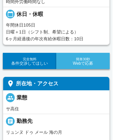
時間外労働時間なし
calendar_today
休日・休暇
年間休日105日
日曜＋1日（シフト制、希望による）
6ヶ月経過後の年次有給休暇日数：10日
完全無料
簡単30秒
条件交渉してほしい
Webで応募
place
所在地・アクセス
people
業態
サ高住
_pin
勤務先
リュンヌ ドゥ メール 海の月