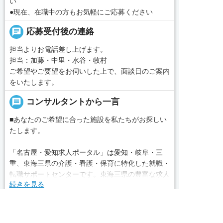
い
●現在、在職中の方もお気軽にご応募ください
chat
応募受付後の連絡
担当よりお電話差し上げます。
担当：加藤・中里・水谷・牧村
ご希望やご要望をお伺いした上で、面談日のご案内
をいたします。
message
コンサルタントから一言
■あなたのご希望に合った施設を私たちがお探しい
たします。
「名古屋・愛知求人ポータル」は愛知・岐阜・三
重、東海三県の介護・看護・保育に特化した就職・
転職サポートセンターです。東海三県の豊富な求人
続きを見る
データから、手前味噌ながら優秀なキャリアアドバ
イザー、コンサルタントがあなたのキャリアやご希
local_phone
お問い合わせ番号
望をお聞きし、あなたにぴったりのお仕事をご紹介
求人へのご応募は
お電話またはWEBから
します。その後の面談調整や条件交渉まで、すべて
050-3188-7599