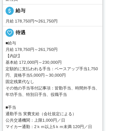
attach_money
給与
月給 178,750円〜261,750円
favorite_border
待遇
■給与
月給 178,750円～261,750円
【内訳】
基本給 172,000円～230,000円
定額的に支払われる手当：ベースアップ手当1,750
円、資格手当5,000円～30,000円
固定残業代なし
その他の手当等付記事項：皆勤手当、時間外手当、
年功手当、特別日手当、役職手当
■手当
通勤手当 実費支給（会社規定による）
公共交通機関：上限1,000円／日
マイカー通勤：2ｋｍ以上5ｋｍ未満 120円／日