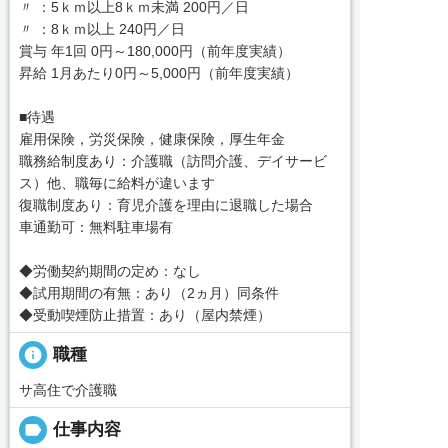
〃 ：5ｋｍ以上8ｋｍ未満 200円／日
〃 ：8ｋｍ以上 240円／日
賞与 年1回 0円～180,000円（前年度実績）
昇給 1月あたり0円～5,000円（前年度実績）
■待遇
雇用保険，労災保険，健康保険，厚生年金
職務給制度あり：介護職（訪問介護、デイサービ
ス）他、職毎に給料が違います
復職制度あり：育児介護を理由に退職した場合
車通勤可：無料駐車場有
◆労働契約期間の定め：なし
◆試用期間の有無：あり（2ヵ月）同条件
◆受動喫煙防止措置：あり（屋内禁煙）
info
職種
サ高住で介護職
label
仕事内容