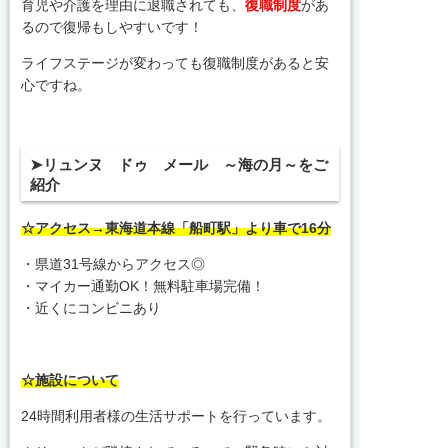
育児や介護を理由に退職されても、
復職制度
があ
るので復帰もしやすいです！
ライフステージが変わっても復職制度があると安
心ですね。
➤リュンヌ ドゥ メール ～海の月～をご
紹介
☆アクセス→東海道本線「船町駅」より車で16分
・県道31号線からアクセス◎
・マイカー通勤OK！無料駐車場完備！
・近くにコンビニあり
☆施設について
24時間利用者様の生活サポートを行っています。