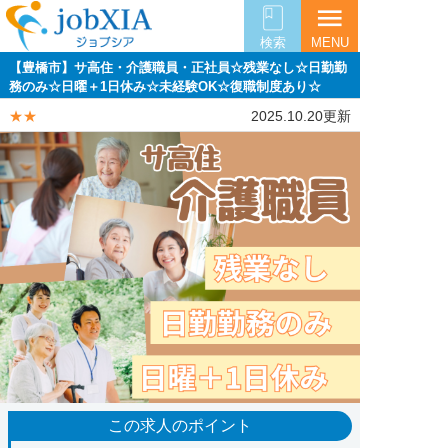
menu
検索
MENU
【豊橋市】サ高住・介護職員・正社員☆残業なし☆日勤勤
務のみ☆日曜＋1日休み☆未経験OK☆復職制度あり☆
★★
2025.10.20更新
この求人のポイント