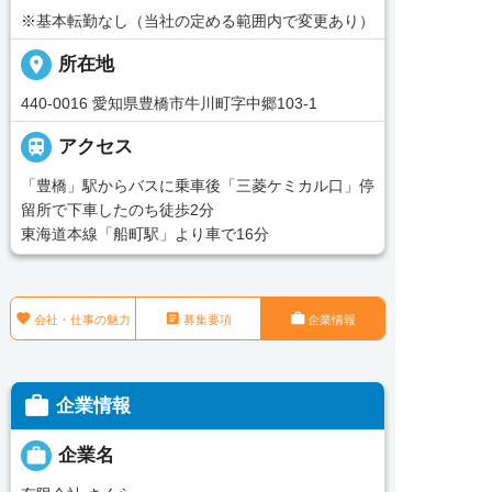
※基本転勤なし（当社の定める範囲内で変更あり）
place
所在地
440-0016 愛知県豊橋市牛川町字中郷103-1

アクセス
「豊橋」駅からバスに乗車後「三菱ケミカル口」停
留所で下車したのち徒歩2分
東海道本線「船町駅」より車で16分



会社・仕事の魅力
募集要項
企業情報

企業情報

企業名