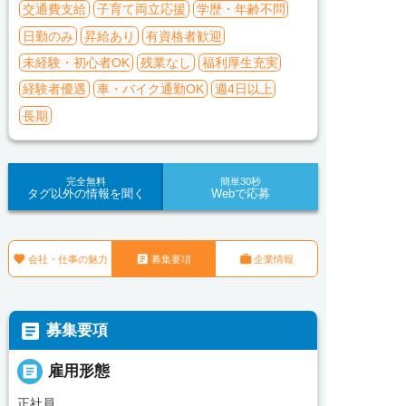
交通費支給
子育て両立応援
学歴・年齢不問
日勤のみ
昇給あり
有資格者歓迎
未経験・初心者OK
残業なし
福利厚生充実
経験者優遇
車・バイク通勤OK
週4日以上
長期
完全無料
簡単30秒
タグ以外の情報を聞く
Webで応募



会社・仕事の魅力
募集要項
企業情報

募集要項

雇用形態
正社員