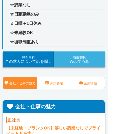
☆残業なし
☆日勤勤務のみ
☆日曜＋1日休み
☆未経験OK
☆復職制度あり
完全無料
簡単30秒
この求人について話を聞く
Webで応募



会社・仕事の魅力
募集要項
企業情報

会社・仕事の魅力
正社員
【未経験・ブランクOK】嬉しい残業なしでプライ
ベートも充実♬