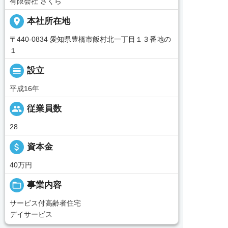
有限会社 さくら
place
本社所在地
〒440-0834 愛知県豊橋市飯村北一丁目１３番地の
１
calendar_view_day
設立
平成16年
people
従業員数
28
attach_money
資本金
40万円
folder_open
事業内容
サービス付高齢者住宅
デイサービス