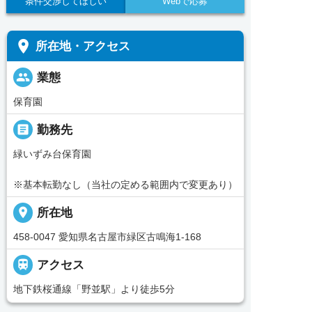
条件交渉してほしい
Webで応募
place
所在地・アクセス
people
業態
保育園
_pin
勤務先
緑いずみ台保育園
※基本転勤なし（当社の定める範囲内で変更あり）
place
所在地
458-0047 愛知県名古屋市緑区古鳴海1-168

アクセス
地下鉄桜通線「野並駅」より徒歩5分