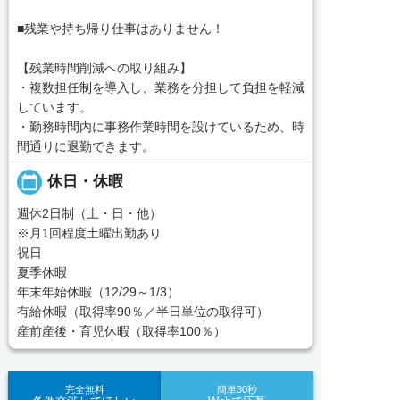
■残業や持ち帰り仕事はありません！
【残業時間削減への取り組み】
・複数担任制を導入し、業務を分担して負担を軽減
しています。
・勤務時間内に事務作業時間を設けているため、時
間通りに退勤できます。
calendar_today
休日・休暇
週休2日制（土・日・他）
※月1回程度土曜出勤あり
祝日
夏季休暇
年末年始休暇（12/29～1/3）
有給休暇（取得率90％／半日単位の取得可）
産前産後・育児休暇（取得率100％）
完全無料
簡単30秒