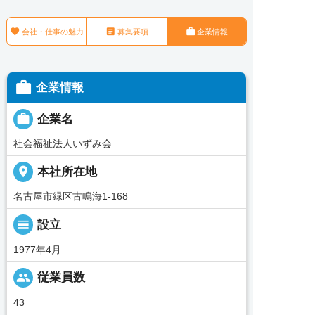



会社・仕事の魅力
募集要項
企業情報

企業情報

企業名
社会福祉法人いずみ会
place
本社所在地
名古屋市緑区古鳴海1-168
calendar_view_day
設立
1977年4月
people
従業員数
43