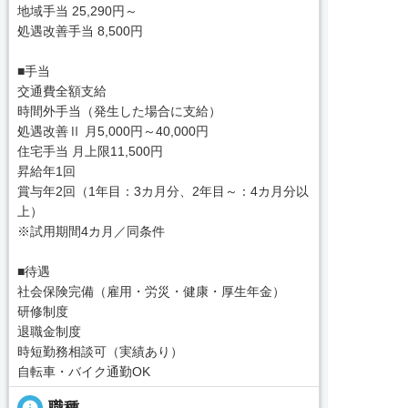
地域手当 25,290円～
処遇改善手当 8,500円
■手当
交通費全額支給
時間外手当（発生した場合に支給）
処遇改善Ⅱ 月5,000円～40,000円
住宅手当 月上限11,500円
昇給年1回
賞与年2回（1年目：3カ月分、2年目～：4カ月分以
上）
※試用期間4カ月／同条件
■待遇
社会保険完備（雇用・労災・健康・厚生年金）
研修制度
退職金制度
時短勤務相談可（実績あり）
自転車・バイク通勤OK
info
職種