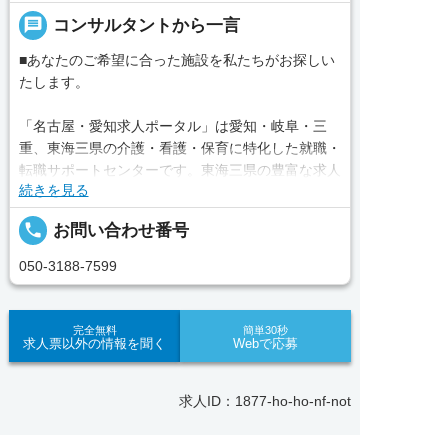
message
コンサルタントから一言
■あなたのご希望に合った施設を私たちがお探しい
たします。
「名古屋・愛知求人ポータル」は愛知・岐阜・三
重、東海三県の介護・看護・保育に特化した就職・
転職サポートセンターです。東海三県の豊富な求人
続きを見る
データから、手前味噌ながら優秀なキャリアアドバ
イザー、コンサルタントがあなたのキャリアやご希
local_phone
お問い合わせ番号
望をお聞きし、あなたにぴったりのお仕事をご紹介
します。その後の面談調整や条件交渉まで、すべて
050-3188-7599
責任をもってサポートいたします。また就業後のサ
ポート体制も万全！お悩みやお困りごとがあれば、
当社のスタッフがよろこんでフォローいたします。
完全無料
簡単30秒
求人票以外の情報を聞く
Webで応募
見学してみたい！求人情報のここを確認したい！な
ど、興味本位でも構いませんので、スタッフまでお
求人ID：1877-ho-ho-nf-not
気軽にお問い合わせください。