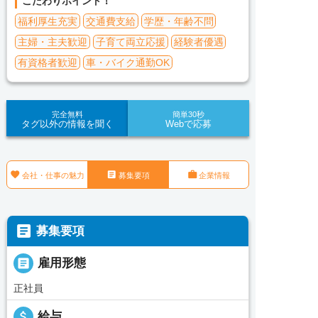
こだわりポイント！
福利厚生充実
交通費支給
学歴・年齢不問
主婦・主夫歓迎
子育て両立応援
経験者優遇
有資格者歓迎
車・バイク通勤OK
完全無料
簡単30秒
タグ以外の情報を聞く
Webで応募



会社・仕事の魅力
募集要項
企業情報

募集要項

雇用形態
正社員
attach_money
給与