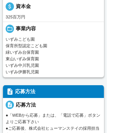
attach_money
資本金
325百万円
folder_open
事業内容
いずみこども園
保育所型認定こども園
緑いずみ台保育園
東山いずみ保育園
いずみ中川乳児園
いずみ伊勝乳児園
description
応募方法
description
応募方法
●「WEBから応募」または、「電話で応募」ボタン
よりご応募下さい
●ご応募後、株式会社ヒューマンステイの採用担当