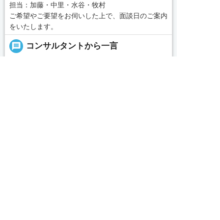
担当：加藤・中里・水谷・牧村
ご希望やご要望をお伺いした上で、面談日のご案内
をいたします。
message
コンサルタントから一言
■あなたのご希望に合った施設を私たちがお探しい
求人へのご応募は
たします。
お電話またはWEBから
「名古屋・愛知求人ポータル」は愛知・岐阜・三


重、東海三県の介護・看護・保育に特化した就職・
WEBで応募
電話で応募
転職サポートセンターです。東海三県の豊富な求人
データから、手前味噌ながら優秀なキャリアアドバ
続きを見る
イザー、コンサルタントがあなたのキャリアやご希
望をお聞きし、あなたにぴったりのお仕事をご紹介
local_phone
お問い合わせ番号
します。その後の面談調整や条件交渉まで、すべて
責任をもってサポートいたします。また就業後のサ
050-3188-7599
ポート体制も万全！お悩みやお困りごとがあれば、
当社のスタッフがよろこんでフォローいたします。
見学してみたい！求人情報のここを確認したい！な
完全無料
簡単30秒
求人票以外の情報を聞く
Webで応募
ど、興味本位でも構いませんので、スタッフまでお
気軽にお問い合わせください。