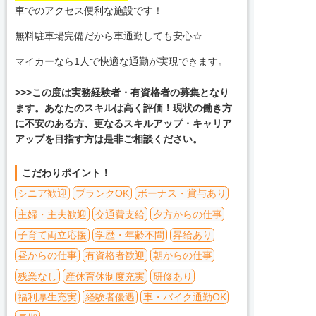
車でのアクセス便利な施設です！
無料駐車場完備だから車通勤しても安心☆
マイカーなら1人で快適な通勤が実現できます。
>>>この度は実務経験者・有資格者の募集となり
ます。あなたのスキルは高く評価！現状の働き方
に不安のある方、更なるスキルアップ・キャリア
アップを目指す方は是非ご相談ください。
こだわりポイント！
シニア歓迎
ブランクOK
ボーナス・賞与あり
主婦・主夫歓迎
交通費支給
夕方からの仕事
子育て両立応援
学歴・年齢不問
昇給あり
昼からの仕事
有資格者歓迎
朝からの仕事
残業なし
産休育休制度充実
研修あり
福利厚生充実
経験者優遇
車・バイク通勤OK