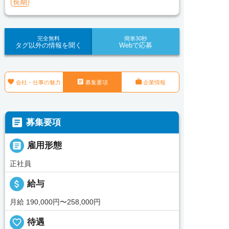
長期
完全無料
簡単30秒
タグ以外の情報を聞く
Webで応募



会社・仕事の魅力
募集要項
企業情報

募集要項

雇用形態
正社員
attach_money
給与
月給 190,000円〜258,000円
favorite_border
待遇