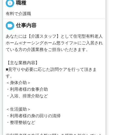
info
職種
有料で介護職
label
仕事内容
あなたには【介護スタッフ】として住宅型有料老人
ホーム≪ナーシングホーム悠ライフ≫にご入居され
ている方の介護業務をご担当いただきます。
【主な業務内容】
■見守りや必要に応じた訪問ケアを行って頂きま
す。
＜身体介助＞
・利用者様の食事介助
・入浴、排泄介助など
＜生活援助＞
・利用者様の身の回りの清掃
・整理整頓など