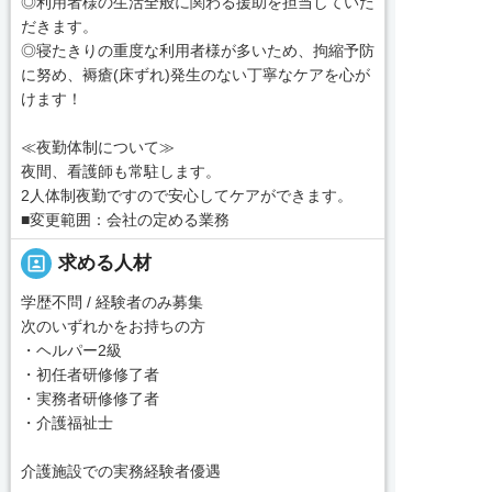
◎利用者様の生活全般に関わる援助を担当していた
だきます。
◎寝たきりの重度な利用者様が多いため、拘縮予防
に努め、褥瘡(床ずれ)発生のない丁寧なケアを心が
けます！
≪夜勤体制について≫
夜間、看護師も常駐します。
2人体制夜勤ですので安心してケアができます。
■変更範囲：会社の定める業務
portrait
求める人材
学歴不問 / 経験者のみ募集
次のいずれかをお持ちの方
・ヘルパー2級
・初任者研修修了者
・実務者研修修了者
・介護福祉士
介護施設での実務経験者優遇