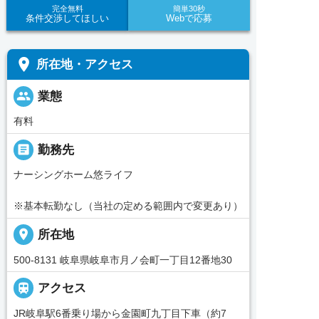
完全無料
簡単30秒
条件交渉してほしい
Webで応募
place
所在地・アクセス
people
業態
有料
_pin
勤務先
ナーシングホーム悠ライフ
※基本転勤なし（当社の定める範囲内で変更あり）
place
所在地
500-8131 岐阜県岐阜市月ノ会町一丁目12番地30

アクセス
JR岐阜駅6番乗り場から金園町九丁目下車（約7