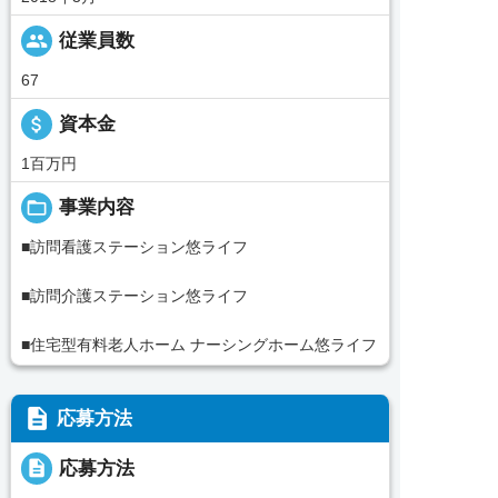
people
従業員数
67
attach_money
資本金
1百万円
folder_open
事業内容
■訪問看護ステーション悠ライフ
■訪問介護ステーション悠ライフ
■住宅型有料老人ホーム ナーシングホーム悠ライフ
description
応募方法
description
応募方法