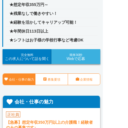
★想定年収355万円～
★残業なしで働きやすい！
★経験を活かしてキャリアップ可能！
★年間休日113日以上
★シフトはお子様の学校行事など考慮OK
完全無料
簡単30秒
この求人について話を聞く
Webで応募



会社・仕事の魅力
募集要項
企業情報

会社・仕事の魅力
正社員
【急募】想定年収350万円以上の介護職！経験者
のみの募集です♪