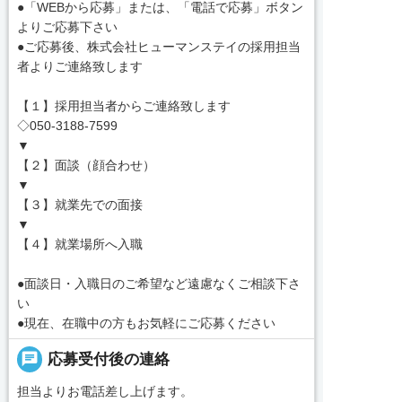
●「WEBから応募」または、「電話で応募」ボタン
よりご応募下さい
●ご応募後、株式会社ヒューマンステイの採用担当
者よりご連絡致します
【１】採用担当者からご連絡致します
◇050-3188-7599
▼
【２】面談（顔合わせ）
▼
【３】就業先での面接
▼
【４】就業場所へ入職
●面談日・入職日のご希望など遠慮なくご相談下さ
い
●現在、在職中の方もお気軽にご応募ください
chat
応募受付後の連絡
担当よりお電話差し上げます。