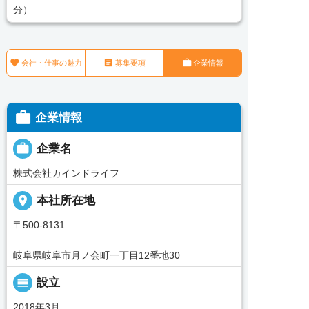
分）



会社・仕事の魅力
募集要項
企業情報

企業情報

企業名
株式会社カインドライフ
place
本社所在地
〒500-8131
岐阜県岐阜市月ノ会町一丁目12番地30
calendar_view_day
設立
2018年3月