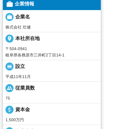

企業情報

企業名
株式会社 壮健
place
本社所在地
〒504-0941
岐阜県各務原市三井町2丁目14-1
calendar_view_day
設立
平成11年11月
people
従業員数
75
attach_money
資本金
1,500万円