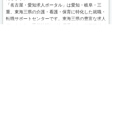
「名古屋・愛知求人ポータル」は愛知・岐阜・三
重、東海三県の介護・看護・保育に特化した就職・
転職サポートセンターです。東海三県の豊富な求人
データから、手前味噌ながら優秀なキャリアアドバ
続きを見る
イザー、コンサルタントがあなたのキャリアやご希
求人へのご応募は
望をお聞きし、あなたにぴったりのお仕事をご紹介
お電話またはWEBから
local_phone
お問い合わせ番号
します。その後の面談調整や条件交渉まで、すべて


WEBで応募
電話で応募
責任をもってサポートいたします。また就業後のサ
050-3188-7599
ポート体制も万全！お悩みやお困りごとがあれば、
当社のスタッフがよろこんでフォローいたします。
見学してみたい！求人情報のここを確認したい！な
完全無料
簡単30秒
求人票以外の情報を聞く
Webで応募
ど、興味本位でも構いませんので、スタッフまでお
気軽にお問い合わせください。
求人ID：1420-mg-nf-sy-nor
■「シフト制、完全週休2、土日祝休み、土日休
み、日祝休み、週3以内可、短時間・扶養内、日勤
のみ、夜勤のみ、未経験歓迎、主婦歓迎、主夫歓
Recommended
迎、曜日相談可、土日祝のみ、年休110日～、残業
月10H、保育/託児所、産休・育休あり、副業 Ｗワ
あなたにおすすめの求人をご紹介
ーク可、ブランクOK、ボーナスあり、賞与あり、