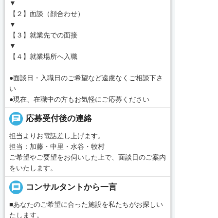
▼
【２】面談（顔合わせ）
▼
【３】就業先での面接
▼
【４】就業場所へ入職
●面談日・入職日のご希望など遠慮なくご相談下さ
い
●現在、在職中の方もお気軽にご応募ください
chat
応募受付後の連絡
担当よりお電話差し上げます。
担当：加藤・中里・水谷・牧村
ご希望やご要望をお伺いした上で、面談日のご案内
をいたします。
message
コンサルタントから一言
■あなたのご希望に合った施設を私たちがお探しい
たします。