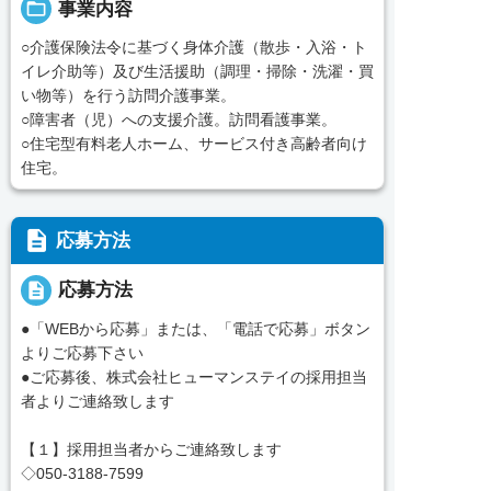
folder_open
事業内容
○介護保険法令に基づく身体介護（散歩・入浴・ト
イレ介助等）及び生活援助（調理・掃除・洗濯・買
い物等）を行う訪問介護事業。
○障害者（児）への支援介護。訪問看護事業。
○住宅型有料老人ホーム、サービス付き高齢者向け
住宅。
description
応募方法
description
応募方法
●「WEBから応募」または、「電話で応募」ボタン
よりご応募下さい
●ご応募後、株式会社ヒューマンステイの採用担当
者よりご連絡致します
【１】採用担当者からご連絡致します
◇050-3188-7599