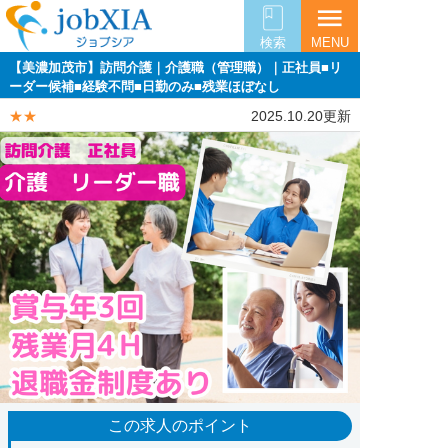
menu
検索
MENU
【美濃加茂市】訪問介護｜介護職（管理職）｜正社員■リ
ーダー候補■経験不問■日勤のみ■残業ほぼなし
★★
2025.10.20更新
この求人のポイント