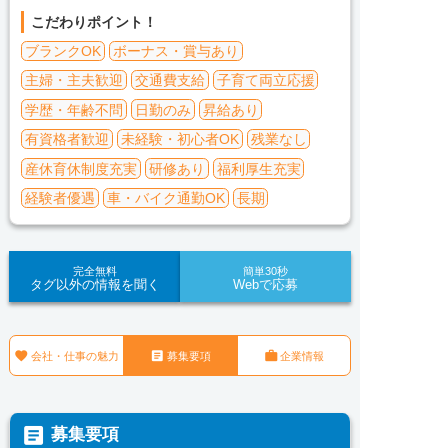
こだわりポイント！
ブランクOK
ボーナス・賞与あり
主婦・主夫歓迎
交通費支給
子育て両立応援
学歴・年齢不問
日勤のみ
昇給あり
有資格者歓迎
未経験・初心者OK
残業なし
産休育休制度充実
研修あり
福利厚生充実
経験者優遇
車・バイク通勤OK
長期
完全無料
簡単30秒
タグ以外の情報を聞く
Webで応募



会社・仕事の魅力
募集要項
企業情報

募集要項