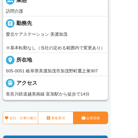
people
業態
訪問介護
_pin
勤務先
愛北ケアステーション 美濃加茂
※基本転勤なし（当社の定める範囲内で変更あり）
place
所在地
505-0051 岐阜県美濃加茂市加茂野町鷹之巣907

アクセス
長良川鉄道越美南線 富加駅から徒歩で14分



会社・仕事の魅力
募集要項
企業情報