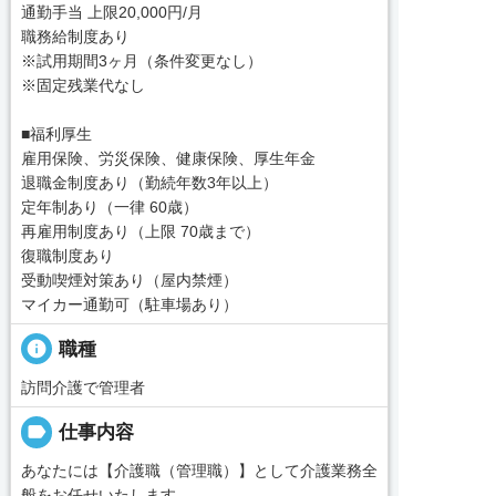
通勤手当 上限20,000円/月
職務給制度あり
※試用期間3ヶ月（条件変更なし）
※固定残業代なし
■福利厚生
雇用保険、労災保険、健康保険、厚生年金
退職金制度あり（勤続年数3年以上）
定年制あり（一律 60歳）
再雇用制度あり（上限 70歳まで）
復職制度あり
受動喫煙対策あり（屋内禁煙）
マイカー通勤可（駐車場あり）
info
職種
訪問介護で管理者
label
仕事内容
あなたには【介護職（管理職）】として介護業務全
般をお任せいたします。