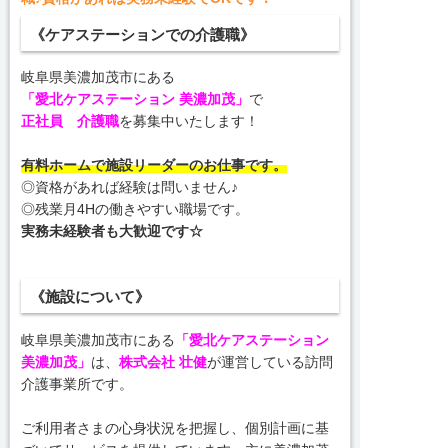
《ケアステーションでの介護職》
岐阜県美濃加茂市にある
「愛北ケアステーション 美濃加茂」
で
正社員 介護職
を募集中いたします！
有料ホームで施設リーダーのお仕事です。
◎資格があれば経験は問いません♪
◎残業月4Hの働きやすい職場です。
実務未経験者も大歓迎です☆
《施設について》
岐阜県美濃加茂市にある
「愛北ケアステーション
美濃加茂」
は、
株式会社 壮健
が運営している訪問
介護事業所です。
ご利用者さまの心身状況を把握し、個別計画に基