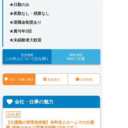
★日勤のみ
★夜勤なし・残業なし
★退職金制度あり
★賞与年3回
★未経験者大歓迎
完全無料
簡単30秒
この求人について話を聞く
Webで応募



会社・仕事の魅力
募集要項
企業情報

会社・仕事の魅力
正社員
【介護職の管理者候補】有料老人ホームでの介護
職♪資格があれば実務未経験でOKです！