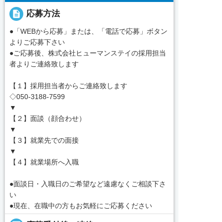
description
応募方法
●「WEBから応募」または、「電話で応募」ボタン
よりご応募下さい
●ご応募後、株式会社ヒューマンステイの採用担当
者よりご連絡致します
【１】採用担当者からご連絡致します
◇050-3188-7599
▼
【２】面談（顔合わせ）
▼
【３】就業先での面接
▼
【４】就業場所へ入職
●面談日・入職日のご希望など遠慮なくご相談下さ
い
●現在、在職中の方もお気軽にご応募ください