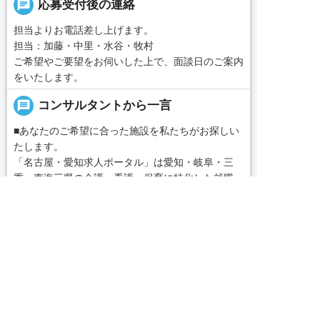
chat
応募受付後の連絡
担当よりお電話差し上げます。
担当：加藤・中里・水谷・牧村
ご希望やご要望をお伺いした上で、面談日のご案内
をいたします。
message
コンサルタントから一言
■あなたのご希望に合った施設を私たちがお探しい
たします。
「名古屋・愛知求人ポータル」は愛知・岐阜・三
重、東海三県の介護・看護・保育に特化した就職・
転職サポートセンターです。東海三県の豊富な求人
求人へのご応募は
データから、手前味噌ながら優秀なキャリアアドバ
お電話またはWEBから
続きを見る
イザー、コンサルタントがあなたのキャリアやご希


WEBで応募
電話で応募
望をお聞きし、あなたにぴったりのお仕事をご紹介
local_phone
お問い合わせ番号
します。その後の面談調整や条件交渉まで、すべて
責任をもってサポートいたします。また就業後のサ
050-3188-7599
ポート体制も万全！お悩みやお困りごとがあれば、
当社のスタッフがよろこんでフォローいたします。
見学してみたい！求人情報のここを確認したい！な