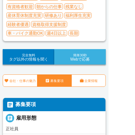
有資格者歓迎
朝からの仕事
残業なし
産休育休制度充実
研修あり
福利厚生充実
経験者優遇
資格取得支援制度
車・バイク通勤OK
週4日以上
長期
完全無料
簡単30秒
タグ以外の情報を聞く
Webで応募



会社・仕事の魅力
募集要項
企業情報

募集要項

雇用形態
正社員