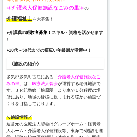
≪介護老人保健施設なごみの里≫
の
介護福祉士
を大募集！
●介護職の
経験者募集！
スキル・資格を活かせます
♪
●10代～50代までの幅広い年齢層が活躍中！
《施設の紹介》
多気郡多気町古江にある
「介護老人保健施設なご
みの里」
は、
医療法人碧会
が運営する老健施設で
す。ＪＲ紀勢線「栃原駅」より車で５分程度の場
所にあり、地域の皆様に親しまれる暖かい施設づ
くりを目指しております。
＼施設情報／
運営元の医療法人碧会はグループホーム・軽費老
人ホーム・介護老人保健施設等、東海で5施設を運