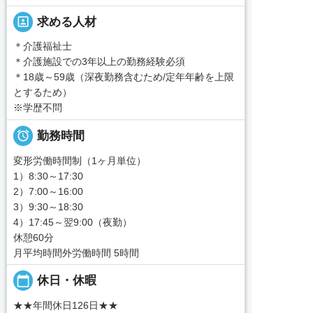
portrait
求める人材
＊介護福祉士
＊介護施設での3年以上の勤務経験必須
＊18歳～59歳（深夜勤務含むため/定年年齢を上限
とするため）
※学歴不問

勤務時間
変形労働時間制（1ヶ月単位）
1）8:30～17:30
2）7:00～16:00
3）9:30～18:30
4）17:45～翌9:00（夜勤）
休憩60分
月平均時間外労働時間 5時間
calendar_today
休日・休暇
★★年間休日126日★★