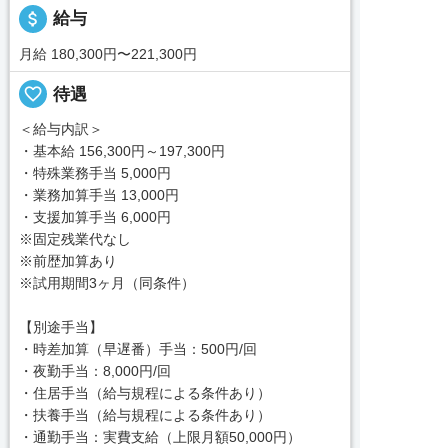
attach_money
給与
月給 180,300円〜221,300円
favorite_border
待遇
＜給与内訳＞
・基本給 156,300円～197,300円
・特殊業務手当 5,000円
・業務加算手当 13,000円
・支援加算手当 6,000円
※固定残業代なし
※前歴加算あり
※試用期間3ヶ月（同条件）
【別途手当】
・時差加算（早遅番）手当：500円/回
・夜勤手当：8,000円/回
・住居手当（給与規程による条件あり）
・扶養手当（給与規程による条件あり）
・通勤手当：実費支給（上限月額50,000円）