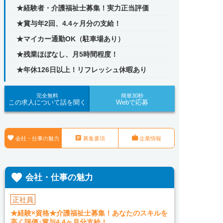
★経験者・介護福祉士募集！実力正当評価
★賞与年2回、4.4ヶ月分の支給！
★マイカー通勤OK（駐車場あり）
★残業ほぼなし、月5時間程度！
★年休126日以上！リフレッシュ休暇あり
完全無料
簡単30秒
この求人について話を聞く
Webで応募



会社・仕事の魅力
募集要項
企業情報

会社・仕事の魅力
正社員
★経験×資格★介護福祉士募集！あなたのスキルを
高く評価♪賞与4.4ヶ月分支給！