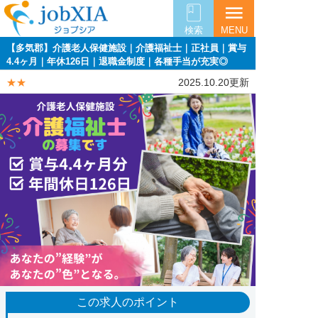
menu
検索
MENU
【多気郡】介護老人保健施設｜介護福祉士｜正社員｜賞与
4.4ヶ月｜年休126日｜退職金制度｜各種手当が充実◎
★★
2025.10.20更新
この求人のポイント