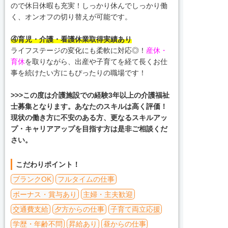
ので休日休暇も充実！しっかり休んでしっかり働
く、オンオフの切り替えが可能です。
④育児・介護・看護休業取得実績あり
ライフステージの変化にも柔軟に対応◎！
産休・
育休
を取りながら、出産や子育てを経て長くお仕
事を続けたい方にもぴったりの職場です！
>>>この度は介護施設での経験3年以上の介護福祉
士募集となります。あなたのスキルは高く評価！
現状の働き方に不安のある方、更なるスキルアッ
プ・キャリアアップを目指す方は是非ご相談くだ
さい。
こだわりポイント！
ブランクOK
フルタイムの仕事
ボーナス・賞与あり
主婦・主夫歓迎
交通費支給
夕方からの仕事
子育て両立応援
学歴・年齢不問
昇給あり
昼からの仕事