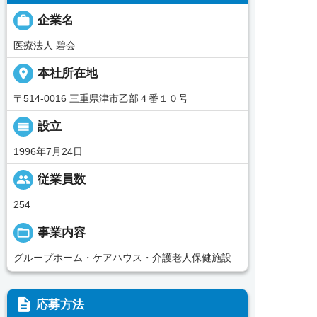

企業名
医療法人 碧会
place
本社所在地
〒514-0016 三重県津市乙部４番１０号
calendar_view_day
設立
1996年7月24日
people
従業員数
254
folder_open
事業内容
グループホーム・ケアハウス・介護老人保健施設
description
応募方法