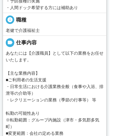
・予防接種の実施
・人間ドック希望する方には補助あり
info
職種
老健で介護福祉士
label
仕事内容
あなたには【介護職員】として以下の業務をお任せ
いたします。
【主な業務内容】
■ご利用者の生活支援
・日常生活における介護業務全般（食事や入浴、排
泄等の介助等）
・レクリエーションの業務（季節の行事等） 等
転勤の可能性あり
※転勤範囲：グループ内施設（津市・多気郡多気
町）
■変更範囲：会社の定める業務