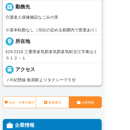
_pin
勤務先
介護老人保健施設なごみの里
※基本転勤なし（当社の定める範囲内で変更あり）
place
所在地
519-2216 三重県多気郡多気郡多気町古江字東山１
５１２－１

アクセス
ＪＲ紀勢線 栃原駅よりタクシーで５分



会社・仕事の魅力
募集要項
企業情報

企業情報