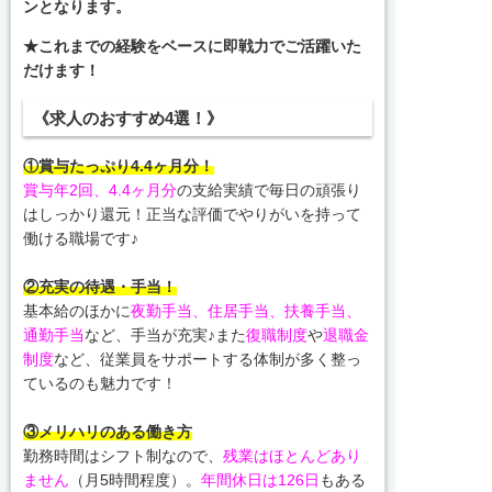
ンとなります。
★これまでの経験をベースに即戦力でご活躍いた
だけます！
《求人のおすすめ4選！》
①賞与たっぷり4.4ヶ月分！
賞与年2回、4.4ヶ月分
の支給実績で毎日の頑張り
はしっかり還元！正当な評価でやりがいを持って
働ける職場です♪
②充実の待遇・手当！
基本給のほかに
夜勤手当、住居手当、扶養手当、
通勤手当
など、手当が充実♪また
復職制度
や
退職金
制度
など、従業員をサポートする体制が多く整っ
ているのも魅力です！
③メリハリのある働き方
勤務時間はシフト制なので、
残業はほとんどあり
ません
（月5時間程度）。
年間休日は126日
もある