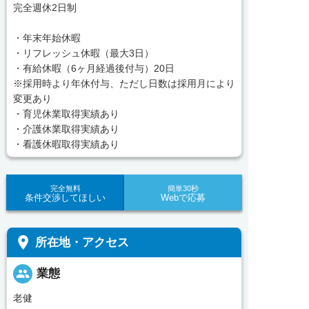
完全週休2日制
・年末年始休暇
・リフレッシュ休暇（最大3日）
・有給休暇（6ヶ月経過後付与）20日
※採用時より年休付与、ただし日数は採用月により
変更あり
・育児休業取得実績あり
・介護休業取得実績あり
・看護休暇取得実績あり
完全無料
簡単30秒
条件交渉してほしい
Webで応募
place
所在地・アクセス
people
業態
老健