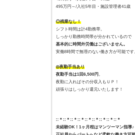
495万円～/入社5年目・施設管理者41歳
◎残業なし！
シフト時間は計4勤務帯。
しっかり勤務時間帯が分かれているので
基本的に時間外労働はございません。
実働8時間で無理のない働き方が可能です
◎夜勤手当あり
夜勤手当は1回6,500円
。
夜勤に入ればその分収入もＵＰ！
頑張りはしっかり還元いたします！
::＊::＊::＊::＊::＊::＊::＊::＊::＊
未経験OK！1ヶ月程はマンツーマン指導♪
正社員からパートへなど柔軟な働き方可