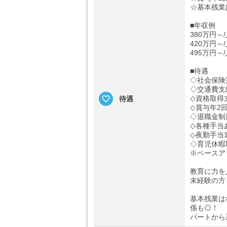
☆基本残業
■年収例
380万円～
420万円～
495万円～
■待遇
◇社会保険
◇交通費支
◇資格取得
待遇
◇賞与年2回
◇退職金制
◇各種手当
◇夜勤手当1
◇育児休暇
※ベースア
教育に力を
未経験の方
基本残業は
係も◎！
パートから