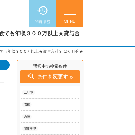
閲覧履歴
MENU
験でも年収３００万以上★賞与合
でも年収３００万以上★賞与合計３.２か月分★
選択中の検索条件

条件を変更する
---
エリア
---
職種
---
給与
---
雇用形態