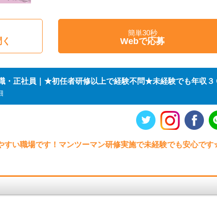
簡単30秒
聞く
Webで応募
職・正社員｜★初任者研修以上で経験不問★未経験でも年収３
細
やすい職場です！マンツーマン研修実施で未経験でも安心です
》