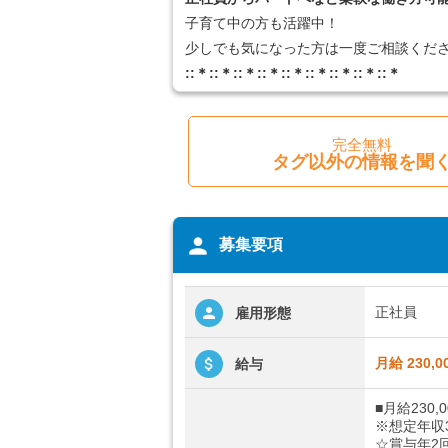
子育て中の方も活躍中！
少しでも気になった方は一度ご相談くださ
::＊::＊::＊::＊::＊::＊::＊::＊::＊
完全無料
タグ以外の情報を聞
person
募集要項
正社員
雇用形態
月給 230,0
給与
■月給230,0
※想定年収3
☆賞与年2回