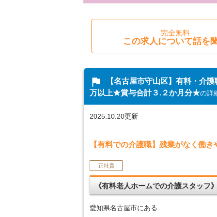
完全無料
この求人について話を
flag
【名古屋市守山区】有料・介護
万以上★賞与合計３.２か月分★
の詳
2025.10.20更新
【有料での介護職】残業がなく働き
正社員
《有料老人ホームでの介護スタッフ
愛知県名古屋市にある