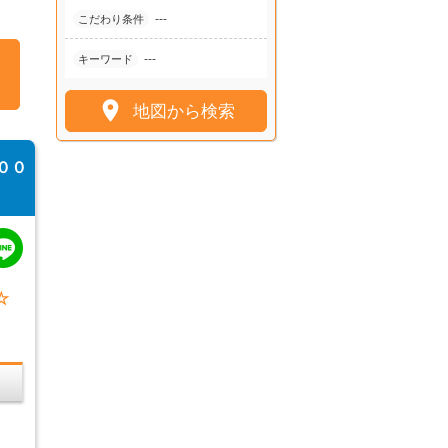
---
こだわり条件
---
キーワード

地図から検索
００
☆