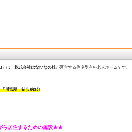
！
山」
は、
株式会社はなひなの杜
が運営する住宅型有料老人ホームです。
「川宮駅」徒歩約3分
がら居住するための施設★★