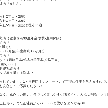
はありません。
/入社2年目・28歳
/入社3年目・30歳
/入社5年目・施設管理者41歳
完備（健康保険/厚生年金/労災/雇用保険）
給あり
支援あり
(6,12月)前年度実績3.2か月分
度あり
あり（職務手当/処遇改善手当/資格手当）
回6,500円
取得実績あり
ップ等支援加担取得中
入れています。1ヵ月程度はマンツーマンで丁寧に仕事を教えますので
も安心してご応募ください！
なく、風通しの良い、何でも相談しやすい職場です。みんな明るく人間
正社員へ、また正社員からパートへと柔軟な働き方もOK！