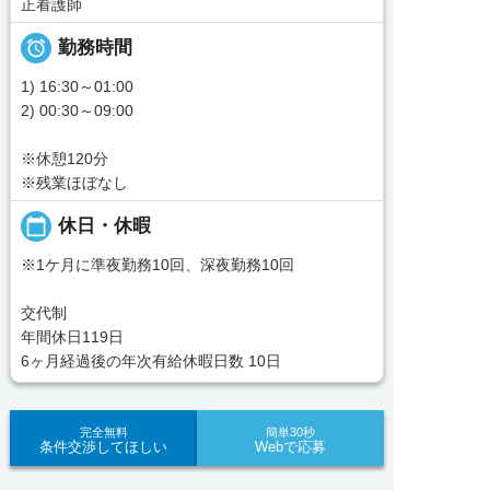
正看護師

勤務時間
1) 16:30～01:00
2) 00:30～09:00
※休憩120分
※残業ほぼなし
calendar_today
休日・休暇
※1ケ月に準夜勤務10回、深夜勤務10回
交代制
年間休日119日
6ヶ月経過後の年次有給休暇日数 10日
完全無料
簡単30秒
条件交渉してほしい
Webで応募