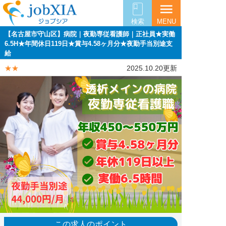
menu
検索
MENU
【名古屋市守山区】病院｜夜勤専従看護師｜正社員★実働
6.5H★年間休日119日★賞与4.58ヶ月分★夜勤手当別途支
給
★★
2025.10.20更新
この求人のポイント