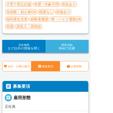
子育て両立応援
学歴・年齢不問
昇給あり
未経験・初心者OK
残業なし
研修あり
福利厚生充実
経験者優遇
車・バイク通勤OK
長期
高収入・高時給
完全無料
簡単30秒
タグ以外の情報を聞く
Webで応募



会社・仕事の魅力
募集要項
企業情報

募集要項

雇用形態
正社員