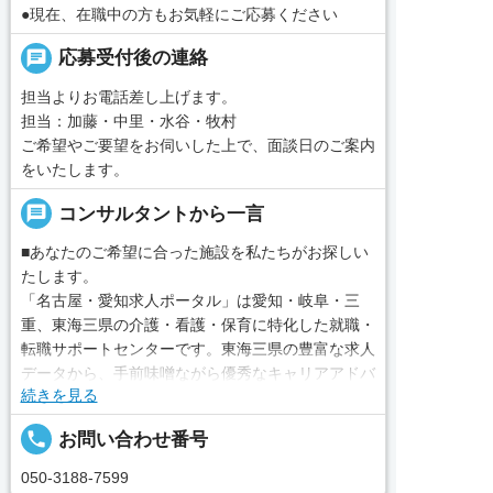
●現在、在職中の方もお気軽にご応募ください
chat
応募受付後の連絡
担当よりお電話差し上げます。
担当：加藤・中里・水谷・牧村
ご希望やご要望をお伺いした上で、面談日のご案内
をいたします。
message
コンサルタントから一言
■あなたのご希望に合った施設を私たちがお探しい
たします。
「名古屋・愛知求人ポータル」は愛知・岐阜・三
重、東海三県の介護・看護・保育に特化した就職・
転職サポートセンターです。東海三県の豊富な求人
データから、手前味噌ながら優秀なキャリアアドバ
続きを見る
イザー、コンサルタントがあなたのキャリアやご希
望をお聞きし、あなたにぴったりのお仕事をご紹介
local_phone
お問い合わせ番号
します。その後の面談調整や条件交渉まで、すべて
責任をもってサポートいたします。また就業後のサ
050-3188-7599