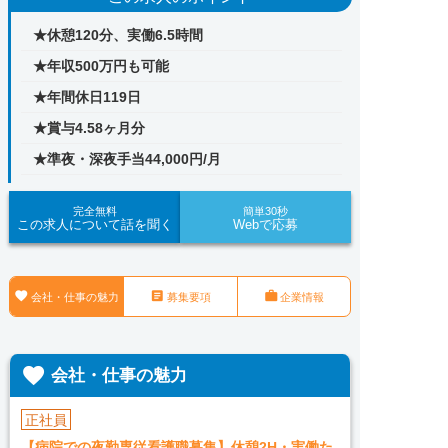
★休憩120分、実働6.5時間
★年収500万円も可能
★年間休日119日
★賞与4.58ヶ月分
★準夜・深夜手当44,000円/月
完全無料
簡単30秒
この求人について話を聞く
Webで応募



会社・仕事の魅力
募集要項
企業情報

会社・仕事の魅力
正社員
【病院での夜勤専従看護職募集】休憩2H・実働た