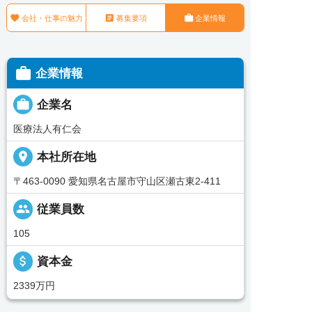



会社・仕事の魅力
募集要項
企業情報

企業情報

企業名
医療法人有仁会
place
本社所在地
〒463-0090 愛知県名古屋市守山区瀬古東2-411
people
従業員数
105
attach_money
資本金
2339万円