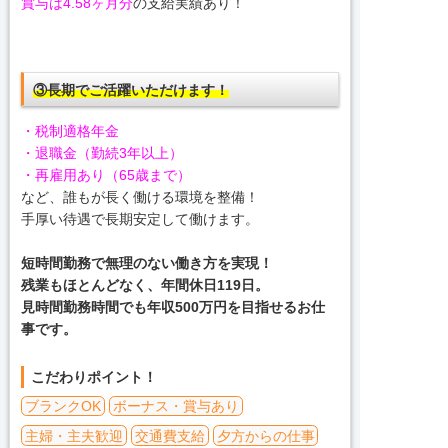
賞与は4.58ヶ月分
の支給実績あり！
③長期でご活躍いただけます！
・税制適格年金
・退職金（勤続3年以上）
・再雇用あり（65歳まで）
など、誰もが長く働ける環境を整備！
手厚い待遇で長期安定して働けます。
短時間勤務で無理のない働き方を実現！
残業もほとんどなく、年間休日119日。
見時間勤務時間でも年収500万円を目指せるお仕
事です。
こだわりポイント！
ブランクOK
ボーナス・賞与あり
主婦・主夫歓迎
交通費支給
夕方からの仕事