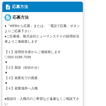
description
応募方法
description
応募方法
●「WEBから応募」または、「電話で応募」ボタン
よりご応募下さい
●ご応募後、株式会社ヒューマンステイの採用担当
者よりご連絡致します
【１】採用担当者からご連絡致します
◇050-3188-7599
▼
【２】面談（顔合わせ）
▼
【３】就業先での面接
▼
【４】就業場所へ入職
●面談日・入職日のご希望など遠慮なくご相談下さ
い