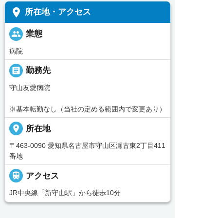
place
所在地・アクセス
people
業態
病院
_pin
勤務先
守山友愛病院
※基本転勤なし（当社の定める範囲内で変更あり）
place
所在地
〒463-0090 愛知県名古屋市守山区瀬古東2丁目411
番地

アクセス
JR中央線「新守山駅」から徒歩10分