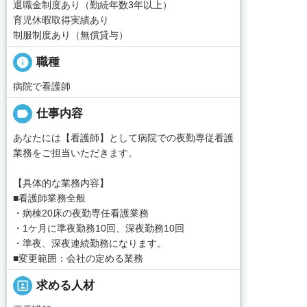
退職金制度あり（勤続年数3年以上）
育児休暇取得実績あり
制服制度あり（無償貸与）
info
職種
病院で看護師
label
仕事内容
あなたには【看護師】として病院での夜勤専従看護
業務をご担当いただきます。
【具体的な業務内容】
■看護師業務全般
・病棟20床の夜勤専任看護業務
・1ケ月に準夜勤務10回、深夜勤務10回
・準夜、深夜連続勤務になります。
■変更範囲：会社の定める業務
portrait
求める人材