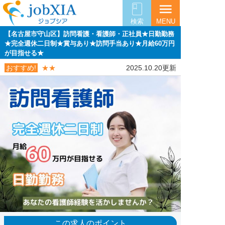
menu
検索
MENU
【名古屋市守山区】訪問看護・看護師・正社員★日勤勤務
★完全週休二日制★賞与あり★訪問手当あり★月給60万円
が目指せる★
おすすめ!
★★
2025.10.20更新
この求人のポイント