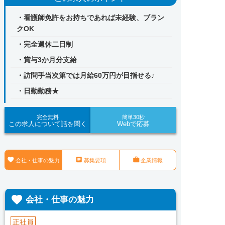
・看護師免許をお持ちであれば未経験、ブラン
クOK
・完全週休二日制
・賞与3か月分支給
・訪問手当次第では月給60万円が目指せる♪
・日勤勤務★
完全無料
簡単30秒
この求人について話を聞く
Webで応募



会社・仕事の魅力
募集要項
企業情報

会社・仕事の魅力
正社員