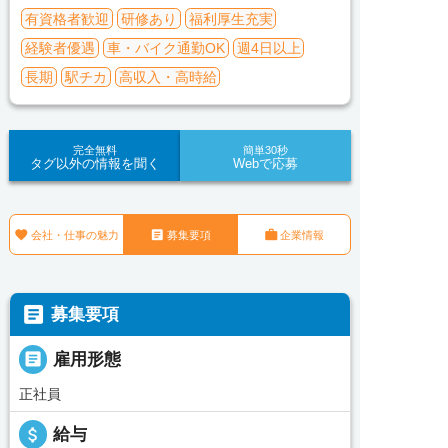
有資格者歓迎
研修あり
福利厚生充実
経験者優遇
車・バイク通勤OK
週4日以上
長期
駅チカ
高収入・高時給
完全無料
簡単30秒
タグ以外の情報を聞く
Webで応募



会社・仕事の魅力
募集要項
企業情報

募集要項

雇用形態
正社員
attach_money
給与