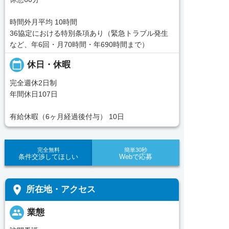
時間外月平均 10時間
36協定における特別条項あり（緊急トラブル発生
など、年6回・月70時間・年690時間まで）
calendar_today
休日・休暇
完全週休2日制
年間休日107日
有給休暇（6ヶ月経過後付与） 10日
完全無料
簡単30秒
条件交渉してほしい
Webで応募
place
所在地・アクセス
people
業態