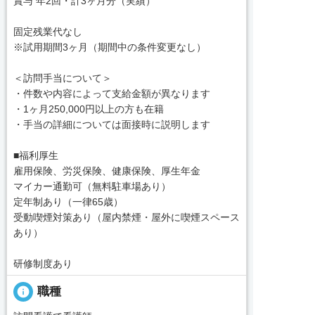
賞与 年2回・計3ヶ月分（実績）
固定残業代なし
※試用期間3ヶ月（期間中の条件変更なし）
＜訪問手当について＞
・件数や内容によって支給金額が異なります
・1ヶ月250,000円以上の方も在籍
・手当の詳細については面接時に説明します
■福利厚生
雇用保険、労災保険、健康保険、厚生年金
マイカー通勤可（無料駐車場あり）
定年制あり（一律65歳）
受動喫煙対策あり（屋内禁煙・屋外に喫煙スペース
あり）
研修制度あり
info
職種