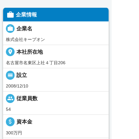

企業情報

企業名
株式会社キープオン
place
本社所在地
名古屋市名東区上社４丁目206
calendar_view_day
設立
2008/12/10
people
従業員数
54
attach_money
資本金
300万円