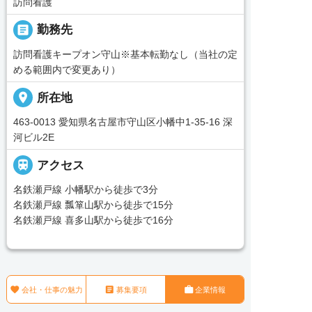
訪問看護
_pin
勤務先
訪問看護キープオン守山※基本転勤なし（当社の定
める範囲内で変更あり）
place
所在地
463-0013 愛知県名古屋市守山区小幡中1-35-16 深
河ビル2E

アクセス
名鉄瀬戸線 小幡駅から徒歩で3分
名鉄瀬戸線 瓢箪山駅から徒歩で15分
名鉄瀬戸線 喜多山駅から徒歩で16分



会社・仕事の魅力
募集要項
企業情報