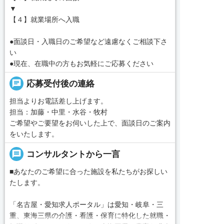
▼
【４】就業場所へ入職
●面談日・入職日のご希望など遠慮なくご相談下さ
い
●現在、在職中の方もお気軽にご応募ください
chat
応募受付後の連絡
担当よりお電話差し上げます。
担当：加藤・中里・水谷・牧村
ご希望やご要望をお伺いした上で、面談日のご案内
をいたします。
message
コンサルタントから一言
■あなたのご希望に合った施設を私たちがお探しい
たします。
「名古屋・愛知求人ポータル」は愛知・岐阜・三
重、東海三県の介護・看護・保育に特化した就職・