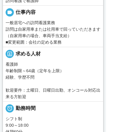
訪問看護で看護師
label
仕事内容
一般居宅への訪問看護業務
訪問は自家用車または社用車で回っていただきます
（自家用車の場合、車両手当支給）
■変更範囲：会社の定める業務
portrait
求める人材
看護師
年齢制限～64歳（定年を上限）
経験、学歴不問
歓迎要件：土曜日、日曜日出勤、オンコール対応出
来る方歓迎

勤務時間
シフト制
9:00～18:00
休憩60分