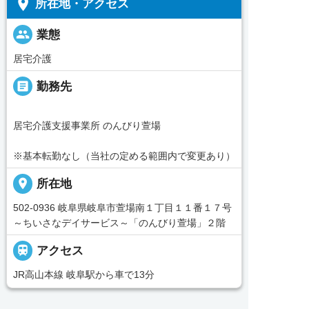
place
所在地・アクセス
people
業態
居宅介護
_pin
勤務先
居宅介護支援事業所 のんびり萱場
※基本転勤なし（当社の定める範囲内で変更あり）
place
所在地
502-0936 岐阜県岐阜市萱場南１丁目１１番１７号
～ちいさなデイサービス～「のんびり萱場」２階

アクセス
JR高山本線 岐阜駅から車で13分