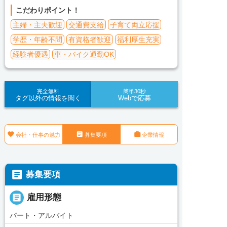
こだわりポイント！
主婦・主夫歓迎
交通費支給
子育て両立応援
学歴・年齢不問
有資格者歓迎
福利厚生充実
経験者優遇
車・バイク通勤OK
完全無料
簡単30秒
タグ以外の情報を聞く
Webで応募



会社・仕事の魅力
募集要項
企業情報

募集要項

雇用形態
パート・アルバイト