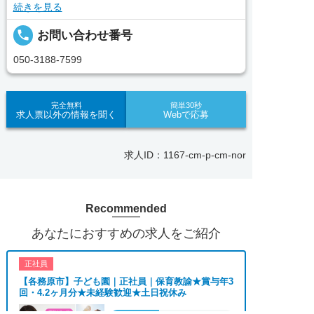
続きを見る
イザー、コンサルタントがあなたのキャリアやご希
望をお聞きし、あなたにぴったりのお仕事をご紹介
local_phone
お問い合わせ番号
します。その後の面談調整や条件交渉まで、すべて
責任をもってサポートいたします。また就業後のサ
050-3188-7599
ポート体制も万全！お悩みやお困りごとがあれば、
当社のスタッフがよろこんでフォローいたします。
見学してみたい！求人情報のここを確認したい！な
完全無料
簡単30秒
求人票以外の情報を聞く
Webで応募
ど、興味本位でも構いませんので、スタッフまでお
気軽にお問い合わせください。
求人ID：1167-cm-p-cm-nor
■「シフト制、完全週休2、土日祝休み、土日休
み、日祝休み、週3以内可、短時間・扶養内、日勤
のみ、夜勤のみ、未経験歓迎、主婦歓迎、主夫歓
Recommended
迎、曜日相談可、土日祝のみ、年休110日～、残業
月10H、保育/託児所、産休・育休あり、副業 Ｗワ
あなたにおすすめの求人をご紹介
ーク可、ブランクOK、ボーナスあり、賞与あり、
昇給あり、正社員登用、資格支援交通費支給、土日
正社員
のみOK、平日のみOK、残業なし、週1週2日から
【各務原市】子ども園｜正社員｜保育教諭★賞与年3
OK、週3日～ OK、週4日以上OK、フリーター歓
回・4.2ヶ月分★未経験歓迎★土日祝休み
迎、パートアルバイト歓迎、急募求人、初心者歓