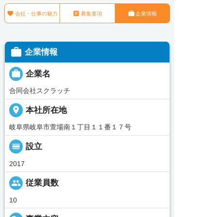



会社・仕事の魅力
募集要項
企業情報

企業情報

企業名
合同会社スクラッチ
place
本社所在地
岐阜県岐阜市萱場南１丁目１１番１７号
calendar_view_day
設立
2017
people
従業員数
10