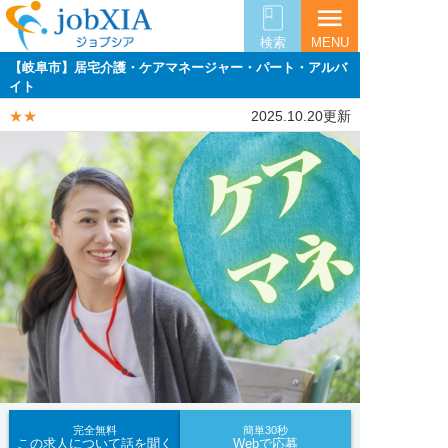
menu
検索
MENU
【岐阜市】居宅介護・ケアマネージャー・パート・アルバ
イト
★★
2025.10.20更新
完全無料
簡単30秒
この求人について話を聞く
Webで応募