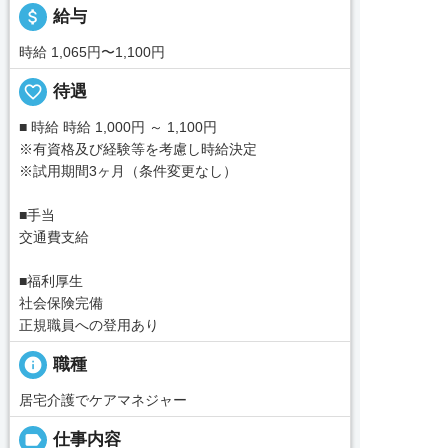
attach_money
給与
時給 1,065円〜1,100円
favorite_border
待遇
■ 時給 時給 1,000円 ～ 1,100円
※有資格及び経験等を考慮し時給決定
※試用期間3ヶ月（条件変更なし）
■手当
交通費支給
■福利厚生
社会保険完備
正規職員への登用あり
info
職種
居宅介護でケアマネジャー
label
仕事内容