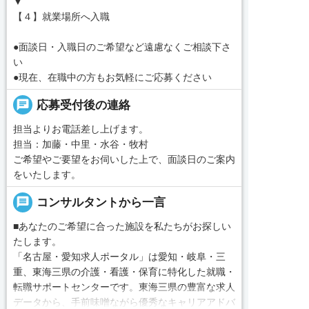
▼
【４】就業場所へ入職
●面談日・入職日のご希望など遠慮なくご相談下さ
い
●現在、在職中の方もお気軽にご応募ください
chat
応募受付後の連絡
担当よりお電話差し上げます。
担当：加藤・中里・水谷・牧村
ご希望やご要望をお伺いした上で、面談日のご案内
をいたします。
message
コンサルタントから一言
■あなたのご希望に合った施設を私たちがお探しい
たします。
「名古屋・愛知求人ポータル」は愛知・岐阜・三
重、東海三県の介護・看護・保育に特化した就職・
転職サポートセンターです。東海三県の豊富な求人
データから、手前味噌ながら優秀なキャリアアドバ