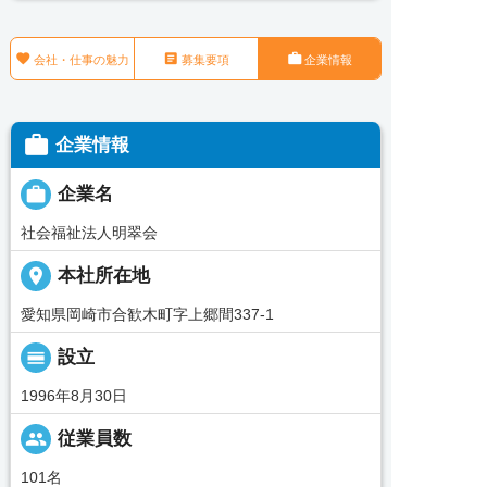



会社・仕事の魅力
募集要項
企業情報

企業情報

企業名
社会福祉法人明翠会
place
本社所在地
愛知県岡崎市合歓木町字上郷間337-1
calendar_view_day
設立
1996年8月30日
people
従業員数
101名