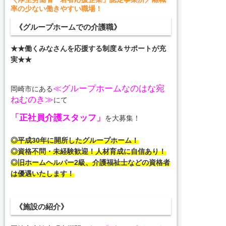
率の少ない働きやすい職場！
《グループホームでの介護職》
★★働くみなさんを応援する制度＆サポートが充
実★★
≪グループホームなのはな宛
岡崎市にある
ねむのき≫
にて
「正社員
介護スタッフ」
を大募集！
◎平成30年に開所したグループホーム！
◎資格不問・未経験歓迎！人材育成に自信あり！
◎旧ホームヘルパー2級、介護福祉士などの資格者
は優遇いたします！
《施設の紹介》