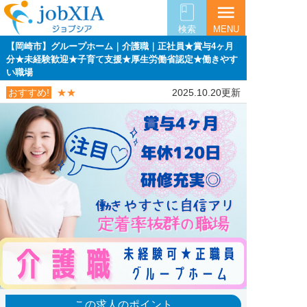
menu
検索
MENU
【岡崎市】グループホーム｜介護職｜正社員★賞与4ヶ月
分★未経験歓迎★子育て支援★厚生労働省認定★働きやす
い職場
おすすめ!
★★
2025.10.20更新
この求人のポイント