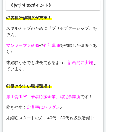
《おすすめポイント》
◎各種研修制度が充実！
スキルアップのために『プリセプターシップ』を
導入。
マンツーマン研修
や
外部講師
を招聘した研修もあ
り♪
未経験からでも成長できるよう、
計画的に実施
し
ています。
◎働きやすい職場環境！
厚生労働省「若者応援企業」認定事業所
です！
働きやすく
定着率はバツグン
♪
未経験スタートの方、40代・50代も多数活躍中！