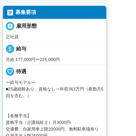

募集要項

雇用形態
正社員
attach_money
給与
月給 177,000円〜225,000円
favorite_border
待遇
ー給与モデルー
■25歳経験あり、資格なし⇒年収363万円（夜勤月5
回を含む。）
【各種手当】
資格手当（介護福祉士）月3000円
交通費：自家用車上限20000円、無料駐車場有り
住居手当上限25000円