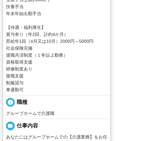
扶養手当
年末年始出勤手当
【待遇・福利厚生】
賞与有り（年2回、計約4か月）
昇給年1回（4月又は10月）2000円～5000円
社会保険完備
退職共済制度（１年以上勤務）
資格取得支援
研修制度あり
復職支援
制服貸与
車通勤可
info
職種
グループホームで介護職
label
仕事内容
あなたにはグループホームでの【介護業務】をお任