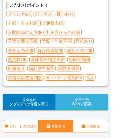
こだわりポイント！
ブランクOK
ボーナス・賞与あり
主婦・主夫歓迎
交通費支給
人間関係に定評あり
夕方からの仕事
子育て両立応援
学歴・年齢不問
昇給あり
昼からの仕事
有資格者歓迎
朝からの仕事
無資格OK
産休育休制度充実
短時間勤務
研修あり
福利厚生充実
経験者優遇
資格取得支援制度
車・バイク通勤OK
長期
完全無料
簡単30秒
タグ以外の情報を聞く
Webで応募



会社・仕事の魅力
募集要項
企業情報