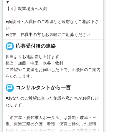
▼
【４】就業場所へ入職
●面談日・入職日のご希望など遠慮なくご相談下さ
い
●現在、在職中の方もお気軽にご応募ください
chat
応募受付後の連絡
担当よりお電話差し上げます。
担当：加藤・中里・水谷・牧村
ご希望やご要望をお伺いした上で、面談日のご案内
をいたします。
message
コンサルタントから一言
■あなたのご希望に合った施設を私たちがお探しい
たします。
「名古屋・愛知求人ポータル」は愛知・岐阜・三
重、東海三県の介護・看護・保育に特化した就職・
転職サポートセンターです。東海三県の豊富な求人