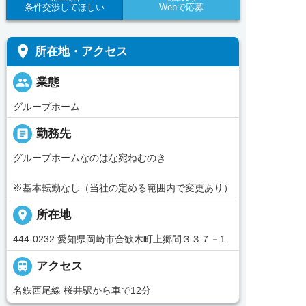
条件交渉してほしい
Webで応募
place
所在地・アクセス
people
業態
グループホーム
_pin
勤務先
グループホームなのはな宛ねむのき
※基本転勤なし（当社の定める範囲内で変更あり）
place
所在地
444-0232 愛知県岡崎市合歓木町上郷間３３７－1

アクセス
名鉄西尾線 桜井駅から車で12分