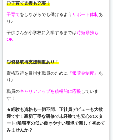
◎子育て支援も充実！
子育て
をしながらでも働けるよう
サポート体制
あ
り♪
子供さんが小学校に入学するまでは
時短勤務も
OK
！
◎資格取得支援制度あり！
資格取得を目指す職員のために
『報奨金制度』
あ
り♪
職員の
キャリアアップを積極的に応援
していま
す！
★経験も資格も一切不問、正社員デビューも大歓
迎です！親切丁寧な研修で未経験でも安心のスタ
ート♪離職率の低い働きやすい環境で新しく初めて
みませんか？