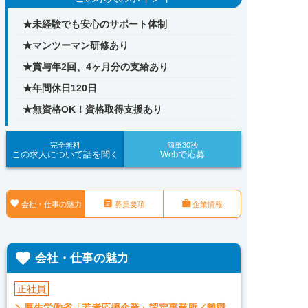
★未経験でも安心のサポート体制
★マンツーマン研修あり
★賞与年2回、4ヶ月分の支給あり
★年間休日120日
★無資格OK！資格取得支援あり
完全無料
簡単30秒
この求人について話を聞く
Webで応募



会社・仕事の魅力
募集要項
企業情報

会社・仕事の魅力
正社員
＼厚生労働省「若者応援企業」認定事業所／離職