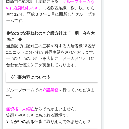
岡崎市合歓木町上郷間にある
「グループホームな
のはな宛ねむのき」
は名鉄西尾線「桜井駅」から
車で12分。平成３０年５月に開所したグループホ
ームです。
◆なのはな苑ねむのき介護方針は「一期一会を大
切に」◆
当施設では認知症の症状を有する入居者様18名が
2ユニットに分かれて共同生活をされております。
一つひとつの出会いを大切に、お一人おひとりに
合わせた個別ケアを実施しております。
《仕事内容について》
グループホームでの
介護業務
を行っていただきま
す。
無資格・未経験
からでもかまいません。
笑顔とやさしさにあふれる職場で、
やりがいのある仕事
に取り組んでみませんか？