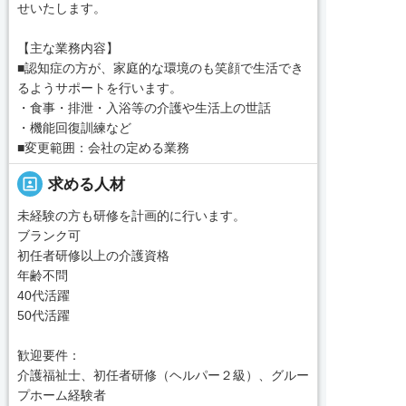
せいたします。
【主な業務内容】
■認知症の方が、家庭的な環境のも笑顔で生活でき
るようサポートを行います。
・食事・排泄・入浴等の介護や生活上の世話
・機能回復訓練など
■変更範囲：会社の定める業務
portrait
求める人材
未経験の方も研修を計画的に行います。
ブランク可
初任者研修以上の介護資格
年齢不問
40代活躍
50代活躍
歓迎要件：
介護福祉士、初任者研修（ヘルパー２級）、グルー
プホーム経験者