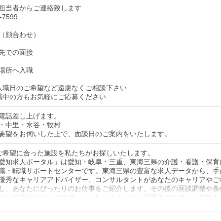
担当者からご連絡致します
-7599
（顔合わせ）
先での面接
場所へ入職
入職日のご希望など遠慮なくご相談下さい
職中の方もお気軽にご応募ください
電話差し上げます。
・中里・水谷・牧村
要望をお伺いした上で、面談日のご案内をいたします。
ご希望に合った施設を私たちがお探しいたします。
愛知求人ポータル」は愛知・岐阜・三重、東海三県の介護・看護・保育
職・転職サポートセンターです。東海三県の豊富な求人データから、手
優秀なキャリアアドバイザー、コンサルタントがあなたのキャリアやご
し、あなたにぴったりのお仕事をご紹介します。その後の面談調整や条
すべて責任をもってサポートいたします。また就業後のサポート体制も
やお困りごとがあれば、当社のスタッフがよろこんでフォローいたしま