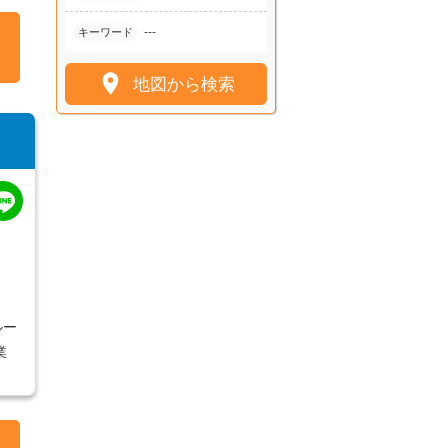
---
キーワード

地図から検索
ルー
業