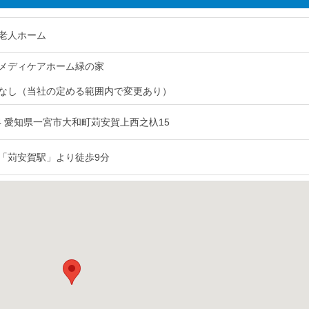
老人ホーム
メディケアホーム緑の家
なし（当社の定める範囲内で変更あり）
934 愛知県一宮市大和町苅安賀上西之杁15
「苅安賀駅」より徒歩9分