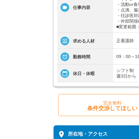
・流動or
仕事内容
・点滴、服
・往診医対
・外部関係
■変更範囲
正看護師
求める人材
09：00～1
勤務時間
シフト制
休日・休暇
週3日から
完全無料
条件交渉してほしい
place
所在地・アクセス