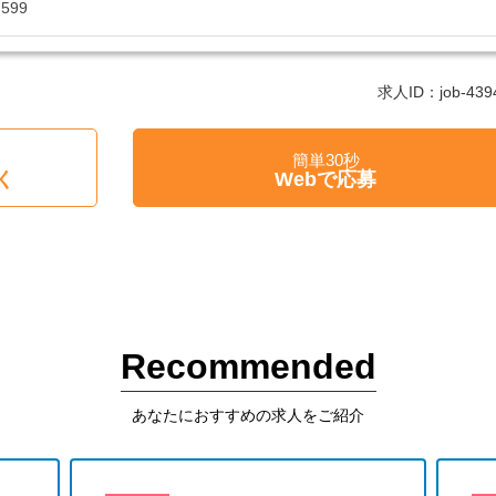
たい！求人情報のここを確認したい！など、興味本位でも構いませんの
7599
フまでお気軽にお問い合わせください。
制、完全週休2、土日祝休み、土日休み、日祝休み、週3以内可、短時間
勤のみ、夜勤のみ、未経験歓迎、主婦歓迎、主夫歓迎、曜日相談可、土
求人ID：job-4394
休110日～、残業月10H、保育/託児所、産休・育休あり、副業 Ｗワーク
クOK、ボーナスあり、賞与あり、昇給あり、正社員登用、資格支援交
日のみOK、平日のみOK、残業なし、週1週2日からOK、週3日～ OK、
簡単30秒
K、フリーター歓迎、パートアルバイト歓迎、急募求人、初心者歓迎、学
く
Webで応募
問、シニア歓迎、経験者歓迎、有資格者歓迎、短時間勤務の方も歓迎、
務、資格取得サポート制度あり、完全週休2、研修あり、新設・オープ
ハローワーク求人、短期、長期、春/夏/冬休み期間、時間や曜日が選べ
み希望対応可、平日のみ勤務、朝からの仕事、昼からの仕事、夕方から
いOK、高収入、高時給、福利厚生充実、交通費支給、寮・社宅あり、
員登用あり、女性が多い職場」
で働きたい方ご相談ください。
護老人ホーム、介護老人保健施設、デイサービス、介護付有料老人ホー
Recommended
護サービス、グループホーム、サービス付き高齢者向け住宅、住宅型有
、ショートステイ、看護小規模多機能型居宅介護、小規模多機能ホーム
センター、放課後等デイサービス、居宅介護支援、ケアハウス、ケアホ
あなたにおすすめの求人をご紹介
リテーションセンター、リハビリ型デイサービス」等の施設の求人も多
すので、お気軽にご相談ください。
歓迎の職場もご相談可能です。