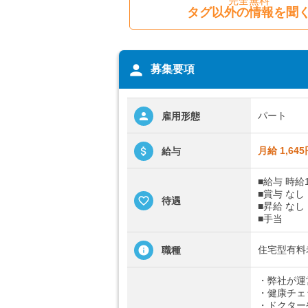
完全無料
タグ以外の情報を聞
person
募集要項
パート
雇用形態
月給 1,645
給与
■給与 時給1
■賞与 なし
待遇
■昇給 なし
■手当
住宅型有料
職種
・弊社が運
・健康チェ
・ドクター