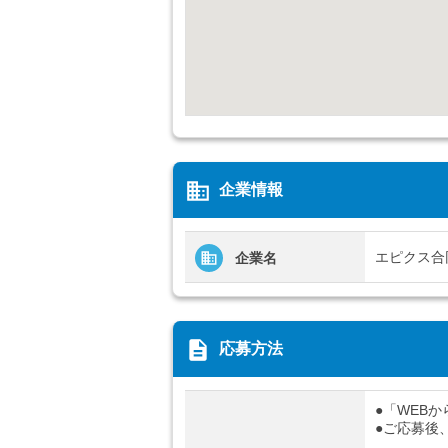
business
企業情報
エピクス合
企業名
description
応募方法
●「WEB
●ご応募後