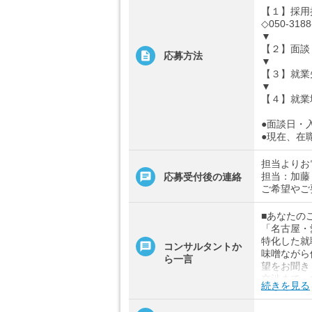
【１】採用
◇050-3188
▼
【２】面談
応募方法
▼
【３】就業
▼
【４】就業
●面談日・
●現在、在
担当よりお
担当：加藤
応募受付後の連絡
ご希望やご
■あなたの
「名古屋・
特化した就
コンサルタントか
味噌ながら
ら一言
望をお聞き
交渉まで、
続きを見る
全！お悩み
す。