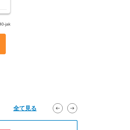
・
日
0-jak
通
週
フ
ニ
の
残
料
、
ー
全て見る
west
east
数