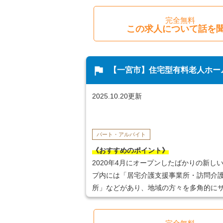
完全無料
この求人について話を
flag
【一宮市】住宅型有料老人ホー
2025.10.20更新
パート・アルバイト
《おすすめのポイント》
2020年4月にオープンしたばかりの新し
プ内には「居宅介護支援事業所・訪問介護
所」などがあり、地域の方々を多角的に