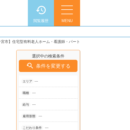
閲覧履歴
MENU
一宮市】住宅型有料老人ホーム・看護師・パート
選択中の検索条件

条件を変更する
---
エリア
---
職種
---
給与
---
雇用形態
---
こだわり条件