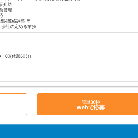
食事介助
薬管理、
応
機関連絡調整 等
：会社の定める業務
8：00(休憩60分)
簡単30秒
Webで応募