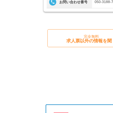
見学してみ
050-3188-
お問い合わせ番号
で、スタッ
■「シフト
扶養内、日
祝のみ、年
可、ブラン
費支給、土
完全無料
4日以上O
求人票以外の情報を聞
歴・年齢不
ルタイム勤
ング求人、
る、平日休
仕事、日払
業なし、社
上記の条件
■「特別養
ム、訪問介
老人ホーム
ケアプラン
ム、リハビ
紹介できま
■未経験者