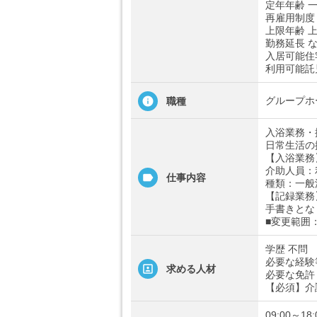
定年年齢 一
再雇用制度
上限年齢 上
勤務延長 
入居可能住
利用可能託
グループホ
職種
入浴業務・
日常生活の
【入浴業務
介助人員：
仕事内容
種類：一般
【記録業務
手書きとな
■変更範囲
学歴 不問
必要な経験
求める人材
必要な免許
【必須】介
09:00～18: