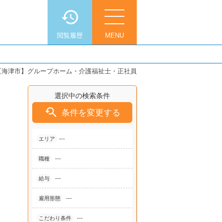
閲覧履歴
MENU
【海津市】グループホーム・介護福祉士・正社員
選択中の検索条件

条件を変更する
---
エリア
---
職種
---
給与
---
雇用形態
---
こだわり条件