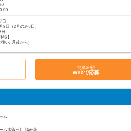
30
0:00
7日
月9日（2月のみ8日）
3日
休暇】
社後6ヶ月後から)
簡単30秒
Webで応募
ーム
ーム木曽三川 福寿苑