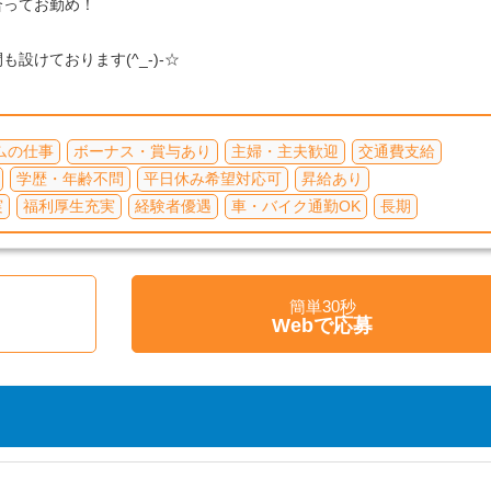
合ってお勤め！
！
設けております(^_-)-☆
ムの仕事
ボーナス・賞与あり
主婦・主夫歓迎
交通費支給
学歴・年齢不問
平日休み希望対応可
昇給あり
実
福利厚生充実
経験者優遇
車・バイク通勤OK
長期
簡単30秒
く
Webで応募