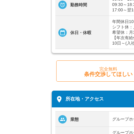
09:30～18:
勤務時間
17:00～翌1
年間休日10
シフト休：
希望休：月
休日・休暇
【年次有給
10日～(入
完全無料
条件交渉してほしい
place
所在地・アクセス
グループホ
業態
グループホ