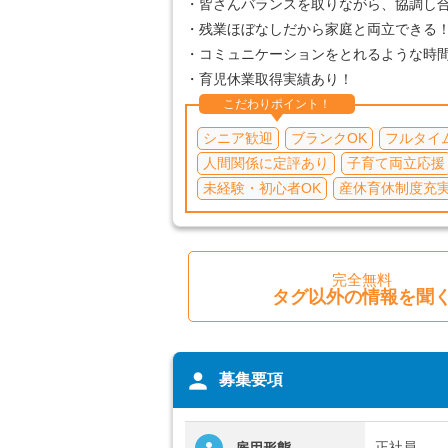
・皆さんバランスを取りながら、協調し
・残業ほぼなしだから家庭と両立できる
・コミュニケーションをとれるような時間も
・育児休業取得実績あり！
こだわりポイント！
シニア歓迎
ブランクOK
フルタイ
人間関係に定評あり
子育て両立応援
未経験・初心者OK
産休育休制度充
完全無料
タグ以外の情報を聞
person
募集要項
正社員