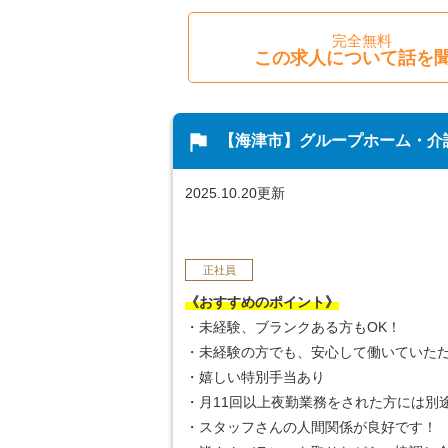
完全無料
この求人について話を
flag
【海津市】グループホーム・介
2025.10.20更新
正社員
《おすすめのポイント》
・未経験、ブランクある方もOK！
・未経験の方でも、安心して働いていた
・嬉しい特別手当あり
・月11回以上夜勤業務をされた方には別
・スタッフさんの人間関係が良好です！