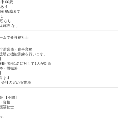
律 60歳
 あり
限 65歳まで
なし
宅 なし
児施設 なし
ームで介護福祉士
排泄業務・食事業務
援助と機能訓練を行います。
】
利用者様1名に対して1人が対応
浴・機械浴
】
ります
：会社の定める業務
等 【不問】
・資格
護福祉士
00