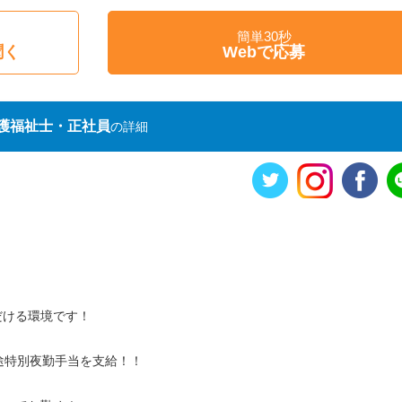
簡単30秒
聞く
Webで応募
護福祉士・正社員
の詳細
だける環境です！
途特別夜勤手当を支給！！