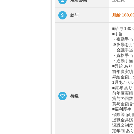
雇用形態
月給 180,0
給与
■給与 180,
■手当
・夜勤手当：
※夜勤を月1
・会議手当：
・資格手当：
・通勤手当：
■昇給 あり
前年度実績
昇給金額ま
1月あたり5
■賞与 あり
前年度実績
待遇
賞与の回数
賞与金額 計
■福利厚生
保険等 雇
退職金共済
退職金制度
定年制 あ