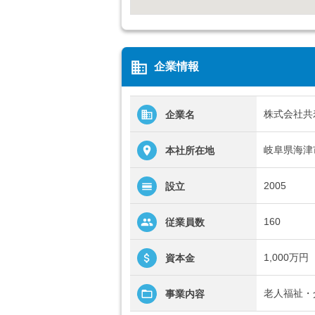
business
企業情報
株式会社共
企業名
岐阜県海津
本社所在地
2005
設立
160
従業員数
1,000万円
資本金
老人福祉・
事業内容