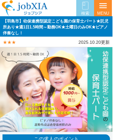
menu
検索
MENU
【羽島市】幼保連携型認定こども園の保育士パート★託児
所あり★週1日1.5時間～勤務OK★土曜日のみOK★ピアノ
伴奏なし！
★★★
2025.10.20更新
この求人のポイント