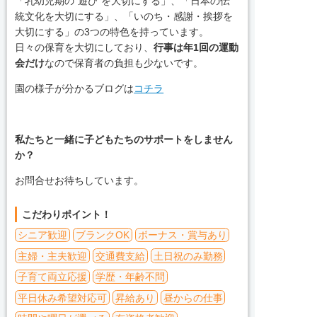
「乳幼児期の“遊び”を大切にする」、「日本の伝
統文化を大切にする」、「いのち・感謝・挨拶を
大切にする」の3つの特色を持っています。
日々の保育を大切にしており、
行事は年1回の運動
会だけ
なので保育者の負担も少ないです。
園の様子が分かるブログは
コチラ
私たちと一緒に子どもたちのサポートをしません
か？
お問合せお待ちしています。
こだわりポイント！
シニア歓迎
ブランクOK
ボーナス・賞与あり
主婦・主夫歓迎
交通費支給
土日祝のみ勤務
子育て両立応援
学歴・年齢不問
平日休み希望対応可
昇給あり
昼からの仕事