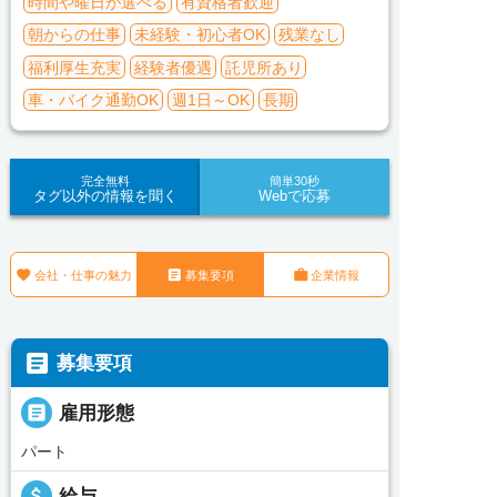
時間や曜日が選べる
有資格者歓迎
朝からの仕事
未経験・初心者OK
残業なし
福利厚生充実
経験者優遇
託児所あり
車・バイク通勤OK
週1日～OK
長期
完全無料
簡単30秒
タグ以外の情報を聞く
Webで応募



会社・仕事の魅力
募集要項
企業情報

募集要項

雇用形態
パート
attach_money
給与