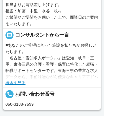
担当よりお電話差し上げます。
担当：加藤・中里・水谷・牧村
ご希望やご要望をお伺いした上で、面談日のご案内
をいたします。
message
コンサルタントから一言
■あなたのご希望に合った施設を私たちがお探しい
たします。
「名古屋・愛知求人ポータル」は愛知・岐阜・三
重、東海三県の介護・看護・保育に特化した就職・
転職サポートセンターです。東海三県の豊富な求人
データから、手前味噌ながら優秀なキャリアアドバ
続きを見る
イザー、コンサルタントがあなたのキャリアやご希
望をお聞きし、あなたにぴったりのお仕事をご紹介
local_phone
お問い合わせ番号
します。その後の面談調整や条件交渉まで、すべて
責任をもってサポートいたします。また就業後のサ
050-3188-7599
ポート体制も万全！お悩みやお困りごとがあれば、
当社のスタッフがよろこんでフォローいたします。
見学してみたい！求人情報のここを確認したい！な
完全無料
簡単30秒
求人票以外の情報を聞く
Webで応募
ど、興味本位でも構いませんので、スタッフまでお
求人へのご応募は