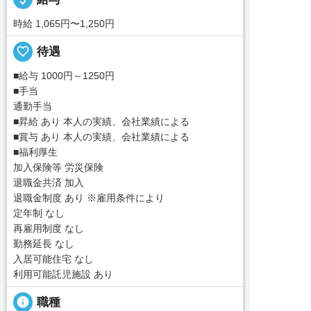
時給 1,065円〜1,250円
favorite_border
待遇
■給与 1000円～1250円
■手当
通勤手当
■昇給 あり 本人の実績、会社業績による
■賞与 あり 本人の実績、会社業績による
■福利厚生
加入保険等 労災保険
退職金共済 加入
退職金制度 あり ※雇用条件により
定年制 なし
再雇用制度 なし
勤務延長 なし
入居可能住宅 なし
利用可能託児施設 あり
info
職種