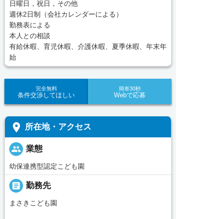
日曜日，祝日，その他
週休2日制（会社カレンダーによる）
勤務表による
本人との相談
有給休暇、育児休暇、介護休暇、夏季休暇、年末年
始
完全無料
簡単30秒
条件交渉してほしい
Webで応募
place
所在地・アクセス
people
業態
幼保連携型認定こども園
_pin
勤務先
まさきこども園