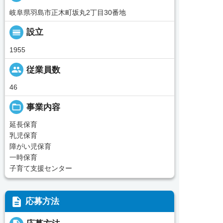
岐阜県羽島市正木町坂丸2丁目30番地
calendar_view_day
設立
1955
people
従業員数
46
folder_open
事業内容
延長保育
乳児保育
障がい児保育
一時保育
子育て支援センター
description
応募方法