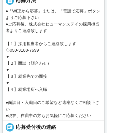
description
応募方法
●「WEBから応募」または、「電話で応募」ボタン
よりご応募下さい
●ご応募後、株式会社ヒューマンステイの採用担当
者よりご連絡致します
【１】採用担当者からご連絡致します
◇050-3188-7599
▼
【２】面談（顔合わせ）
▼
【３】就業先での面接
▼
【４】就業場所へ入職
●面談日・入職日のご希望など遠慮なくご相談下さ
い
●現在、在職中の方もお気軽にご応募ください
chat
応募受付後の連絡