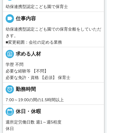
幼保連携型認定こども園で保育士
label
仕事内容
幼保連携型認定こども園での保育全般をしていただ
きす。
■変更範囲：会社の定める業務
portrait
求める人材
学歴 不問
必要な経験等 【不問】
必要な免許・資格 【必須】 保育士

勤務時間
7:00～19:00の間の1.5時間以上
calendar_today
休日・休暇
週所定労働日数 週1～週5程度
休日