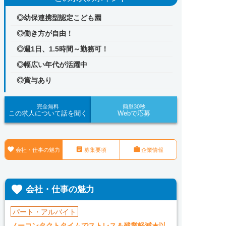
◎幼保連携型認定こども園
◎働き方が自由！
◎週1日、1.5時間～勤務可！
◎幅広い年代が活躍中
◎賞与あり
完全無料
簡単30秒
この求人について話を聞く
Webで応募



会社・仕事の魅力
募集要項
企業情報

会社・仕事の魅力
パート・アルバイト
ノーコンタクトタイムでストレス＆残業軽減★以