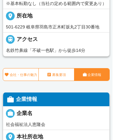
※基本転勤なし（当社の定める範囲内で変更あり）
place
所在地
501-6229 岐阜県羽島市正木町坂丸2丁目30番地

アクセス
名鉄竹鼻線「不破一色駅」から徒歩14分



会社・仕事の魅力
募集要項
企業情報

企業情報

企業名
社会福祉法人恵隆会
place
本社所在地