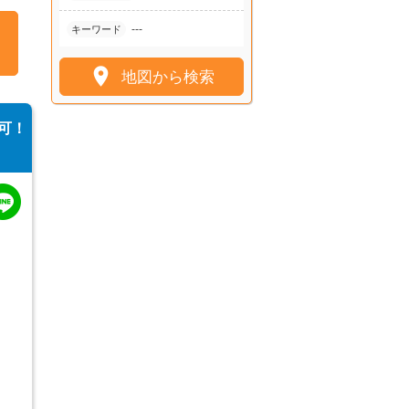
---
キーワード

地図から検索
可！