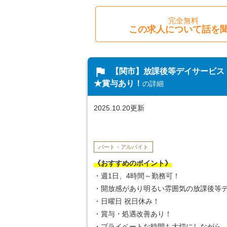
完全無料
この求人について話を
flag
【関市】放課後等デイサービス
★賞与あり！
の詳細
2025.10.20更新
パート・アルバイト
《おすすめのポイント》
・週1日、4時間～勤務可！
・開放感があり明るい雰囲気の放課後等
・日曜日 祝日休み！
・賞与・処遇改善あり！
・プライベートな時間も大切にしながら