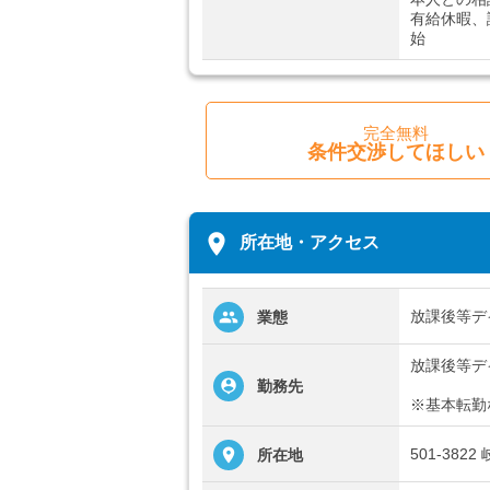
有給休暇、
始
完全無料
条件交渉してほしい
place
所在地・アクセス
放課後等デ
業態
放課後等デ
勤務先
※基本転勤
501-382
所在地