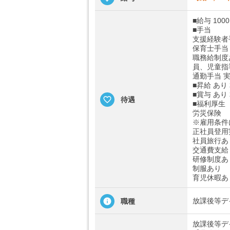
■給与 100
■手当
支援経験者手当
保育士手当 1
職務給制度
員、児童指
通勤手当 実
■昇給 あ
■賞与 あ
待遇
■福利厚生
労災保険
※雇用条件
正社員登用
社員旅行あ
交通費支給
研修制度あ
制服あり
育児休暇あ
放課後等デ
職種
放課後等デ