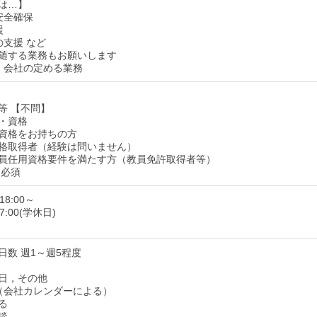
は…】
安全確保
援
の支援 など
随する業務もお願いします
：会社の定める業務
等 【不問】
・資格
資格をお持ちの方
格取得者（経験は問いません）
員任用資格要件を満たす方（教員免許取得者等）
 必須
18:00～
7:00(学休日)
日数 週1～週5程度
日，その他
（会社カレンダーによる）
る
談