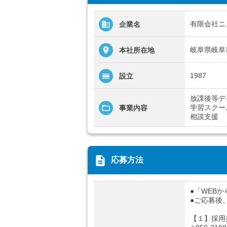
有限会社ニ
企業名
岐阜県岐阜市
本社所在地
1987
設立
放課後等デ
学習スクー
事業内容
相談支援
description
応募方法
●「WEB
●ご応募後
【１】採用