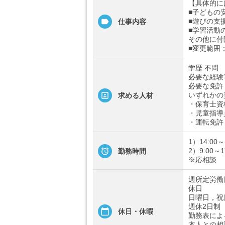
【具体的に
■子どもの
■遊びの支
仕事内容
■学習活動
その他に付
■変更範囲
学歴 不問
必要な経験
必要な免許
いずれかの
求める人材
・保育士資
・児童指導
・運転免許
1）14:00～
2）9:00～1
勤務時間
※応相談
週所定労働
休日
日曜日，祝
週休2日制
休日・休暇
勤務表によ
本人との相