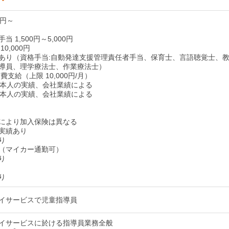
0円～
 1,500円～5,000円
0,000円
あり（資格手当:自動発達支援管理責任者手当、保育士、言語聴覚士、
導員、理学療法士、作業療法士）
費支給（上限 10,000円/月）
り 本人の実績、会社業績による
り 本人の実績、会社業績による
により加入保険は異なる
実績あり
り
（マイカー通勤可）
り
り
イサービスで児童指導員
イサービスに於ける指導員業務全般