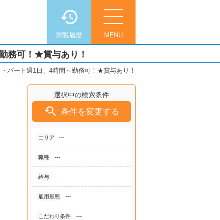
閲覧履歴
MENU
～勤務可！★賞与あり！
・パート週1日、4時間～勤務可！★賞与あり！
選択中の検索条件

条件を変更する
---
エリア
---
職種
---
給与
---
雇用形態
---
こだわり条件