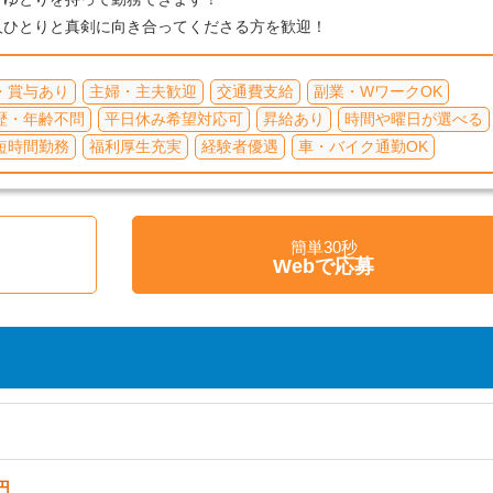
人ひとりと真剣に向き合ってくださる方を歓迎！
・賞与あり
主婦・主夫歓迎
交通費支給
副業・WワークOK
歴・年齢不問
平日休み希望対応可
昇給あり
時間や曜日が選べる
短時間勤務
福利厚生充実
経験者優遇
車・バイク通勤OK
簡単30秒
く
Webで応募
円