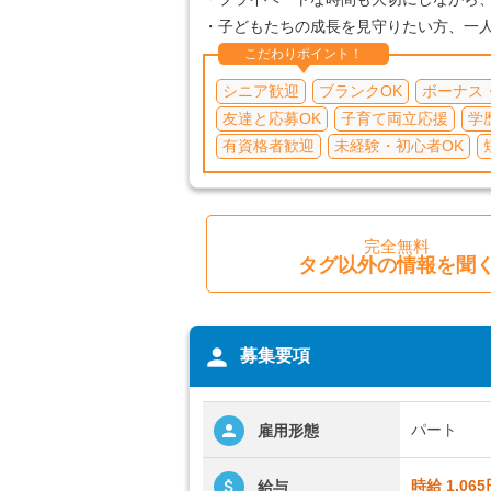
・子どもたちの成長を見守りたい方、一
こだわりポイント！
シニア歓迎
ブランクOK
ボーナス
友達と応募OK
子育て両立応援
学
有資格者歓迎
未経験・初心者OK
完全無料
タグ以外の情報を聞
person
募集要項
パート
雇用形態
時給 1,065
給与