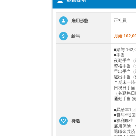
person
正社員
雇用形態
月給 162,0
給与
■給与 162,
■手当
夜勤手当（
資格手当（
早出手当（
遅出手当（
＊期末一時
日祝日手当 
（各勤務日
通勤手当 実
■昇給年1回
■賞与年2回
■福利厚生
待遇
雇用保険，
退職金共済