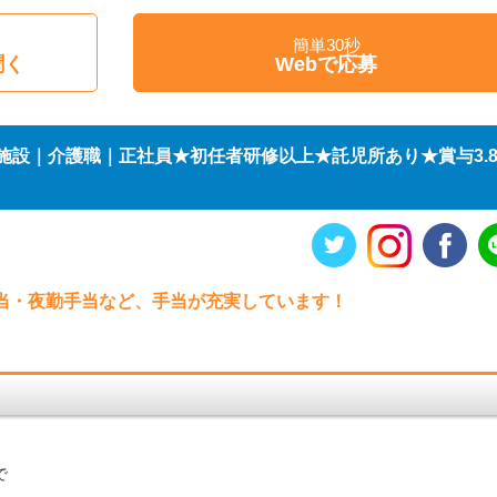
簡単30秒
聞く
Webで応募
施設｜介護職｜正社員★初任者研修以上★託児所あり★賞与3.
当・夜勤手当など、手当が充実しています！
で