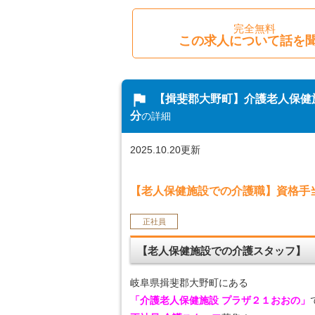
完全無料
この求人について話を
flag
【揖斐郡大野町】介護老人保健
分
の詳細
2025.10.20更新
【老人保健施設での介護職】資格手
正社員
【老人保健施設での介護スタッフ】
岐阜県揖斐郡大野町にある
「介護老人保健施設 プラザ２１おおの」