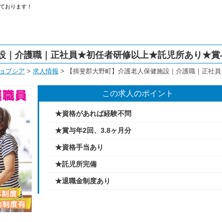
ております！
設｜介護職｜正社員★初任者研修以上★託児所あり★賞与
ョブシア
>
求人情報
>
【揖斐郡大野町】介護老人保健施設｜介護職｜正社員★
この求人のポイント
★資格があれば経験不問
★賞与年2回、3.8ヶ月分
★資格手当あり
★託児所完備
★退職金制度あり