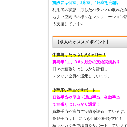
施設には個室、2床室、4床室を完備。
利用者の状態に応じたバランスの取れた
地よい空間での様々なレクリエーション
う支援しています！
【求人のオススメポイント】
①賞与はたっぷり約4ヶ月分！
賞与年2回、3.8
ヶ月分の支給実績あり！
日々の頑張りはしっかり評価し
スタッフ全員へ還元しています。
②手厚い手当でサポート！
日祝手当や早出・遅出手当、夜勤手当
で頑張りはしっかり還元！
資格手当や賞与で実績を評価しています
夜勤手当は1回につき6,5000円を支給！
様々なカタチで職員をサポートしていま