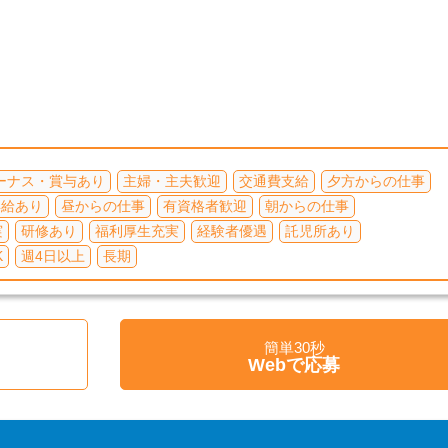
ーナス・賞与あり
主婦・主夫歓迎
交通費支給
夕方からの仕事
昇給あり
昼からの仕事
有資格者歓迎
朝からの仕事
実
研修あり
福利厚生充実
経験者優遇
託児所あり
K
週4日以上
長期
簡単30秒
く
Webで応募