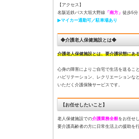
【アクセス】
名阪近鉄バス大垣大野線
「南方」
徒歩5分
▶マイカー通勤可／駐車場あり
◆介護老人保健施設とは◆
介護老人保健施設とは、要介護状態にあ
心身の障害によりご自宅で生活を送るこ
ハビリテーション、レクリエーションな
いただく介護保険サービスです。
【お任せしたいこと】
老人保健施設での
介護業務全般
をお任せ
要介護高齢者の方に日常生活上の援助を