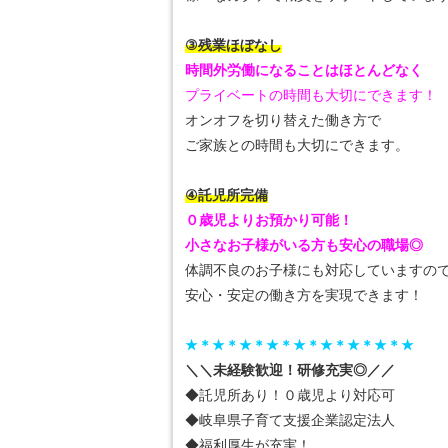
③残業ほぼなし
時間外労働になることはほとんどなく
プライベートの時間も大切にできます！
オンオフを切り替えた働き方で
ご家族との時間も大切にできます。
④託児所完備
０歳児よりお預かり可能！
小さなお子様がいる方も安心の職場◎
体調不良のお子様にも対応していますの
安心・安定の働き方を実現できます！
★＊★＊★＊★＊★＊★＊★＊★＊★
＼＼未経験歓迎！研修充実◎／／
◆託児所あり！０歳児より対応可
◆岐阜県子育て支援企業認定法人
◆福利厚生が充実！