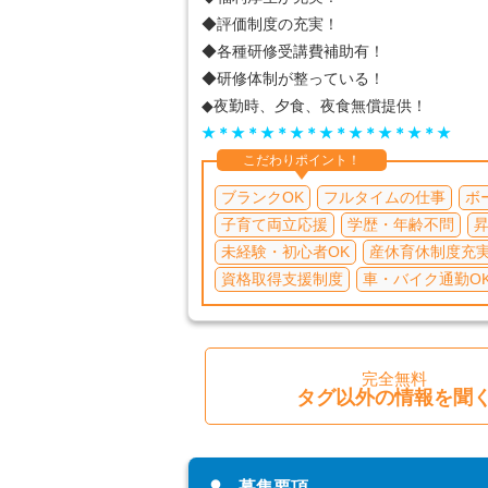
◆評価制度の充実！
◆各種研修受講費補助有！
◆研修体制が整っている！
◆夜勤時、夕食、夜食無償提供！
★＊★＊★＊★＊★＊★＊★＊★＊★
こだわりポイント！
ブランクOK
フルタイムの仕事
ボ
子育て両立応援
学歴・年齢不問
未経験・初心者OK
産休育休制度充
資格取得支援制度
車・バイク通勤O
完全無料
タグ以外の情報を聞
募集要項