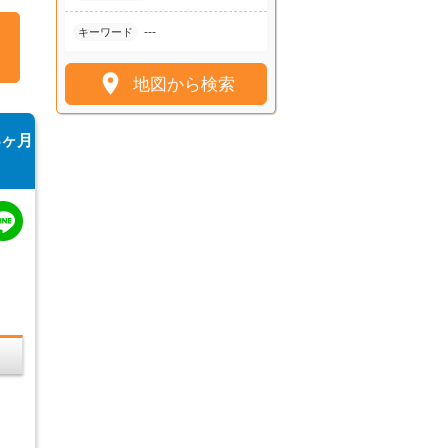
---
キーワード

地図から検索
8ヶ月