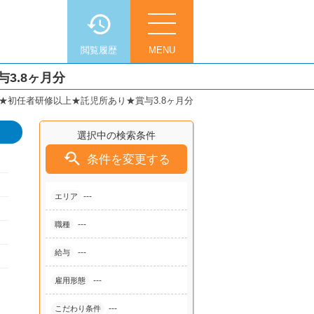
閲覧履歴
MENU
3.8ヶ月分
初任者研修以上★託児所あり★賞与3.8ヶ月分
選択中の検索条件

条件を変更する
---
エリア
---
職種
---
給与
---
雇用形態
---
こだわり条件