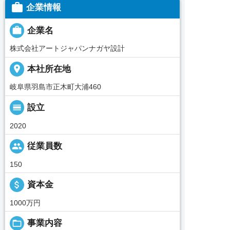

企業情報

企業名
株式会社アートジャパンナガヤ設計
place
本社所在地
岐阜県羽島市正木町大浦460
calendar_view_day
設立
2020
people
従業員数
150
attach_money
資本金
1000万円
folder_open
事業内容