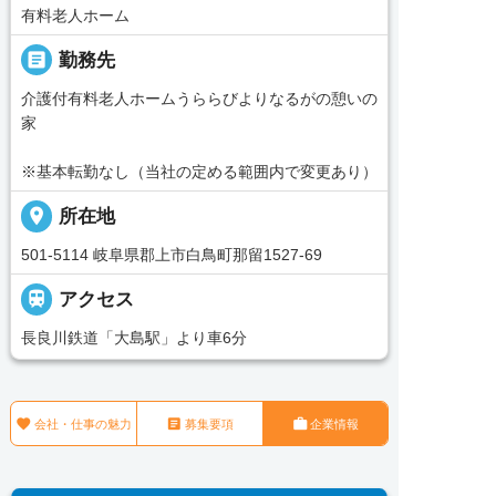
有料老人ホーム
_pin
勤務先
介護付有料老人ホームうららびよりなるがの憩いの
家
※基本転勤なし（当社の定める範囲内で変更あり）
place
所在地
501-5114 岐阜県郡上市白鳥町那留1527-69

アクセス
長良川鉄道「大島駅」より車6分



会社・仕事の魅力
募集要項
企業情報