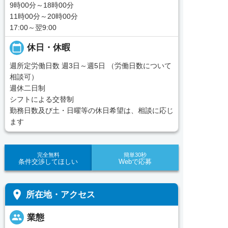
9時00分～18時00分
11時00分～20時00分
17:00～翌9:00
calendar_today
休日・休暇
週所定労働日数 週3日～週5日 （労働日数について
相談可）
週休二日制
シフトによる交替制
勤務日数及び土・日曜等の休日希望は、相談に応じ
ます
完全無料
簡単30秒
条件交渉してほしい
Webで応募
place
所在地・アクセス
people
業態