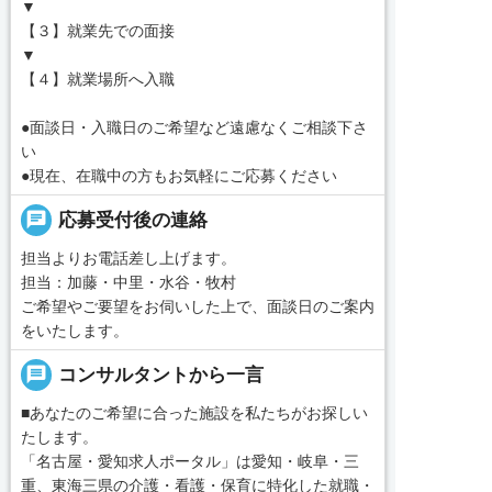
▼
【３】就業先での面接
▼
【４】就業場所へ入職
●面談日・入職日のご希望など遠慮なくご相談下さ
い
●現在、在職中の方もお気軽にご応募ください
chat
応募受付後の連絡
担当よりお電話差し上げます。
担当：加藤・中里・水谷・牧村
ご希望やご要望をお伺いした上で、面談日のご案内
をいたします。
message
コンサルタントから一言
■あなたのご希望に合った施設を私たちがお探しい
たします。
「名古屋・愛知求人ポータル」は愛知・岐阜・三
重、東海三県の介護・看護・保育に特化した就職・