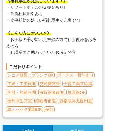
《福利厚生が充実しています！》
・リゾートホテルの支援金あり♪
・飲食社員割引あり
・食事補助の嬉しい福利厚生が充実 (^^♪
《こんな方にオススメ》
・お子様の手が離れた主婦の方で社会復帰をお考
えの方
・介護業界に携わりたいとお考えの方
こだわりポイント！
シニア歓迎
ブランクOK
ボーナス・賞与あり
主婦・主夫歓迎
交通費支給
子育て両立応援
学歴・年齢不問
有資格者歓迎
無資格OK
福利厚生充実
経験者優遇
資格取得支援制度
車・バイク通勤OK
長期
完全無料
簡単30秒