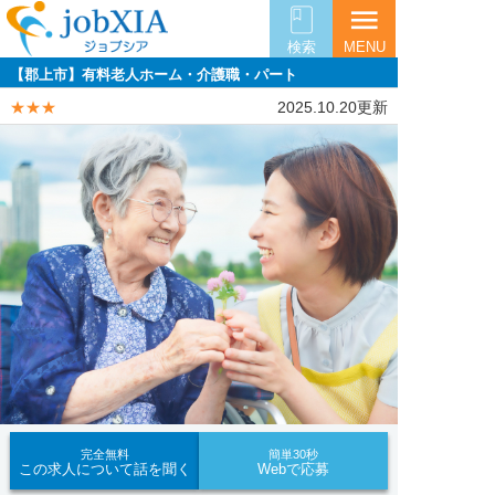
menu
検索
MENU
【郡上市】有料老人ホーム・介護職・パート
★★★
2025.10.20更新
完全無料
簡単30秒
この求人について話を聞く
Webで応募