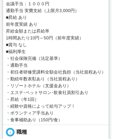
会議手当：１０００円
通勤手当 実費支給（上限月3,000円）
■昇給 あり
前年度実績 あり
昇給金額または昇給率
1時間あたり10円～50円（前年度実績）
■賞与 なし
■福利厚生
・社会保険完備（法定基準）
・通勤手当
・初任者研修受講料全額会社負担（当社規程あり）
・勤続年数表彰あり（当社規程あり）
・リゾートホテル（支援金あり）
・エステ･ペットサロン･飲食社員割引あり
・昇給（年1回）
・経験や資格によって給与アップ！
・ボランティア手当あり
・食事補助あり（150円/食）
info
職種