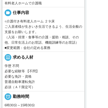
有料老人ホームで介護職
label
仕事内容
○介護付き有料老人ホーム ２９床
ご入居者様が生きいき生活できるよう、生活全般の
支援をお願いします。
（入浴・排泄・食事等の介護・援助・相談、その
他、日常生活上のお世話、機能訓練等のお世話）
■変更範囲：会社の定める業務
portrait
求める人材
学歴 不問
必要な経験等 【不問】
必要な免許・資格
普通自動車運転免許
必須（ＡＴ限定可）

勤務時間
6時30分～15時30分