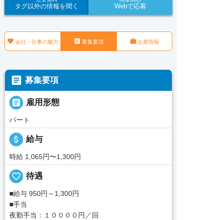
タグ以外の情報を聞く
Webで応募



会社・仕事の魅力
募集要項
企業情報

募集要項

雇用形態
パート
attach_money
給与
時給 1,065円〜1,300円
favorite_border
待遇
■給与 950円～1,300円
■手当
夜勤手当：１００００円／回