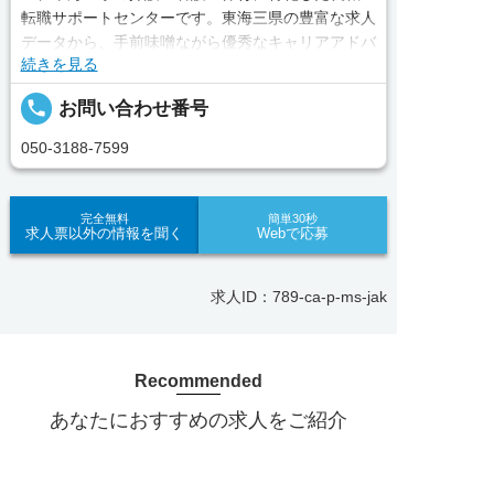
転職サポートセンターです。東海三県の豊富な求人
データから、手前味噌ながら優秀なキャリアアドバ
続きを見る
イザー、コンサルタントがあなたのキャリアやご希
望をお聞きし、あなたにぴったりのお仕事をご紹介
local_phone
お問い合わせ番号
します。その後の面談調整や条件交渉まで、すべて
責任をもってサポートいたします。また就業後のサ
050-3188-7599
ポート体制も万全！お悩みやお困りごとがあれば、
当社のスタッフがよろこんでフォローいたします。
見学してみたい！求人情報のここを確認したい！な
完全無料
簡単30秒
求人票以外の情報を聞く
Webで応募
ど、興味本位でも構いませんので、スタッフまでお
気軽にお問い合わせください。
求人ID：789-ca-p-ms-jak
■「シフト制、完全週休2、土日祝休み、土日休
み、日祝休み、週3以内可、短時間・扶養内、日勤
のみ、夜勤のみ、未経験歓迎、主婦歓迎、主夫歓
Recommended
迎、曜日相談可、土日祝のみ、年休110日～、残業
月10H、保育/託児所、産休・育休あり、副業 Ｗワ
あなたにおすすめの求人をご紹介
ーク可、ブランクOK、ボーナスあり、賞与あり、
昇給あり、正社員登用、資格支援交通費支給、土日
正社員
のみOK、平日のみOK、残業なし、週1週2日から
求人へのご応募は