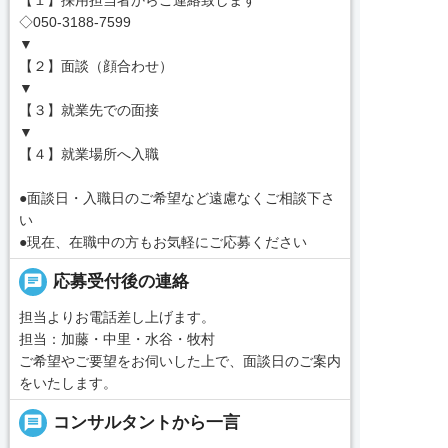
◇050-3188-7599
▼
【２】面談（顔合わせ）
▼
【３】就業先での面接
▼
【４】就業場所へ入職
●面談日・入職日のご希望など遠慮なくご相談下さ
い
●現在、在職中の方もお気軽にご応募ください
chat
応募受付後の連絡
担当よりお電話差し上げます。
担当：加藤・中里・水谷・牧村
ご希望やご要望をお伺いした上で、面談日のご案内
をいたします。
message
コンサルタントから一言