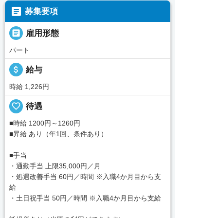

募集要項

雇用形態
パート
attach_money
給与
時給 1,226円
favorite_border
待遇
■時給 1200円～1260円
■昇給 あり（年1回、条件あり）
■手当
・通勤手当 上限35,000円／月
・処遇改善手当 60円／時間 ※入職4か月目から支
給
・土日祝手当 50円／時間 ※入職4か月目から支給