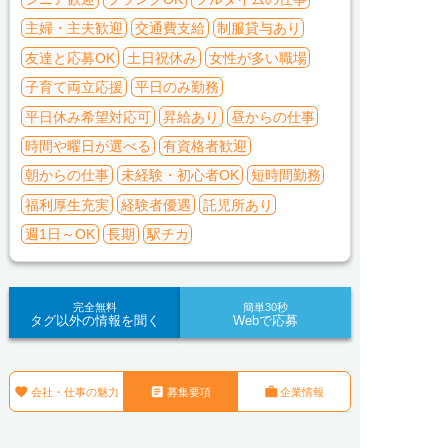
主婦・主夫歓迎
交通費支給
制服貸与あり
友達と応募OK
土日祝休み
女性が多い職場
子育て両立応援
平日のみ勤務
平日休み希望対応可
昇給あり
昼からの仕事
時間や曜日が選べる
有資格者歓迎
朝からの仕事
未経験・初心者OK
短時間勤務
福利厚生充実
経験者優遇
託児所あり
週1日～OK
長期
駅チカ
完全無料
簡単30秒
タグ以外の情報を聞く
Webで応募



会社・仕事の魅力
募集要項
企業情報