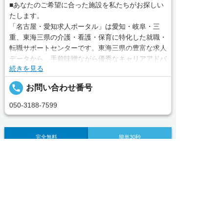
■あなたのご希望に合った施設を私たちがお探しい
たします。
「名古屋・愛知求人ポータル」は愛知・岐阜・三
重、東海三県の介護・看護・保育に特化した就職・
転職サポートセンターです。東海三県の豊富な求人
データから、手前味噌ながら優秀なキャリアアドバ
続きを見る
イザー、コンサルタントがあなたのキャリアやご希
望をお聞きし、あなたにぴったりのお仕事をご紹介
local_phone
お問い合わせ番号
します。その後の面談調整や条件交渉まで、すべて
責任をもってサポートいたします。また就業後のサ
050-3188-7599
ポート体制も万全！お悩みやお困りごとがあれば、
当社のスタッフがよろこんでフォローいたします。
見学してみたい！求人情報のここを確認したい！な
完全無料
簡単30秒
求人票以外の情報を聞く
Webで応募
ど、興味本位でも構いませんので、スタッフまでお
気軽にお問い合わせください。
求人へのご応募は
お電話またはWEBから
求人ID：0005-et-np-ho-grp
■「シフト制、完全週休2、土日祝休み、土日休


WEBで応募
電話で応募
み、日祝休み、週3以内可、短時間・扶養内、日勤
のみ、夜勤のみ、未経験歓迎、主婦歓迎、主夫歓
Recommended
迎、曜日相談可、土日祝のみ、年休110日～、残業