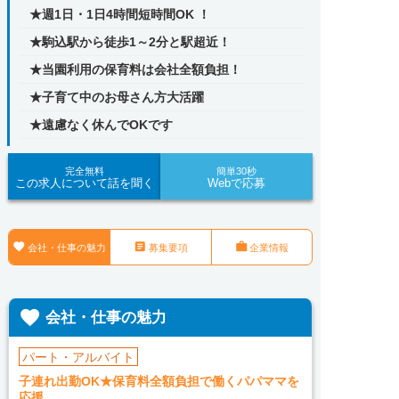
★週1日・1日4時間短時間OK ！
★駒込駅から徒歩1～2分と駅超近！
★当園利用の保育料は会社全額負担！
★子育て中のお母さん方大活躍
★遠慮なく休んでOKです
完全無料
簡単30秒
この求人について話を聞く
Webで応募



会社・仕事の魅力
募集要項
企業情報

会社・仕事の魅力
パート・アルバイト
子連れ出勤OK★保育料全額負担で働くパパママを
応援