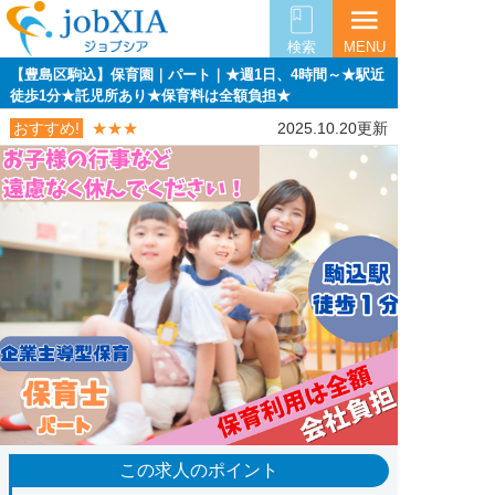
menu
検索
MENU
【豊島区駒込】保育園｜パート｜★週1日、4時間～★駅近
徒歩1分★託児所あり★保育料は全額負担★
おすすめ!
★★★
2025.10.20更新
この求人のポイント