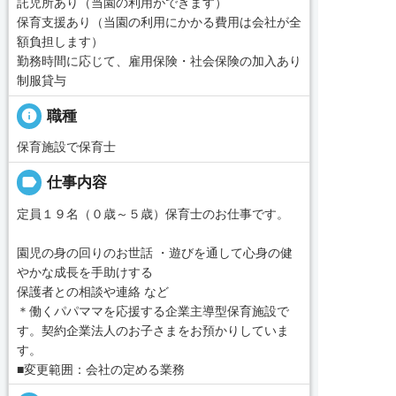
託児所あり（当園の利用ができます）
保育支援あり（当園の利用にかかる費用は会社が全
額負担します）
勤務時間に応じて、雇用保険・社会保険の加入あり
制服貸与
info
職種
保育施設で保育士
label
仕事内容
定員１９名（０歳～５歳）保育士のお仕事です。
園児の身の回りのお世話 ・遊びを通して心身の健
やかな成長を手助けする
保護者との相談や連絡 など
＊働くパパママを応援する企業主導型保育施設で
す。契約企業法人のお子さまをお預かりしていま
す。
■変更範囲：会社の定める業務