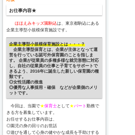
お仕事内容★
ほほえみキッズ園駒込
は、東京都駒込にある
企業主導型小規模保育施設です。
企業主導型小規模保育施設とは・・・？
企業主導型保育とは、
企業が主体となって運
営を行っている認可外保育園
のことを指しま
す。 企業が従業員の多種多様な就労形態に対応
し、自社の従業員の仕事と子育てをサポートで
きるよう、2016年に誕生した新しい保育園の種
類です。
◎女性活躍の推進
◎優秀な人事採用・確保 などが企業側のメリ
ットです。
今回は、当園で
★
保育士
として
★
パート
勤務で
きる方を募集しています。
お任せするお仕事内容は、
◎園児の身の回りのお世話
◎遊びを通して心身の健やかな成長を手助けする