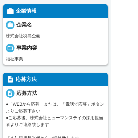

企業情報

企業名
株式会社羽島企画
folder_open
事業内容
福祉事業
description
応募方法
description
応募方法
●「WEBから応募」または、「電話で応募」ボタン
よりご応募下さい
●ご応募後、株式会社ヒューマンステイの採用担当
者よりご連絡致します
【１】採用担当者からご連絡致します