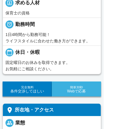
portrait
求める人材
保育士の資格

勤務時間
1日4時間から勤務可能！
ライフスタイルに合わせた働き方ができます。
calendar_today
休日・休暇
固定曜日のお休みを取得できます。
お気軽にご相談ください。
完全無料
簡単30秒
条件交渉してほしい
Webで応募
place
所在地・アクセス
people
業態