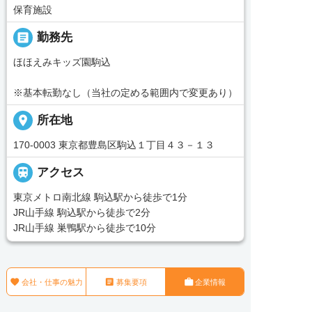
保育施設
_pin
勤務先
ほほえみキッズ園駒込
※基本転勤なし（当社の定める範囲内で変更あり）
place
所在地
170-0003 東京都豊島区駒込１丁目４３－１３

アクセス
東京メトロ南北線 駒込駅から徒歩で1分
JR山手線 駒込駅から徒歩で2分
JR山手線 巣鴨駅から徒歩で10分



会社・仕事の魅力
募集要項
企業情報