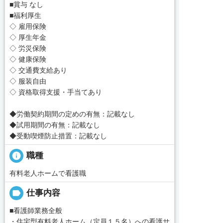
■賞与 なし
■福利厚生
◇ 雇用保険
◇ 厚生年金
◇ 労災保険
◇ 健康保険
◇ 交通費支給あり
◇ 服装自由
◇ 資格取得支援・手当てあり
◆労働契約期間の定めの有無：記載なし
◆試用期間の有無：記載なし
◆受動喫煙防止措置：記載なし
info
職種
有料老人ホームで看護職
label
仕事内容
■看護師業務全般
・住宅型有料老人ホーム（定員１５名）への看護サ