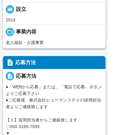
calendar_view_day
設立
2014
folder_open
事業内容
老人福祉・介護事業
description
応募方法
description
応募方法
●「WEBから応募」または、「電話で応募」ボタン
よりご応募下さい
●ご応募後、株式会社ヒューマンステイの採用担当
者よりご連絡致します
【１】採用担当者からご連絡致します
◇050-3188-7599
▼