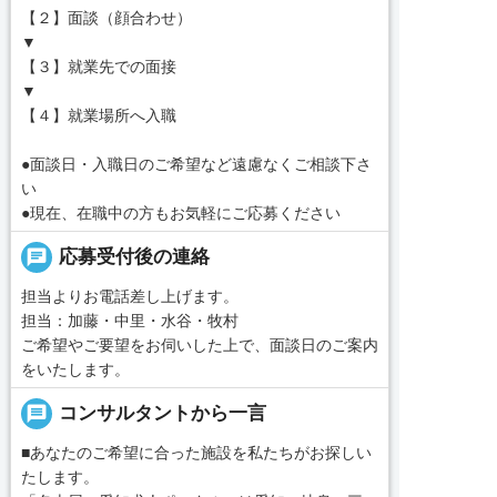
【２】面談（顔合わせ）
▼
【３】就業先での面接
▼
【４】就業場所へ入職
●面談日・入職日のご希望など遠慮なくご相談下さ
い
●現在、在職中の方もお気軽にご応募ください
chat
応募受付後の連絡
担当よりお電話差し上げます。
担当：加藤・中里・水谷・牧村
ご希望やご要望をお伺いした上で、面談日のご案内
をいたします。
message
コンサルタントから一言
■あなたのご希望に合った施設を私たちがお探しい
たします。