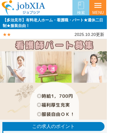
menu
検索
MENU
【多治見市】有料老人ホーム・看護職・パート★週休二日
制★服装自由！
★★
2025.10.20更新
この求人のポイント