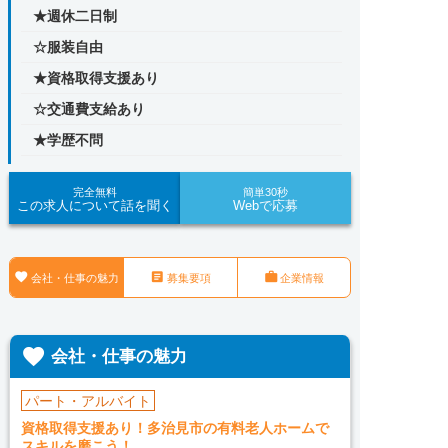
★週休二日制
☆服装自由
★資格取得支援あり
☆交通費支給あり
★学歴不問
完全無料
簡単30秒
この求人について話を聞く
Webで応募



会社・仕事の魅力
募集要項
企業情報

会社・仕事の魅力
パート・アルバイト
資格取得支援あり！多治見市の有料老人ホームで
スキルを磨こう！