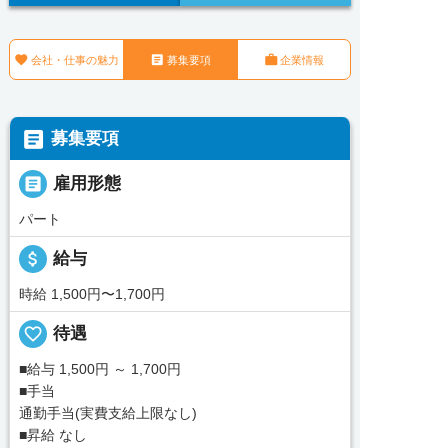



会社・仕事の魅力
募集要項
企業情報

募集要項

雇用形態
パート
attach_money
給与
時給 1,500円〜1,700円
favorite_border
待遇
■給与 1,500円 ～ 1,700円
■手当
通勤手当(実費支給上限なし)
■昇給 なし