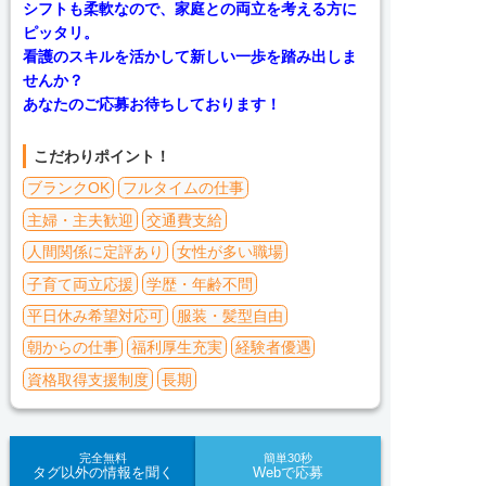
シフトも柔軟なので、家庭との両立を考える方に
ピッタリ。
看護のスキルを活かして新しい一歩を踏み出しま
せんか？
あなたのご応募お待ちしております！
こだわりポイント！
ブランクOK
フルタイムの仕事
主婦・主夫歓迎
交通費支給
人間関係に定評あり
女性が多い職場
子育て両立応援
学歴・年齢不問
平日休み希望対応可
服装・髪型自由
朝からの仕事
福利厚生充実
経験者優遇
資格取得支援制度
長期
完全無料
簡単30秒
タグ以外の情報を聞く
Webで応募