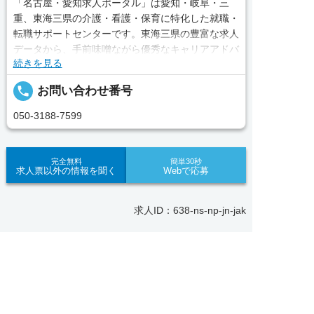
「名古屋・愛知求人ポータル」は愛知・岐阜・三
重、東海三県の介護・看護・保育に特化した就職・
転職サポートセンターです。東海三県の豊富な求人
データから、手前味噌ながら優秀なキャリアアドバ
続きを見る
イザー、コンサルタントがあなたのキャリアやご希
望をお聞きし、あなたにぴったりのお仕事をご紹介
local_phone
お問い合わせ番号
します。その後の面談調整や条件交渉まで、すべて
責任をもってサポートいたします。また就業後のサ
050-3188-7599
ポート体制も万全！お悩みやお困りごとがあれば、
当社のスタッフがよろこんでフォローいたします。
見学してみたい！求人情報のここを確認したい！な
完全無料
簡単30秒
求人票以外の情報を聞く
Webで応募
ど、興味本位でも構いませんので、スタッフまでお
気軽にお問い合わせください。
求人ID：638-ns-np-jn-jak
■「シフト制、完全週休2、土日祝休み、土日休
み、日祝休み、週3以内可、短時間・扶養内、日勤
のみ、夜勤のみ、未経験歓迎、主婦歓迎、主夫歓
求人へのご応募は
Recommended
迎、曜日相談可、土日祝のみ、年休110日～、残業
お電話またはWEBから
月10H、保育/託児所、産休・育休あり、副業 Ｗワ
あなたにおすすめの求人をご紹介


WEBで応募
電話で応募
ーク可、ブランクOK、ボーナスあり、賞与あり、
昇給あり、正社員登用、資格支援交通費支給、土日