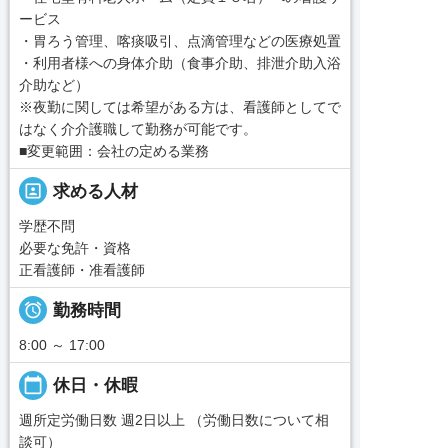
ービス
・胃ろう管理、喀痰吸引、点滴管理などの医療処置
・利用者様への身体介助（食事介助、排泄介助入浴
介助など）
※夜勤に関しては希望がある方は、看護師としてで
はなく介介護職して勤務が可能です。
■変更範囲：会社の定める業務
portrait
求める人材
学歴不問
必要な免許・資格
正看護師・准看護師

勤務時間
8:00 ～ 17:00
calendar_today
休日・休暇
週所定労働日数 週2日以上 （労働日数について相
談可）