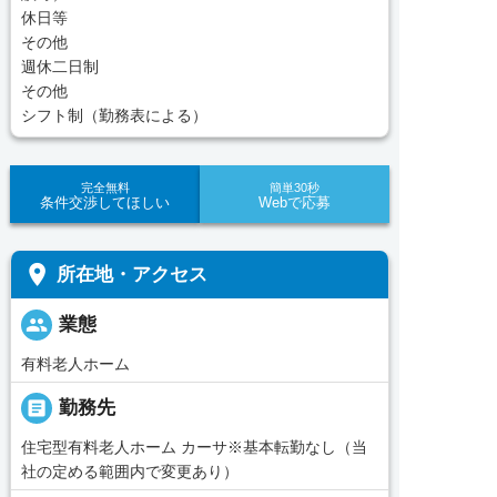
休日等
その他
週休二日制
その他
シフト制（勤務表による）
完全無料
簡単30秒
条件交渉してほしい
Webで応募
place
所在地・アクセス
people
業態
有料老人ホーム
_pin
勤務先
住宅型有料老人ホーム カーサ※基本転勤なし（当
社の定める範囲内で変更あり）