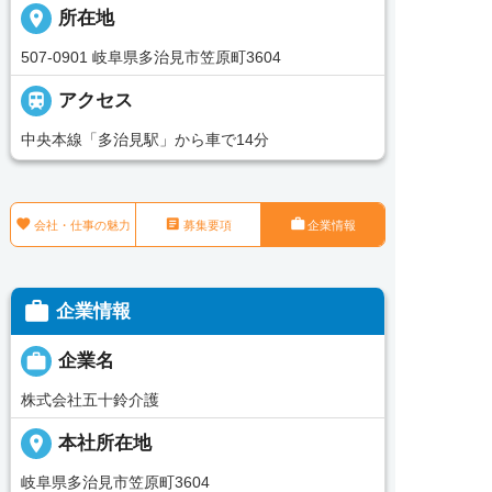
place
所在地
507-0901 岐阜県多治見市笠原町3604

アクセス
中央本線「多治見駅」から車で14分



会社・仕事の魅力
募集要項
企業情報

企業情報

企業名
株式会社五十鈴介護
place
本社所在地
岐阜県多治見市笠原町3604