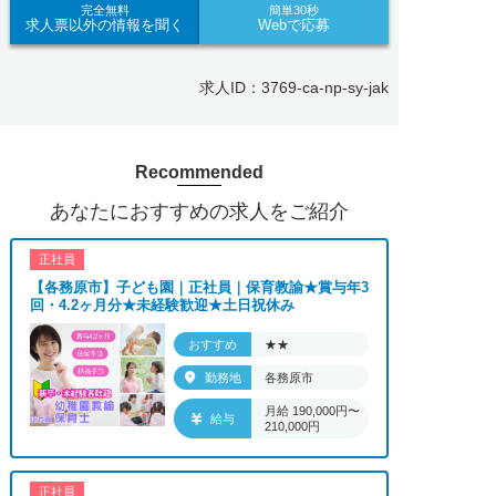
完全無料
簡単30秒
求人票以外の情報を聞く
Webで応募
求人ID：3769-ca-np-sy-jak
Recommended
あなたにおすすめの求人をご紹介
正社員
【各務原市】子ども園｜正社員｜保育教諭★賞与年3
回・4.2ヶ月分★未経験歓迎★土日祝休み
おすすめ
★★
勤務地
各務原市
月給 190,000円〜
給与
210,000円
正社員