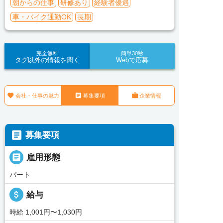
朝からの仕事
研修あり
経験者優遇
車・バイク通勤OK
長期
完全無料
簡単30秒
タグ以外の情報を聞く
Webで応募



会社・仕事の魅力
募集要項
企業情報

募集要項

雇用形態
パート
attach_money
給与
時給 1,001円〜1,030円