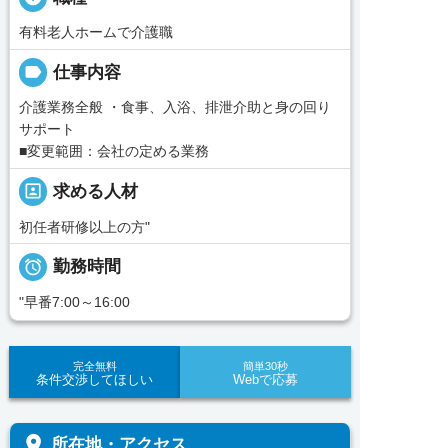
有料老人ホームで介護職
label
仕事内容
介護業務全般 ・食事、入浴、排泄介助と身の回り
サポート
■変更範囲：会社の定める業務
portrait
求める人材
初任者研修以上の方"

勤務時間
"早番7:00～16:00
完全無料
簡単30秒
条件交渉してほしい
Webで応募
place
所在地・アクセス