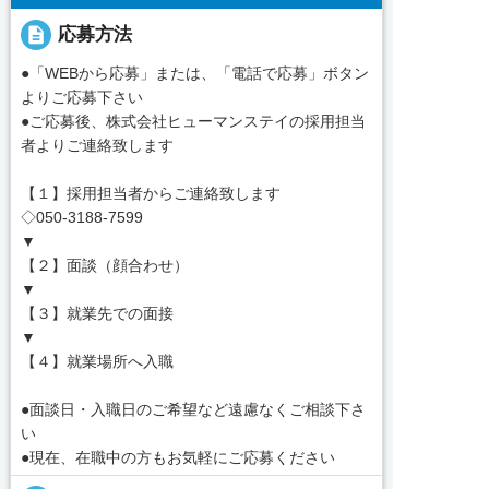
description
応募方法
●「WEBから応募」または、「電話で応募」ボタン
よりご応募下さい
●ご応募後、株式会社ヒューマンステイの採用担当
者よりご連絡致します
【１】採用担当者からご連絡致します
◇050-3188-7599
▼
【２】面談（顔合わせ）
▼
【３】就業先での面接
▼
【４】就業場所へ入職
●面談日・入職日のご希望など遠慮なくご相談下さ
い
●現在、在職中の方もお気軽にご応募ください