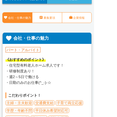



会社・仕事の魅力
募集要項
企業情報

会社・仕事の魅力
パート・アルバイト
《おすすめのポイント》
・住宅型有料老人ホーム求人です！
・研修制度あり！
・週2～5日で働ける
・日勤のみのお仕事(^_-)-☆
こだわりポイント！
主婦・主夫歓迎
交通費支給
子育て両立応援
学歴・年齢不問
平日休み希望対応可