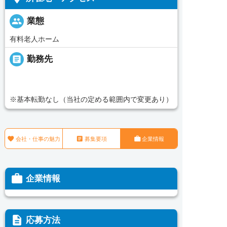
people
業態
有料老人ホーム
_pin
勤務先
※基本転勤なし（当社の定める範囲内で変更あり）



会社・仕事の魅力
募集要項
企業情報

企業情報
description
応募方法