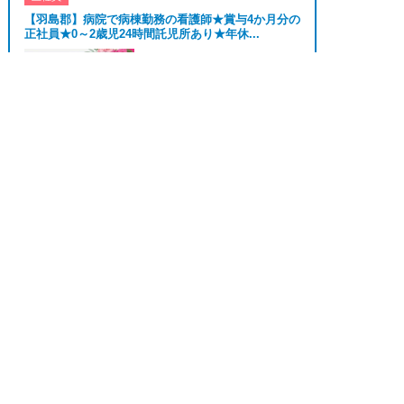
【羽島郡】病院で病棟勤務の看護師★賞与4か月分の
正社員★0～2歳児24時間託児所あり★年休...
おすすめ
★★★
求人へのご応募は
勤務地
羽島郡
お電話またはWEBから
月給 231,000円〜


WEBで応募
電話で応募
給与
262,000円
正社員
【名古屋市北区】病院｜介護職｜正社員｜★賞与4か
月★日勤のみ★託児所あり★
おすすめ
★★★
勤務地
名古屋市
給与
月給 175,470円
search
おすすめ求人をもっと見る