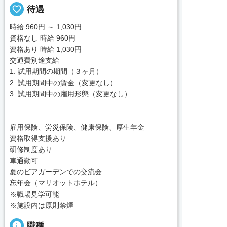
favorite_border
待遇
時給 960円 ～ 1,030円
資格なし 時給 960円
資格あり 時給 1,030円
交通費別途支給
1. 試用期間の期間（３ヶ月）
2. 試用期間中の賃金（変更なし）
3. 試用期間中の雇用形態（変更なし）
雇用保険、労災保険、健康保険、厚生年金
資格取得支援あり
研修制度あり
車通勤可
夏のビアガーデンでの交流会
忘年会（マリオットホテル）
※職場見学可能
※施設内は原則禁煙
info
職種