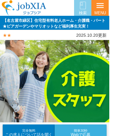
menu
検索
MENU
【名古屋市緑区】住宅型有料老人ホーム・介護職・パート
★ビアガーデンやマリオットなど福利厚生充実！
★★
2025.10.20更新
完全無料
簡単30秒
この求人について話を聞く
Webで応募