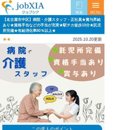
menu
検索
MENU
【名古屋市中区】病院・介護スタッフ・正社員★賞与昇給
あり★資格手当などの手当が充実★駅チカ徒歩10分★託児
所完備★有給消化率80％以上★
★★
2025.10.20更新
この求人のポイント