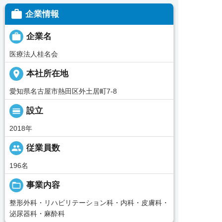

企業情報

企業名
医療法人桂名会
place
本社所在地
愛知県名古屋市熱田区外土居町7-8
calendar_view_day
設立
2018年
people
従業員数
196名
folder_open
事業内容
整形外科・リハビリテーション科・内科・皮膚科・
泌尿器科・麻酔科