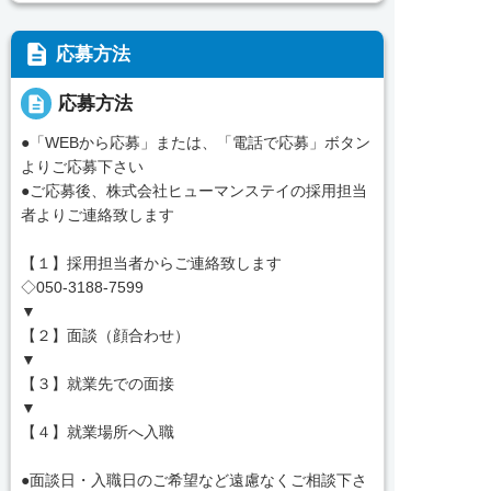
description
応募方法
description
応募方法
●「WEBから応募」または、「電話で応募」ボタン
よりご応募下さい
●ご応募後、株式会社ヒューマンステイの採用担当
者よりご連絡致します
【１】採用担当者からご連絡致します
◇050-3188-7599
▼
【２】面談（顔合わせ）
▼
【３】就業先での面接
▼
【４】就業場所へ入職
●面談日・入職日のご希望など遠慮なくご相談下さ