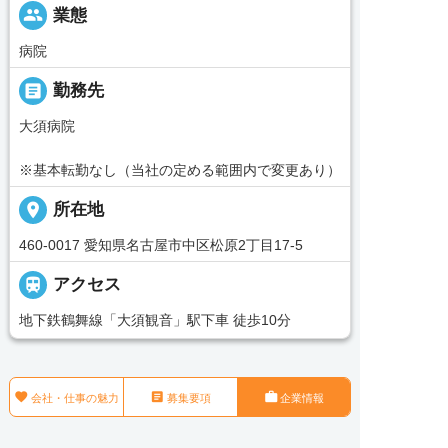
people
業態
病院
_pin
勤務先
大須病院
※基本転勤なし（当社の定める範囲内で変更あり）
place
所在地
460-0017 愛知県名古屋市中区松原2丁目17-5

アクセス
地下鉄鶴舞線「大須観音」駅下車 徒歩10分



会社・仕事の魅力
募集要項
企業情報