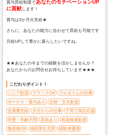
あなたのモチベーションUP
賞与昇給制度で
に貢献
します！
賞与は3か月分支給★
さらに、あなたの能力に合わせて昇給も可能です
月給UPして豊かに暮らしたいですね。
★★あなたの今までの経験を活かしませんか？
あなたからのお問合せお待ちしています★★★
こだわりポイント！
シニア歓迎
ブランクOK
フルタイムの仕事
ボーナス・賞与あり
主婦・主夫歓迎
交通費支給
夕方からの仕事
子育て両立応援
学歴・年齢不問
昇給あり
有資格者歓迎
無資格OK
福利厚生充実
経験者優遇