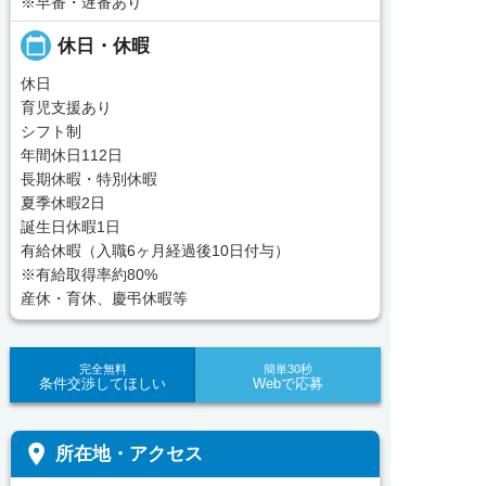
※早番・遅番あり
calendar_today
休日・休暇
休日
育児支援あり
シフト制
年間休日112日
長期休暇・特別休暇
夏季休暇2日
誕生日休暇1日
有給休暇（入職6ヶ月経過後10日付与）
※有給取得率約80%
産休・育休、慶弔休暇等
完全無料
簡単30秒
条件交渉してほしい
Webで応募
place
所在地・アクセス