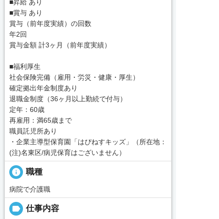
■昇給 あり
■賞与 あり
賞与（前年度実績）の回数
年2回
賞与金額 計3ヶ月（前年度実績）
■福利厚生
社会保険完備（雇用・労災・健康・厚生）
確定拠出年金制度あり
退職金制度（36ヶ月以上勤続で付与）
定年：60歳
再雇用：満65歳まで
職員託児所あり
・企業主導型保育園「はぴねすキッズ」（所在地：
(注)名東区/病児保育はございません）
info
職種
病院で介護職
label
仕事内容