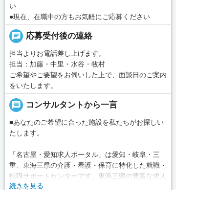
い
●現在、在職中の方もお気軽にご応募ください
chat
応募受付後の連絡
担当よりお電話差し上げます。
担当：加藤・中里・水谷・牧村
ご希望やご要望をお伺いした上で、面談日のご案内
をいたします。
message
コンサルタントから一言
■あなたのご希望に合った施設を私たちがお探しい
たします。
「名古屋・愛知求人ポータル」は愛知・岐阜・三
重、東海三県の介護・看護・保育に特化した就職・
転職サポートセンターです。東海三県の豊富な求人
続きを見る
データから、手前味噌ながら優秀なキャリアアドバ
イザー、コンサルタントがあなたのキャリアやご希
local_phone
お問い合わせ番号
望をお聞きし、あなたにぴったりのお仕事をご紹介
求人へのご応募は
お電話またはWEBから
します。その後の面談調整や条件交渉まで、すべて