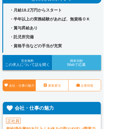
・月給18.2万円からスタート
・半年以上の実務経験があれば、無資格ＯＫ
・賞与昇給あり
・託児所完備
・資格手当などの手当が充実
完全無料
簡単30秒
この求人について話を聞く
Webで応募



会社・仕事の魅力
募集要項
企業情報

会社・仕事の魅力
正社員
有給消化率80％以上！お休みの取りやすい環境で