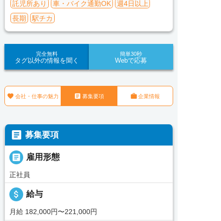
託児所あり
車・バイク通勤OK
週4日以上
長期
駅チカ
完全無料
簡単30秒
タグ以外の情報を聞く
Webで応募



会社・仕事の魅力
募集要項
企業情報

募集要項

雇用形態
正社員
attach_money
給与
月給 182,000円〜221,000円