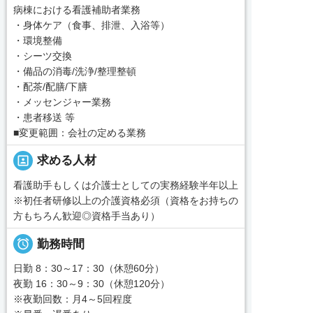
病棟における看護補助者業務
・身体ケア（食事、排泄、入浴等）
・環境整備
・シーツ交換
・備品の消毒/洗浄/整理整頓
・配茶/配膳/下膳
・メッセンジャー業務
・患者移送 等
■変更範囲：会社の定める業務
portrait
求める人材
看護助手もしくは介護士としての実務経験半年以上
※初任者研修以上の介護資格必須（資格をお持ちの
方もちろん歓迎◎資格手当あり）

勤務時間
日勤 8：30～17：30（休憩60分）
夜勤 16：30～9：30（休憩120分）
※夜勤回数：月4～5回程度