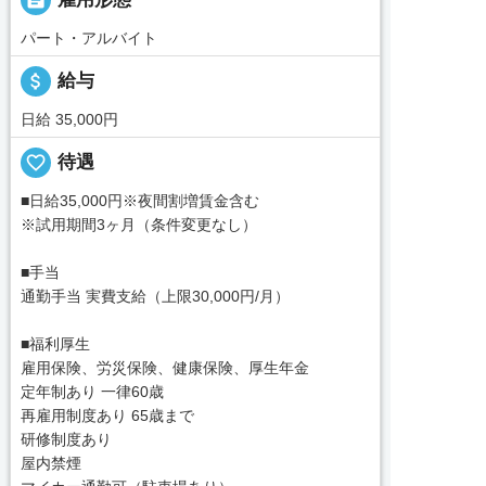
パート・アルバイト
attach_money
給与
日給 35,000円
favorite_border
待遇
■日給35,000円※夜間割増賃金含む
※試用期間3ヶ月（条件変更なし）
■手当
通勤手当 実費支給（上限30,000円/月）
■福利厚生
雇用保険、労災保険、健康保険、厚生年金
定年制あり 一律60歳
再雇用制度あり 65歳まで
研修制度あり
屋内禁煙