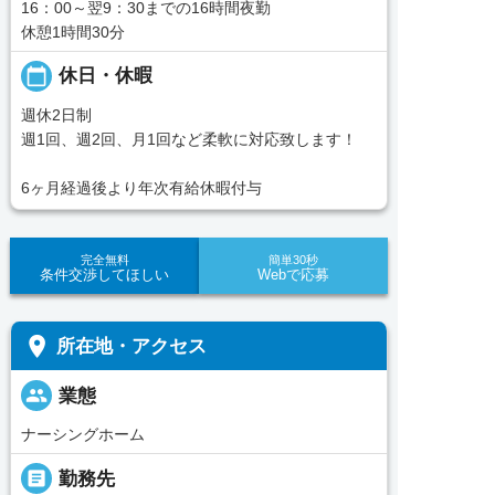
16：00～翌9：30までの16時間夜勤
休憩1時間30分
calendar_today
休日・休暇
週休2日制
週1回、週2回、月1回など柔軟に対応致します！
6ヶ月経過後より年次有給休暇付与
完全無料
簡単30秒
条件交渉してほしい
Webで応募
place
所在地・アクセス
people
業態
ナーシングホーム
_pin
勤務先