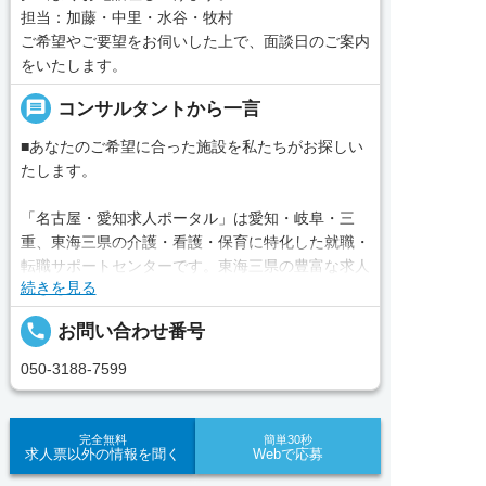
担当：加藤・中里・水谷・牧村
ご希望やご要望をお伺いした上で、面談日のご案内
をいたします。
message
コンサルタントから一言
■あなたのご希望に合った施設を私たちがお探しい
たします。
「名古屋・愛知求人ポータル」は愛知・岐阜・三
重、東海三県の介護・看護・保育に特化した就職・
転職サポートセンターです。東海三県の豊富な求人
続きを見る
データから、手前味噌ながら優秀なキャリアアドバ
イザー、コンサルタントがあなたのキャリアやご希
local_phone
お問い合わせ番号
望をお聞きし、あなたにぴったりのお仕事をご紹介
します。その後の面談調整や条件交渉まで、すべて
050-3188-7599
責任をもってサポートいたします。また就業後のサ
ポート体制も万全！お悩みやお困りごとがあれば、
当社のスタッフがよろこんでフォローいたします。
完全無料
簡単30秒
求人票以外の情報を聞く
Webで応募
見学してみたい！求人情報のここを確認したい！な