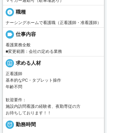
マイカー通勤可（駐車場あり）
info
職種
ナーシングホームで看護職（正看護師・准看護師）
label
仕事内容
看護業務全般
■変更範囲：会社の定める業務
portrait
求める人材
正看護師
基本的なPC・タブレット操作
年齢不問
歓迎要件：
施設内訪問看護の経験者、夜勤専従の方
お待ちしております！！

勤務時間