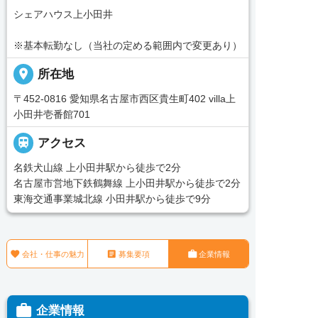
シェアハウス上小田井
※基本転勤なし（当社の定める範囲内で変更あり）
place
所在地
〒452-0816 愛知県名古屋市西区貴生町402 villa上
小田井壱番館701

アクセス
名鉄犬山線 上小田井駅から徒歩で2分
名古屋市営地下鉄鶴舞線 上小田井駅から徒歩で2分
東海交通事業城北線 小田井駅から徒歩で9分



会社・仕事の魅力
募集要項
企業情報

企業情報