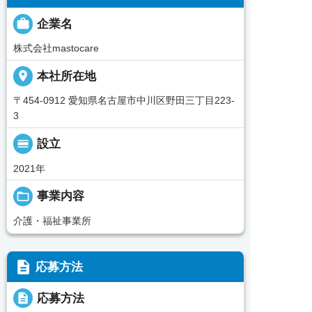

企業名
株式会社mastocare
place
本社所在地
〒454‐0912 愛知県名古屋市中川区野田三丁目223‐
3
calendar_view_day
設立
2021年
folder_open
事業内容
介護・福祉事業所
description
応募方法
description
応募方法