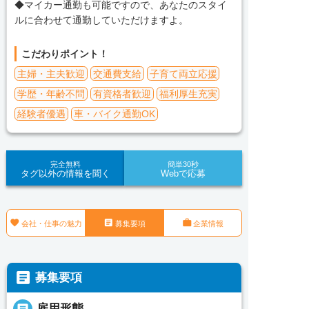
◆マイカー通勤も可能ですので、あなたのスタイ
ルに合わせて通勤していただけますよ。
こだわりポイント！
主婦・主夫歓迎
交通費支給
子育て両立応援
学歴・年齢不問
有資格者歓迎
福利厚生充実
経験者優遇
車・バイク通勤OK
完全無料
簡単30秒
タグ以外の情報を聞く
Webで応募



会社・仕事の魅力
募集要項
企業情報

募集要項

雇用形態