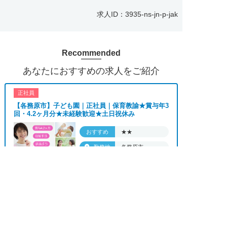
ど、興味本位でも構いませんので、スタッフまでお
求人ID：3935-ns-jn-p-jak
気軽にお問い合わせください。
Recommended
■「シフト制、完全週休2、土日祝休み、土日休
あなたにおすすめの求人をご紹介
み、日祝休み、週3以内可、短時間・扶養内、日勤
のみ、夜勤のみ、未経験歓迎、主婦歓迎、主夫歓
正社員
迎、曜日相談可、土日祝のみ、年休110日～、残業
【各務原市】子ども園｜正社員｜保育教諭★賞与年3
月10H、保育/託児所、産休・育休あり、副業 Ｗワ
回・4.2ヶ月分★未経験歓迎★土日祝休み
ーク可、ブランクOK、ボーナスあり、賞与あり、
昇給あり、正社員登用、資格支援交通費支給、土日
おすすめ
★★
のみOK、平日のみOK、残業なし、週1週2日から
勤務地
各務原市
OK、週3日～ OK、週4日以上OK、フリーター歓
月給 190,000円〜
迎、パートアルバイト歓迎、急募求人、初心者歓
給与
求人へのご応募は
210,000円
お電話またはWEBから
迎、学歴・年齢不問、シニア歓迎、経験者歓迎、有


資格者歓迎、短時間勤務の方も歓迎、フルタイム勤
WEBで応募
電話で応募
務、資格取得サポート制度あり、完全週休2、研修
正社員
あり、新設・オープニング求人、ハローワーク求
【羽島郡】病院で病棟勤務の看護師★賞与4か月分の
正社員★0～2歳児24時間託児所あり★年休...
人、短期、長期、春/夏/冬休み期間、時間や曜日が