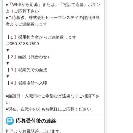
●「WEBから応募」または、「電話で応募」ボタン
よりご応募下さい
●ご応募後、株式会社ヒューマンステイの採用担当
者よりご連絡致します
【１】採用担当者からご連絡致します
◇050-3188-7599
▼
【２】面談（顔合わせ）
▼
【３】就業先での面接
▼
【４】就業場所へ入職
●面談日・入職日のご希望など遠慮なくご相談下さ
い
●現在、在職中の方もお気軽にご応募ください
chat
応募受付後の連絡
担当よりお電話差し上げます。