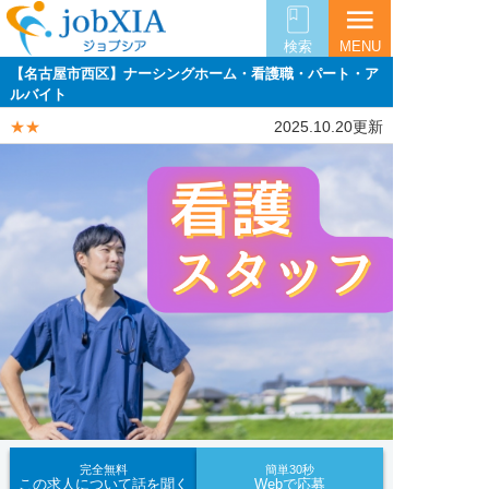
menu
検索
MENU
【名古屋市西区】ナーシングホーム・看護職・パート・ア
ルバイト
★★
2025.10.20更新
完全無料
簡単30秒
この求人について話を聞く
Webで応募