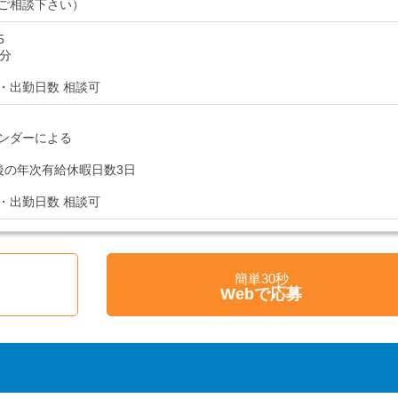
ご相談下さい）
5
0分
・出勤日数 相談可
ンダーによる
後の年次有給休暇日数3日
・出勤日数 相談可
簡単30秒
Webで応募