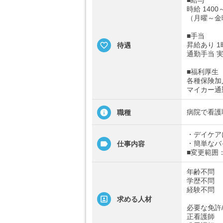
時給 1400
（月曜～金曜 
■手当
昇給あり 1
待遇
通勤手当 実
■福利厚生
各種保険加
マイカー通
病院で看護
職種
・デイケア
・簡単なバ
仕事内容
■変更範囲
年齢不問
学歴不問
経験不問
求める人材
必要な免許
正看護師