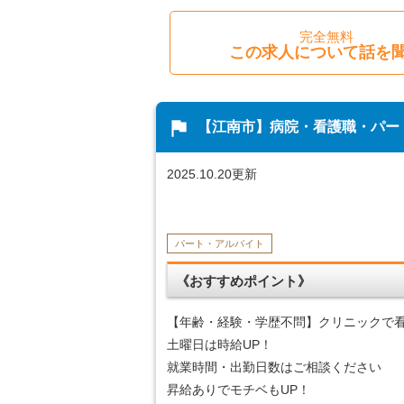
完全無料
この求人について話を
flag
【江南市】病院・看護職・パー
2025.10.20更新
パート・アルバイト
《おすすめポイント》
【年齢・経験・学歴不問】クリニックで
土曜日は時給UP！
就業時間・出勤日数はご相談ください
昇給ありでモチベもUP！