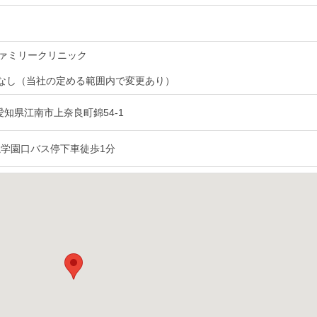
ァミリークリニック
なし（当社の定める範囲内で変更あり）
9 愛知県江南市上奈良町錦54-1
滝学園口バス停下車徒歩1分