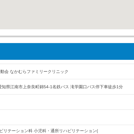
不動会 なかむらファミリークリニック
59 愛知県江南市上奈良町錦54-1名鉄バス 滝学園口バス停下車徒歩1分
ビリテーション科 小児科・通所リハビリテーション(