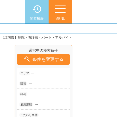
閲覧履歴
MENU
>
【江南市】病院・看護職・パート・アルバイト
選択中の検索条件

条件を変更する
---
エリア
---
職種
---
給与
---
雇用形態
---
こだわり条件