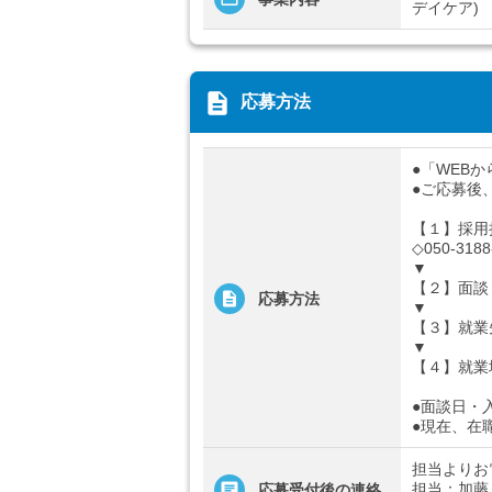
デイケア)
description
応募方法
●「WEB
●ご応募後
【１】採用
◇050-3188
▼
【２】面談
応募方法
▼
【３】就業
▼
【４】就業
●面談日・
●現在、在
担当よりお
担当：加藤
応募受付後の連絡