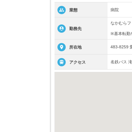
病院
業態
なかむらフ
勤務先
※基本転勤
483-825
所在地
名鉄バス 
アクセス