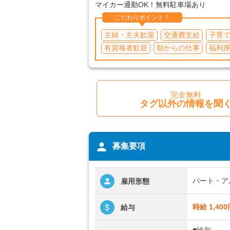
マイカー通勤OK！無料駐車場あり
こだわりポイント！
主婦・主夫歓迎
交通費支給
子育
有資格者歓迎
朝からの仕事
福利
完全無料
タグ以外の情報を聞
person
募集要項
パート・ア
雇用形態
時給 1,400
給与
■給与