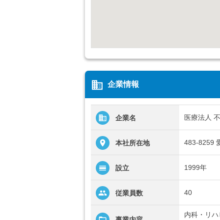
business
企業情報
医療法人 
企業名
483-82
本社所在地
1999年
設立
40
従業員数
内科・リハ
事業内容