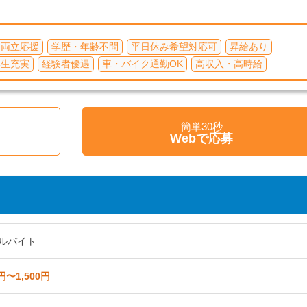
て両立応援
学歴・年齢不問
平日休み希望対応可
昇給あり
厚生充実
経験者優遇
車・バイク通勤OK
高収入・高時給
簡単30秒
く
Webで応募
ルバイト
円〜1,500円