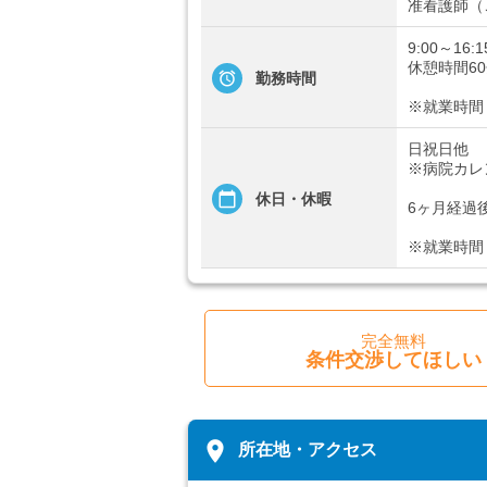
准看護師（
9:00～16:1
休憩時間6
勤務時間
※就業時間
日祝日他
※病院カレ
休日・休暇
6ヶ月経過
※就業時間
完全無料
条件交渉してほしい
place
所在地・アクセス