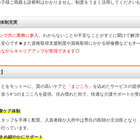
お子様ご両親も診察料はかかりません。制度をうまく活用してください
ト体制充実
ンで共に業務に参入
。わからないことや不安なことがすぐに聞けて解消
も安心です★また資格取得支援制度や資格取得にかかる研修費などもす
ちながらキャリアアップが実現できます
◎
は】
ことをモットーに、質の高いケアと
「まごころ」
を込めたサービスの提
り添う4つのまごころを提供。住み慣れた街で、快適な介護サポートが受
医療ケア体制
スタッフを手厚く配置。入居者様が入所中は専任の医師が主治医となり
を行っています。
きめ細やかにサポート