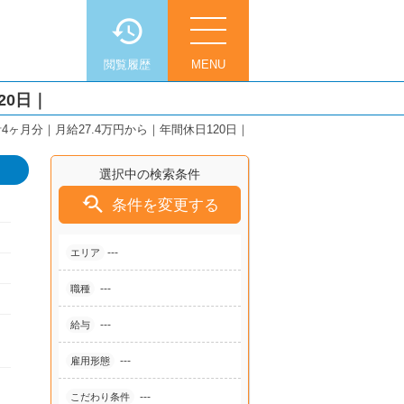
閲覧履歴
MENU
20日｜
ヶ月分｜月給27.4万円から｜年間休日120日｜
選択中の検索条件

条件を変更する
---
エリア
---
職種
---
給与
---
雇用形態
---
こだわり条件