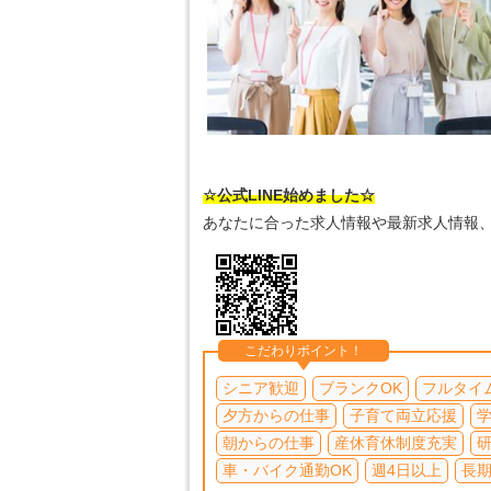
☆公式LINE始めました☆
あなたに合った求人情報や最新求人情報
こだわりポイント！
シニア歓迎
ブランクOK
フルタイ
夕方からの仕事
子育て両立応援
朝からの仕事
産休育休制度充実
車・バイク通勤OK
週4日以上
長