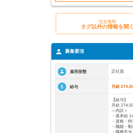
完全無料
タグ以外の情報を聞
person
募集要項
正社員
雇用形態
月給 274,5
給与
【給与】
月給 274,5
＜内訳＞
・基本給 14
・資格・特遇
・職能・勤務
・職務手当 1