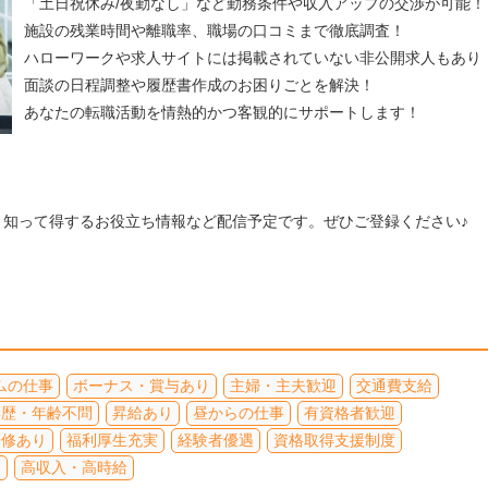
「土日祝休み/夜勤なし」など勤務条件や収入アップの交渉が可能！
施設の残業時間や離職率、職場の口コミまで徹底調査！
ハローワークや求人サイトには掲載されていない非公開求人もあり
面談の日程調整や履歴書作成のお困りごとを解決！
あなたの転職活動を情熱的かつ客観的にサポートします！
、知って得するお役立ち情報など配信予定です。ぜひご登録ください♪
ムの仕事
ボーナス・賞与あり
主婦・主夫歓迎
交通費支給
学歴・年齢不問
昇給あり
昼からの仕事
有資格者歓迎
研修あり
福利厚生充実
経験者優遇
資格取得支援制度
期
高収入・高時給