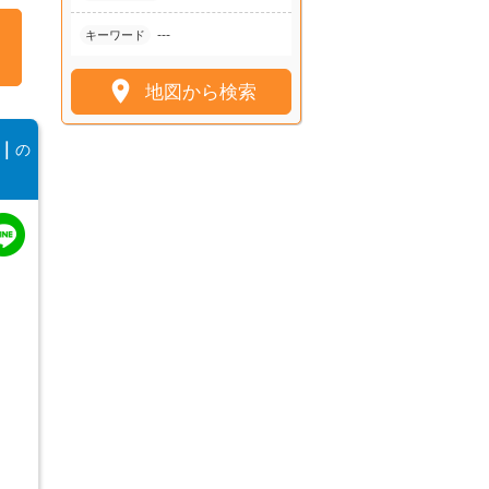
---
キーワード

地図から検索
｜
の