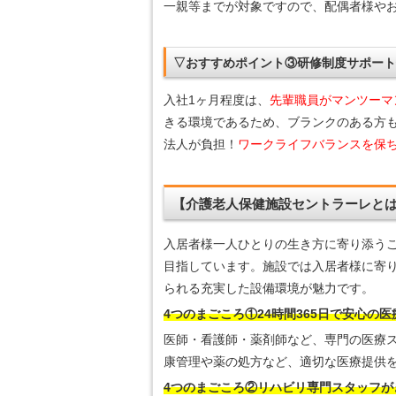
一親等までが対象ですので、配偶者様や
▽おすすめポイント③研修制度サポー
入社1ヶ月程度は、
先輩職員がマンツーマ
きる環境であるため、ブランクのある方
法人が負担！
ワークライフバランスを保
【介護老人保健施設セントラーレと
入居者様一人ひとりの生き方に寄り添う
目指しています。施設では入居者様に寄
られる充実した設備環境が魅力です。
4つのまごころ①24時間365日で安心の
医師・看護師・薬剤師など、専門の医療
康管理や薬の処方など、適切な医療提供
4つのまごころ②リハビリ専門スタッフが