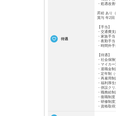
・処遇改善手当
昇給 あり（
賞与 年2
【手当】
・交通費支給
・家族手当（
待遇
・夜勤手当（
・時間外手
【待遇】
・社会保険
・マイカー
・退職金制
・定年制（
・再雇用制
・福利厚生
・併設クリ
・職務給制
・復職制度
・研修制度
・資格取得