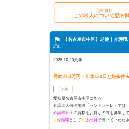
完全無料
この求人について話を
flag
【名古屋市中区】老健｜介護職｜
詳細
2025.10.20更新
月給27.4万円・年休120日と好
正社員
愛知県名古屋市中区にある
介護老人保健施設「セントラーレ」では
介護福祉士
の資格をお持ちの方を募集し
★
介護職
として
★
正社員
で働いていただ