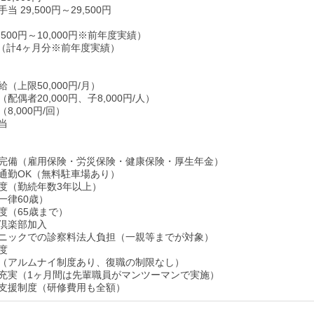
 29,500円～29,500円
500円～10,000円※前年度実績）
回（計4ヶ月分※前年度実績）
（上限50,000円/月）
配偶者20,000円、子8,000円/人）
8,000円/回）
当
完備（雇用保険・労災保険・健康保険・厚生年金）
通勤OK（無料駐車場あり）
度（勤続年数3年以上）
一律60歳）
度（65歳まで）
倶楽部加入
ニックでの診察料法人負担（一親等までが対象）
度
（アルムナイ制度あり、復職の制限なし）
充実（1ヶ月間は先輩職員がマンツーマンで実施）
支援制度（研修費用も全額）