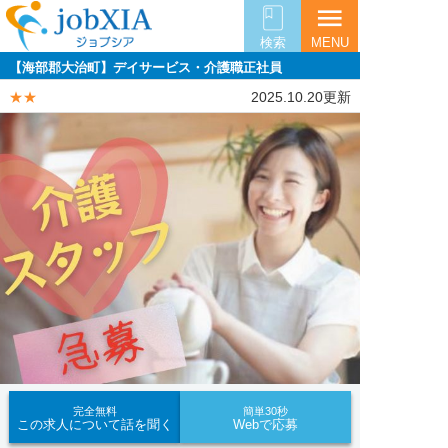
menu
検索
MENU
【海部郡大治町】デイサービス・介護職正社員
★★
2025.10.20更新
完全無料
簡単30秒
この求人について話を聞く
Webで応募