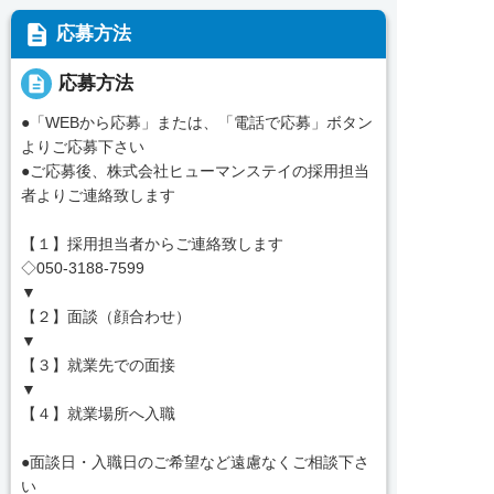
description
応募方法
description
応募方法
●「WEBから応募」または、「電話で応募」ボタン
よりご応募下さい
●ご応募後、株式会社ヒューマンステイの採用担当
者よりご連絡致します
【１】採用担当者からご連絡致します
◇050-3188-7599
▼
【２】面談（顔合わせ）
▼
【３】就業先での面接
▼
【４】就業場所へ入職
●面談日・入職日のご希望など遠慮なくご相談下さ
い