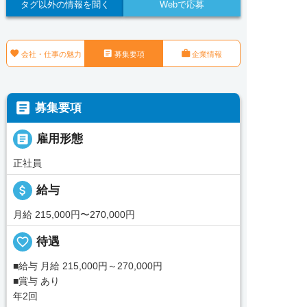
タグ以外の情報を聞く
Webで応募



会社・仕事の魅力
募集要項
企業情報

募集要項

雇用形態
正社員
attach_money
給与
月給 215,000円〜270,000円
favorite_border
待遇
■給与 月給 215,000円～270,000円
■賞与 あり
年2回