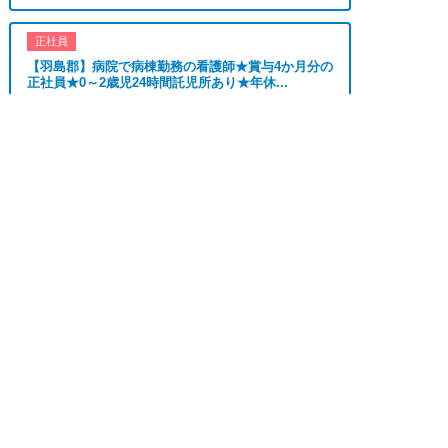
選べる、平日休み希望対応可、平日のみ勤務、朝か
らの仕事、昼からの仕事、夕方からの仕事、日払い
正社員
OK、高収入、高時給、福利厚生充実、交通費支
【羽島郡】病院で病棟勤務の看護師★賞与4か月分の
正社員★0～2歳児24時間託児所あり★年休...
給、寮・社宅あり、残業なし、社員登用あり、女性
が多い職場」
おすすめ
★★★
上記の条件で働きたい方ご相談ください。
求人へのご応募は
勤務地
羽島郡
お電話またはWEBから
■「特別養護老人ホーム、介護老人保健施設、デイ


WEBで応募
電話で応募
月給 231,000円〜
給与
サービス、介護付有料老人ホーム、訪問介護サービ
262,000円
ス、グループホーム、サービス付き高齢者向け住
宅、住宅型有料老人ホーム、ショートステイ、看護
正社員
小規模多機能型居宅介護、小規模多機能ホーム、ケ
【名古屋市北区】病院｜介護職｜正社員｜★賞与4か
アプランセンター、放課後等デイサービス、居宅介
月★日勤のみ★託児所あり★
護支援、ケアハウス、ケアホーム、リハビリテーシ
ョンセンター、リハビリ型デイサービス」等の施設
おすすめ
★★★
の求人も多数紹介できますので、お気軽にご相談く
勤務地
名古屋市
ださい。
給与
月給 175,470円
■未経験者歓迎の職場もご相談可能です。
「営業・事務・販売・受付・総務・人事・企画・管