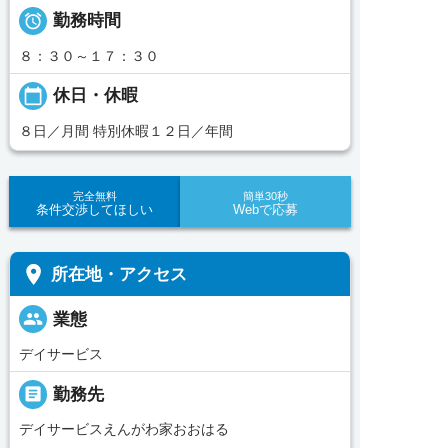

勤務時間
８：３０～１７：３０
calendar_today
休日・休暇
８日／月間 特別休暇１２日／年間
完全無料
簡単30秒
条件交渉してほしい
Webで応募
place
所在地・アクセス
people
業態
デイサービス
_pin
勤務先
デイサービスえんがわ家おおはる