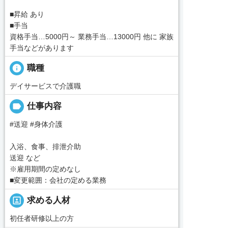
■昇給 あり
■手当
資格手当…5000円～ 業務手当…13000円 他に 家族
手当などがあります
info
職種
デイサービスで介護職
label
仕事内容
#送迎 #身体介護
入浴、食事、排泄介助
送迎 など
※雇用期間の定めなし
■変更範囲：会社の定める業務
portrait
求める人材
初任者研修以上の方