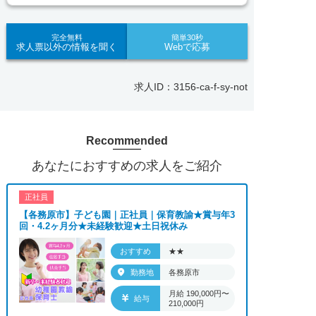
ポート体制も万全！お悩みやお困りごとがあれば、
当社のスタッフがよろこんでフォローいたします。
見学してみたい！求人情報のここを確認したい！な
完全無料
簡単30秒
求人票以外の情報を聞く
Webで応募
ど、興味本位でも構いませんので、スタッフまでお
気軽にお問い合わせください。
求人ID：3156-ca-f-sy-not
■「シフト制、完全週休2、土日祝休み、土日休
み、日祝休み、週3以内可、短時間・扶養内、日勤
のみ、夜勤のみ、未経験歓迎、主婦歓迎、主夫歓
Recommended
迎、曜日相談可、土日祝のみ、年休110日～、残業
月10H、保育/託児所、産休・育休あり、副業 Ｗワ
あなたにおすすめの求人をご紹介
ーク可、ブランクOK、ボーナスあり、賞与あり、
昇給あり、正社員登用、資格支援交通費支給、土日
正社員
のみOK、平日のみOK、残業なし、週1週2日から
【各務原市】子ども園｜正社員｜保育教諭★賞与年3
OK、週3日～ OK、週4日以上OK、フリーター歓
回・4.2ヶ月分★未経験歓迎★土日祝休み
迎、パートアルバイト歓迎、急募求人、初心者歓
迎、学歴・年齢不問、シニア歓迎、経験者歓迎、有
おすすめ
★★
資格者歓迎、短時間勤務の方も歓迎、フルタイム勤
勤務地
各務原市
務、資格取得サポート制度あり、完全週休2、研修
月給 190,000円〜
あり、新設・オープニング求人、ハローワーク求
給与
210,000円
人、短期、長期、春/夏/冬休み期間、時間や曜日が