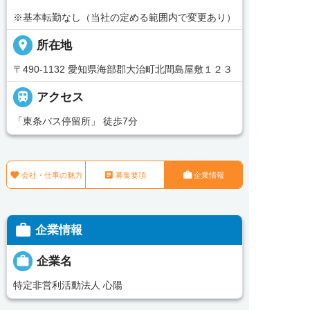
※基本転勤なし（当社の定める範囲内で変更あり）
place
所在地
〒490-1132 愛知県海部郡大治町北間島屋敷１２３

アクセス
「東条バス停留所」 徒歩7分



会社・仕事の魅力
募集要項
企業情報

企業情報

企業名
特定非営利活動法人 心陽