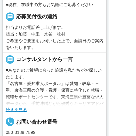
●現在、在職中の方もお気軽にご応募ください
chat
応募受付後の連絡
担当よりお電話差し上げます。
担当：加藤・中里・水谷・牧村
ご希望やご要望をお伺いした上で、面談日のご案内
をいたします。
message
コンサルタントから一言
■あなたのご希望に合った施設を私たちがお探しい
たします。
「名古屋・愛知求人ポータル」は愛知・岐阜・三
重、東海三県の介護・看護・保育に特化した就職・
転職サポートセンターです。東海三県の豊富な求人
データから、手前味噌ながら優秀なキャリアアドバ
続きを見る
イザー、コンサルタントがあなたのキャリアやご希
望をお聞きし、あなたにぴったりのお仕事をご紹介
local_phone
お問い合わせ番号
します。その後の面談調整や条件交渉まで、すべて
責任をもってサポートいたします。また就業後のサ
050-3188-7599