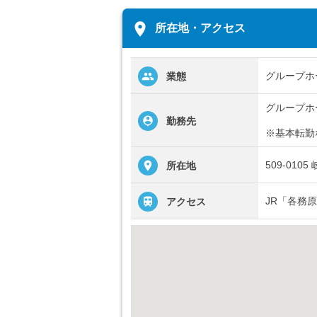
place
所在地・アクセス
グループホ
業態
グループホ
勤務先
※基本転勤
509-01
所在地
JR「各務
アクセス