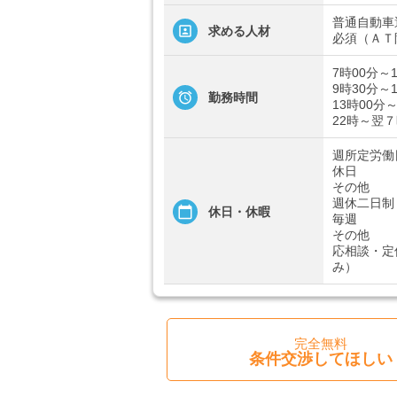
普通自動車
求める人材
必須（ＡＴ
7時00分～
9時30分～
勤務時間
13時00分～
22時～翌
週所定労働
休日
その他
週休二日制
休日・休暇
毎週
その他
応相談・定
み）
完全無料
条件交渉してほしい