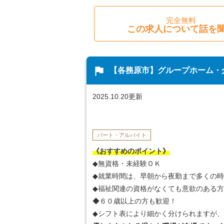
完全無料
この求人について話を
flag
【各務原市】グループホーム・
2025.10.20更新
パート・アルバイト
《おすすめのポイント》
◆無資格・未経験ＯＫ
◆就業時間は、早朝から夜勤まで多くの
◆福祉関連の資格がなくても意欲のある
◆６０歳以上の方も歓迎！
◆シフト表により細かく分けられますが