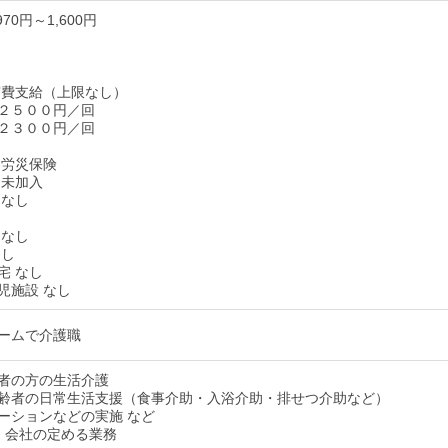
70円～1,600円
実費支給（上限なし）
２５００円／回
２３００円／回
 労災保険
 未加入
 なし
し
 なし
なし
宅 なし
児施設 なし
ームで介護職
者の方の生活介護
齢者の日常生活支援（食事介助・入浴介助・排せつ介助など）
ーションなどの実施 など
：会社の定める業務