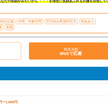
なたの笑顔がみたいから ・・・を理念に笑顔あふれる介護を目指して
て両立応援
学歴・年齢不問
平日休み希望対応可
昇給あり
遇
長期
簡単30秒
く
Webで応募
円〜1,600円