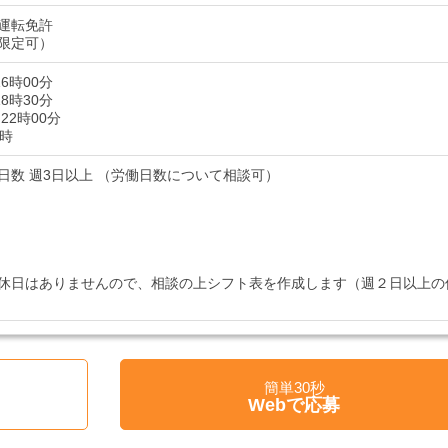
運転免許
限定可）
16時00分
18時30分
22時00分
７時
日数 週3日以上 （労働日数について相談可）
休日はありませんので、相談の上シフト表を作成します（週２日以上の
簡単30秒
Webで応募