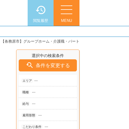
閲覧履歴
MENU
>
【各務原市】グループホーム・介護職・パート
選択中の検索条件

条件を変更する
---
エリア
---
職種
---
給与
---
雇用形態
---
こだわり条件