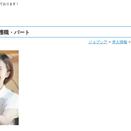
ております！
護職・パート
ジョブシア
>
求人情報