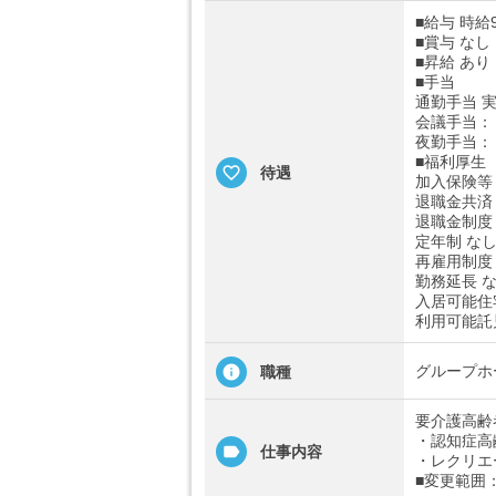
■給与 時給9
■賞与 なし
■昇給 あり
■手当
通勤手当 
会議手当：
夜勤手当：
■福利厚生
待遇
加入保険等
退職金共済
退職金制度
定年制 な
再雇用制度
勤務延長 
入居可能住
利用可能託
グループホ
職種
要介護高齢
・認知症高
仕事内容
・レクリエ
■変更範囲