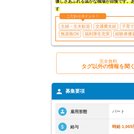
優しさあふれる温かな職場が自慢です。あ
す
こだわりポイント！
主婦・主夫歓迎
交通費支給
子育
無資格OK
福利厚生充実
経験者優
完全無料
タグ以外の情報を聞
person
募集要項
パート
雇用形態
時給 1,065
給与