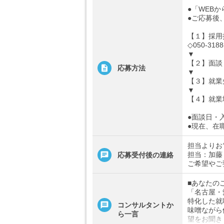
●「WEB
●ご応募後
【１】採用
◇050-3188
▼
【２】面談
応募方法
▼
【３】就業
▼
【４】就業
●面談日・
●現在、在
担当よりお
担当：加藤
応募受付後の連絡
ご希望やご
■あなたの
「名古屋・
特化した就
コンサルタントか
味噌ながら
ら一言
望をお聞き