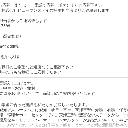
から応募」または、「電話で応募」ボタンよりご応募下さい
、株式会社ヒューマンステイの採用担当者よりご連絡致します
担当者からご連絡致します
-7599
（顔合わせ）
先での面接
場所へ入職
入職日のご希望など遠慮なくご相談下さい
職中の方もお気軽にご応募ください
電話差し上げます。
・中里・水谷・牧村
要望をお伺いした上で、面談日のご案内をいたします。
ご希望に合った施設を私たちがお探しいたします。
愛知求人ポータル」は愛知・岐阜・三重、東海三県の介護・看護・保育
職・転職サポートセンターです。東海三県の豊富な求人データから、手
優秀なキャリアアドバイザー、コンサルタントがあなたのキャリアやご
し、あなたにぴったりのお仕事をご紹介します。その後の面談調整や条