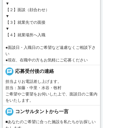
▼
【２】面談（顔合わせ）
▼
【３】就業先での面接
▼
【４】就業場所へ入職
●面談日・入職日のご希望など遠慮なくご相談下さ
い
●現在、在職中の方もお気軽にご応募ください
chat
応募受付後の連絡
担当よりお電話差し上げます。
担当：加藤・中里・水谷・牧村
ご希望やご要望をお伺いした上で、面談日のご案内
をいたします。
message
コンサルタントから一言
■あなたのご希望に合った施設を私たちがお探しい