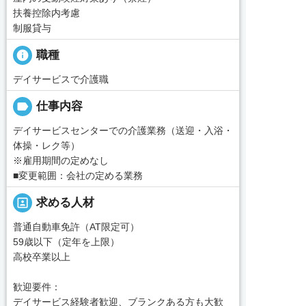
扶養控除内考慮
制服貸与
info
職種
デイサービスで介護職
label
仕事内容
デイサービスセンターでの介護業務（送迎・入浴・
体操・レク等）
※雇用期間の定めなし
■変更範囲：会社の定める業務
portrait
求める人材
普通自動車免許（AT限定可）
59歳以下（定年を上限）
高校卒業以上
歓迎要件：
デイサービス経験者歓迎、ブランクある方も大歓