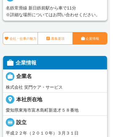
名鉄常滑線 新日鉄前駅から車で11分
※詳細な場所についてはお問い合わせください。



会社・仕事の魅力
募集要項
企業情報

企業情報

企業名
株式会社 笑門ケア・サービス
place
本社所在地
愛知県東海市富木島町新道才５８番地
calendar_view_day
設立
平成２２年（２０１０年）３月３１日