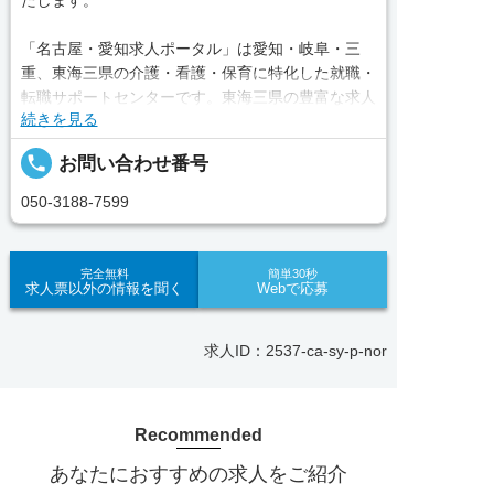
たします。
「名古屋・愛知求人ポータル」は愛知・岐阜・三
重、東海三県の介護・看護・保育に特化した就職・
転職サポートセンターです。東海三県の豊富な求人
続きを見る
データから、手前味噌ながら優秀なキャリアアドバ
イザー、コンサルタントがあなたのキャリアやご希
local_phone
お問い合わせ番号
望をお聞きし、あなたにぴったりのお仕事をご紹介
します。その後の面談調整や条件交渉まで、すべて
050-3188-7599
責任をもってサポートいたします。また就業後のサ
ポート体制も万全！お悩みやお困りごとがあれば、
当社のスタッフがよろこんでフォローいたします。
完全無料
簡単30秒
求人票以外の情報を聞く
Webで応募
見学してみたい！求人情報のここを確認したい！な
ど、興味本位でも構いませんので、スタッフまでお
求人ID：2537-ca-sy-p-nor
気軽にお問い合わせください。
Recommended
■「シフト制、完全週休2、土日祝休み、土日休
あなたにおすすめの求人をご紹介
み、日祝休み、週3以内可、短時間・扶養内、日勤