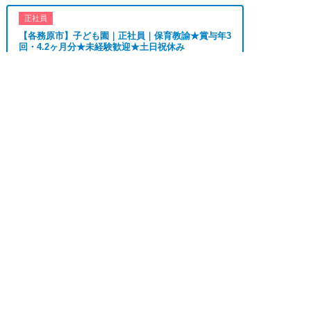
のみ、夜勤のみ、未経験歓迎、主婦歓迎、主夫歓
正社員
迎、曜日相談可、土日祝のみ、年休110日～、残業
【各務原市】子ども園｜正社員｜保育教諭★賞与年3
月10H、保育/託児所、産休・育休あり、副業 Ｗワ
回・4.2ヶ月分★未経験歓迎★土日祝休み
ーク可、ブランクOK、ボーナスあり、賞与あり、
昇給あり、正社員登用、資格支援交通費支給、土日
おすすめ
★★
求人へのご応募は
のみOK、平日のみOK、残業なし、週1週2日から
お電話またはWEBから
勤務地
各務原市
OK、週3日～ OK、週4日以上OK、フリーター歓


WEBで応募
電話で応募
月給 190,000円〜
迎、パートアルバイト歓迎、急募求人、初心者歓
給与
210,000円
迎、学歴・年齢不問、シニア歓迎、経験者歓迎、有
資格者歓迎、短時間勤務の方も歓迎、フルタイム勤
務、資格取得サポート制度あり、完全週休2、研修
正社員
あり、新設・オープニング求人、ハローワーク求
【羽島郡】病院で病棟勤務の看護師★賞与4か月分の
正社員★0～2歳児24時間託児所あり★年休...
人、短期、長期、春/夏/冬休み期間、時間や曜日が
選べる、平日休み希望対応可、平日のみ勤務、朝か
おすすめ
★★★
らの仕事、昼からの仕事、夕方からの仕事、日払い
OK、高収入、高時給、福利厚生充実、交通費支
勤務地
羽島郡
給、寮・社宅あり、残業なし、社員登用あり、女性
月給 231,000円〜
給与
が多い職場」
262,000円
上記の条件で働きたい方ご相談ください。
正社員