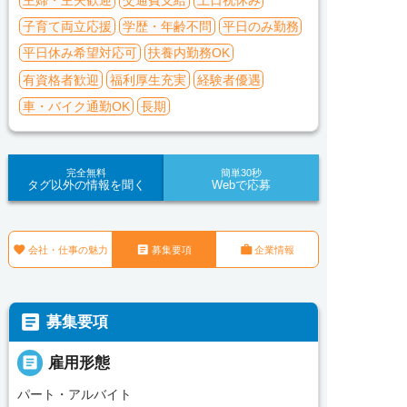
子育て両立応援
学歴・年齢不問
平日のみ勤務
平日休み希望対応可
扶養内勤務OK
有資格者歓迎
福利厚生充実
経験者優遇
車・バイク通勤OK
長期
完全無料
簡単30秒
タグ以外の情報を聞く
Webで応募



会社・仕事の魅力
募集要項
企業情報

募集要項

雇用形態
パート・アルバイト