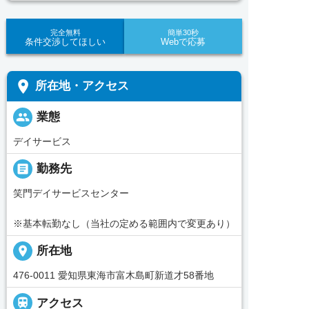
完全無料
簡単30秒
条件交渉してほしい
Webで応募
place
所在地・アクセス
people
業態
デイサービス
_pin
勤務先
笑門デイサービスセンター
※基本転勤なし（当社の定める範囲内で変更あり）
place
所在地
476-0011 愛知県東海市富木島町新道才58番地

アクセス