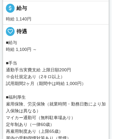
attach_money
給与
時給 1,140円
favorite_border
待遇
■給与
時給 1,100円 ～
■手当
通勤手当実費支給 上限日額200円
※会社規定あり（2キロ以上）
試用期間2ヶ月（期間中は時給 1,000円）
■福利厚生
雇用保険、労災保険（就業時間・勤務日数により加
入保険は異なる）
マイカー通勤可（無料駐車場あり）
定年制あり（一律60歳）
再雇用制度あり（上限65歳）
屋内の受動喫煙対策あり（禁煙）