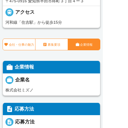
〒475-0916 愛知県半田市柊町３丁目４ー３

アクセス
河和線「住吉駅」から徒歩15分



会社・仕事の魅力
募集要項
企業情報

企業情報

企業名
株式会社ミズノ
description
応募方法
description
応募方法