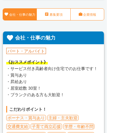



会社・仕事の魅力
募集要項
企業情報

会社・仕事の魅力
パート・アルバイト
《おススメポイント》
・サービス付き高齢者向け住宅でのお仕事です！
・賞与あり
・昇給あり
・居室総数 30室！
・ブランクのある方も大歓迎！
こだわりポイント！
ボーナス・賞与あり
主婦・主夫歓迎
交通費支給
子育て両立応援
学歴・年齢不問