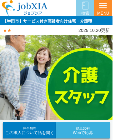
menu
検索
MENU
【半田市】サービス付き高齢者向け住宅・介護職
★★
2025.10.20更新
完全無料
簡単30秒
この求人について話を聞く
Webで応募