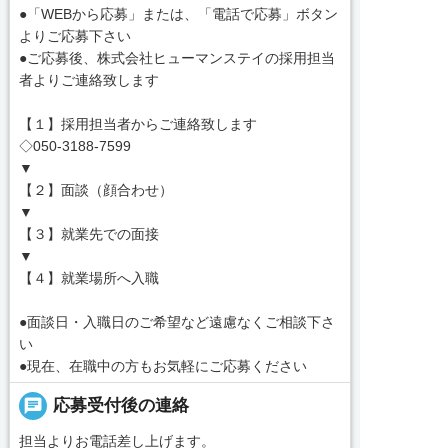
●「WEBから応募」または、「電話で応募」ボタン
よりご応募下さい
●ご応募後、株式会社ヒューマンステイの採用担当
者よりご連絡致します
【１】採用担当者からご連絡致します
◇050-3188-7599
▼
【２】面談（顔合わせ）
▼
【３】就業先での面接
▼
【４】就業場所へ入職
●面談日・入職日のご希望など遠慮なくご相談下さ
い
●現在、在職中の方もお気軽にご応募ください
chat
応募受付後の連絡
担当よりお電話差し上げます。