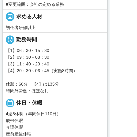
■変更範囲：会社の定める業務
portrait
求める人材
初任者研修以上

勤務時間
【1】06：30～15：30
【2】09：30～08：30
【3】11：40～20：40
【4】20：30～06：45（実働8時間）
休憩：60分・【4】は135分
時間外労働：ほぼなし
calendar_today
休日・休暇
4週8休制（年間休日110日）
慶弔休暇
介護休暇
産前産後休暇