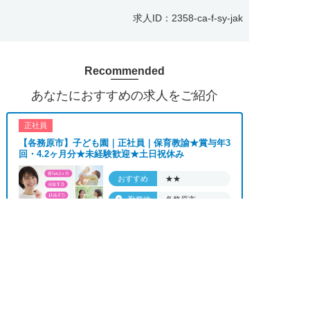
求人ID：2358-ca-f-sy-jak
■「シフト制、完全週休2、土日祝休み、土日休
み、日祝休み、週3以内可、短時間・扶養内、日勤
のみ、夜勤のみ、未経験歓迎、主婦歓迎、主夫歓
Recommended
迎、曜日相談可、土日祝のみ、年休110日～、残業
月10H、保育/託児所、産休・育休あり、副業 Ｗワ
あなたにおすすめの求人をご紹介
ーク可、ブランクOK、ボーナスあり、賞与あり、
昇給あり、正社員登用、資格支援交通費支給、土日
正社員
のみOK、平日のみOK、残業なし、週1週2日から
【各務原市】子ども園｜正社員｜保育教諭★賞与年3
OK、週3日～ OK、週4日以上OK、フリーター歓
回・4.2ヶ月分★未経験歓迎★土日祝休み
迎、パートアルバイト歓迎、急募求人、初心者歓
迎、無資格OK、学歴・年齢不問、シニア歓迎、経
おすすめ
★★
験者歓迎、有資格者歓迎、短時間勤務の方も歓迎、
勤務地
各務原市
フルタイム勤務、資格取得サポート制度あり、完全
月給 190,000円〜
週休2、研修あり、新設・オープニング求人、ハロ
給与
求人へのご応募は
210,000円
お電話またはWEBから
ーワーク求人、短期、長期、春/夏/冬休み期間、時


WEBで応募
電話で応募
間や曜日が選べる、平日休み希望対応可、平日のみ
勤務、朝からの仕事、昼からの仕事、夕方からの仕
正社員
事、日払いOK、高収入、高時給、福利厚生充実、
【羽島郡】病院で病棟勤務の看護師★賞与4か月分の
正社員★0～2歳児24時間託児所あり★年休...
交通費支給、寮・社宅あり、残業なし、社員登用あ