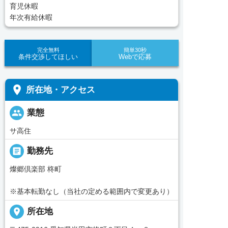
育児休暇
年次有給休暇
完全無料
簡単30秒
条件交渉してほしい
Webで応募
place
所在地・アクセス
people
業態
サ高住
_pin
勤務先
燦郷倶楽部 柊町
※基本転勤なし（当社の定める範囲内で変更あり）
place
所在地