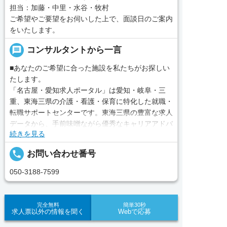
担当：加藤・中里・水谷・牧村
ご希望やご要望をお伺いした上で、面談日のご案内
をいたします。
message
コンサルタントから一言
■あなたのご希望に合った施設を私たちがお探しい
たします。
「名古屋・愛知求人ポータル」は愛知・岐阜・三
重、東海三県の介護・看護・保育に特化した就職・
転職サポートセンターです。東海三県の豊富な求人
データから、手前味噌ながら優秀なキャリアアドバ
続きを見る
イザー、コンサルタントがあなたのキャリアやご希
望をお聞きし、あなたにぴったりのお仕事をご紹介
local_phone
お問い合わせ番号
します。その後の面談調整や条件交渉まで、すべて
責任をもってサポートいたします。また就業後のサ
050-3188-7599
ポート体制も万全！お悩みやお困りごとがあれば、
当社のスタッフがよろこんでフォローいたします。
見学してみたい！求人情報のここを確認したい！な
完全無料
簡単30秒
求人票以外の情報を聞く
Webで応募
ど、興味本位でも構いませんので、スタッフまでお
気軽にお問い合わせください。