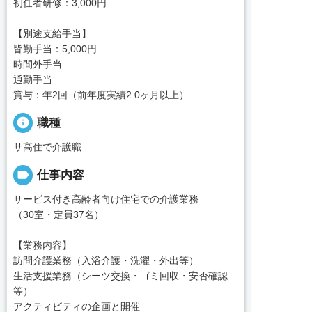
初任者研修：3,000円
【別途支給手当】
皆勤手当：5,000円
時間外手当
通勤手当
賞与：年2回（前年度実績2.0ヶ月以上）
info
職種
サ高住で介護職
label
仕事内容
サービス付き高齢者向け住宅での介護業務
（30室・定員37名）
【業務内容】
訪問介護業務（入浴介護・洗濯・外出等）
生活支援業務（シーツ交換・ゴミ回収・安否確認
等）
アクティビティの企画と開催