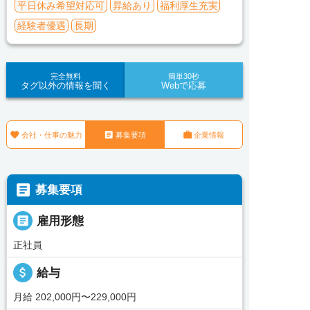
平日休み希望対応可
昇給あり
福利厚生充実
経験者優遇
長期
完全無料
簡単30秒
タグ以外の情報を聞く
Webで応募



会社・仕事の魅力
募集要項
企業情報

募集要項

雇用形態
正社員
attach_money
給与
月給 202,000円〜229,000円