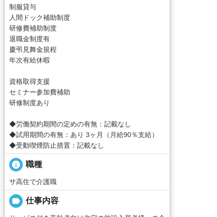
制服貸与
人間ドック補助制度
研修費補助制度
退職金制度有
慶弔見舞金規程
年次有給休暇
資格取得支援
セミナー参加費補助
研修制度あり
◆労働契約期間の定めの有無：記載なし
◆試用期間の有無：あり 3ヶ月（月給90％支給）
◆受動喫煙防止措置：記載なし
info
職種
サ高住で介護職
label
仕事内容