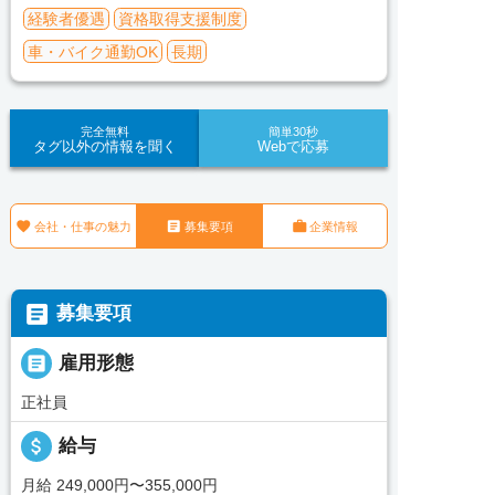
経験者優遇
資格取得支援制度
車・バイク通勤OK
長期
完全無料
簡単30秒
タグ以外の情報を聞く
Webで応募



会社・仕事の魅力
募集要項
企業情報

募集要項

雇用形態
正社員
attach_money
給与
月給 249,000円〜355,000円