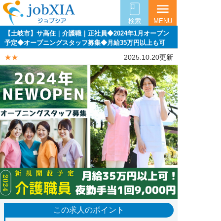
menu
検索
MENU
【土岐市】サ高住｜介護職｜正社員◆2024年1月オープン
予定◆オープニングスタッフ募集◆月給35万円以上も可
★★
2025.10.20更新
この求人のポイント