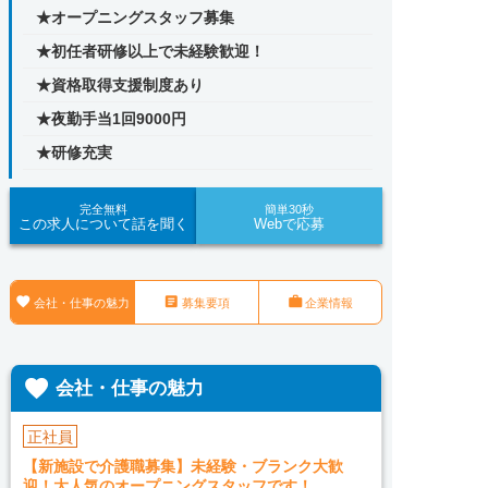
★オープニングスタッフ募集
★初任者研修以上で未経験歓迎！
★資格取得支援制度あり
★夜勤手当1回9000円
★研修充実
完全無料
簡単30秒
この求人について話を聞く
Webで応募



会社・仕事の魅力
募集要項
企業情報

会社・仕事の魅力
正社員
【新施設で介護職募集】未経験・ブランク大歓
迎！大人気のオープニングスタッフです！