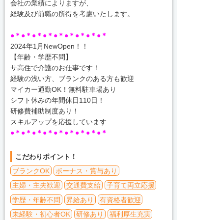
会社の業績によりますが、
経験及び前職の所得を考慮いたします。
●＊●＊●＊●＊●＊●＊●＊●＊●＊
2024年1月NewOpen！！
【年齢・学歴不問】
サ高住で介護のお仕事です！
経験の浅い方、ブランクのある方も歓迎
マイカー通勤OK！無料駐車場あり
シフト休みの年間休日110日！
研修費補助制度あり！
スキルアップを応援しています
●＊●＊●＊●＊●＊●＊●＊●＊●＊
こだわりポイント！
ブランクOK
ボーナス・賞与あり
主婦・主夫歓迎
交通費支給
子育て両立応援
学歴・年齢不問
昇給あり
有資格者歓迎
未経験・初心者OK
研修あり
福利厚生充実