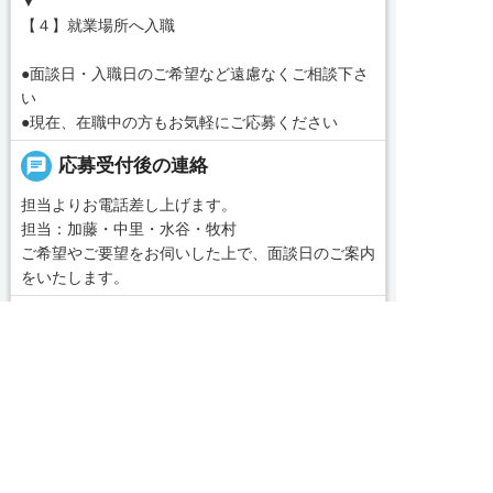
▼
【４】就業場所へ入職
●面談日・入職日のご希望など遠慮なくご相談下さ
い
●現在、在職中の方もお気軽にご応募ください
chat
応募受付後の連絡
担当よりお電話差し上げます。
担当：加藤・中里・水谷・牧村
ご希望やご要望をお伺いした上で、面談日のご案内
をいたします。
message
コンサルタントから一言
求人へのご応募は
■あなたのご希望に合った施設を私たちがお探しい
お電話またはWEBから
たします。


WEBで応募
電話で応募
「名古屋・愛知求人ポータル」は愛知・岐阜・三
重、東海三県の介護・看護・保育に特化した就職・
転職サポートセンターです。東海三県の豊富な求人
データから、手前味噌ながら優秀なキャリアアドバ