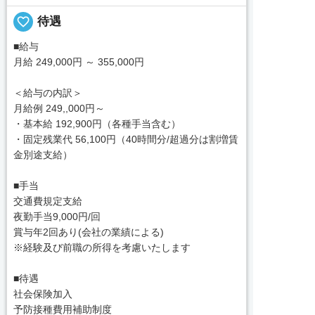
favorite_border
待遇
■給与
月給 249,000円 ～ 355,000円
＜給与の内訳＞
月給例 249,,000円～
・基本給 192,900円（各種手当含む）
・固定残業代 56,100円（40時間分/超過分は割増賃
金別途支給）
■手当
交通費規定支給
夜勤手当9,000円/回
賞与年2回あり(会社の業績による)
※経験及び前職の所得を考慮いたします
■待遇
社会保険加入
予防接種費用補助制度