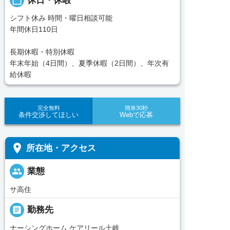
calendar_today
休日・休暇
シフト休み 時間・曜日相談可能
年間休日110日
長期休暇・特別休暇
年末年始（4日間）、夏季休暇（2日間）、年次有
給休暇
完全無料
簡単30秒
条件交渉してほしい
Webで応募
place
所在地・アクセス
people
業態
サ高住
_pin
勤務先
ナーシングホーム ケアリール土岐