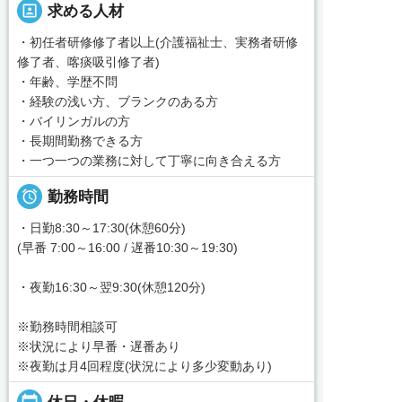
portrait
求める人材
・初任者研修修了者以上(介護福祉士、実務者研修
修了者、喀痰吸引修了者)
・年齢、学歴不問
・経験の浅い方、ブランクのある方
・バイリンガルの方
・長期間勤務できる方
・一つ一つの業務に対して丁寧に向き合える方

勤務時間
・日勤8:30～17:30(休憩60分)
(早番 7:00～16:00 / 遅番10:30～19:30)
・夜勤16:30～翌9:30(休憩120分)
※勤務時間相談可
※状況により早番・遅番あり
※夜勤は月4回程度(状況により多少変動あり)