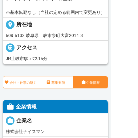
※基本転勤なし（当社の定める範囲内で変更あり）
place
所在地
509-5132 岐阜県土岐市泉町大富2014-3

アクセス
JR土岐市駅 バス15分



会社・仕事の魅力
募集要項
企業情報

企業情報

企業名
株式会社ナイスマン