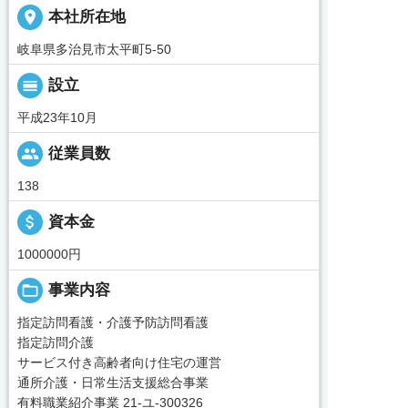
place
本社所在地
岐阜県多治見市太平町5-50
calendar_view_day
設立
平成23年10月
people
従業員数
138
attach_money
資本金
1000000円
folder_open
事業内容
指定訪問看護・介護予防訪問看護
指定訪問介護
サービス付き高齢者向け住宅の運営
通所介護・日常生活支援総合事業
有料職業紹介事業 21-ユ-300326