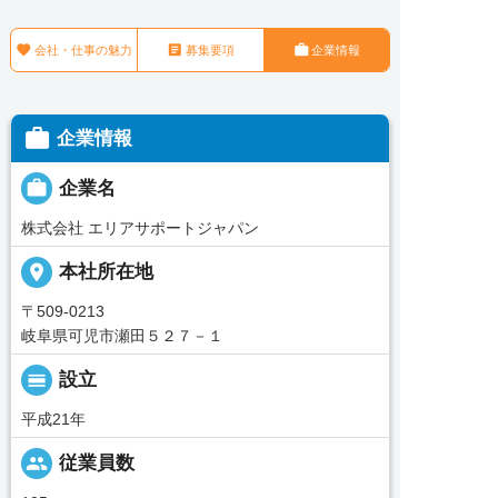



会社・仕事の魅力
募集要項
企業情報

企業情報

企業名
株式会社 エリアサポートジャパン
place
本社所在地
〒509-0213
岐阜県可児市瀬田５２７－１
calendar_view_day
設立
平成21年
people
従業員数