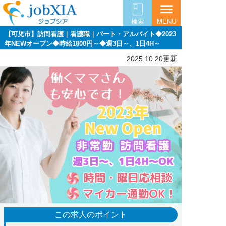
menu
検索
MENU
【可児市】訪問看護｜看護職｜パート・アルバイト◆2023
年NEWオープン◆時給1800円～◆週3日～、1日4H～
2025.10.20更新
この求人のポイント