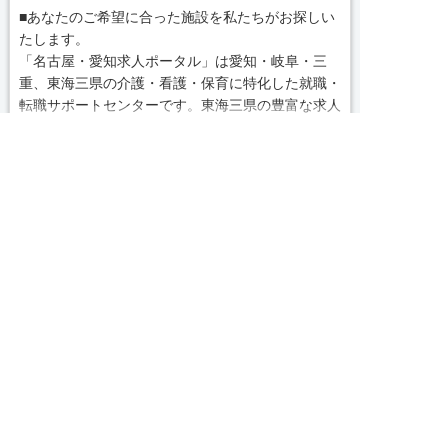
■あなたのご希望に合った施設を私たちがお探しい
たします。
「名古屋・愛知求人ポータル」は愛知・岐阜・三
重、東海三県の介護・看護・保育に特化した就職・
転職サポートセンターです。東海三県の豊富な求人
データから、手前味噌ながら優秀なキャリアアドバ
求人へのご応募は
続きを見る
イザー、コンサルタントがあなたのキャリアやご希
お電話またはWEBから
望をお聞きし、あなたにぴったりのお仕事をご紹介
local_phone
お問い合わせ番号


します。その後の面談調整や条件交渉まで、すべて
WEBで応募
電話で応募
責任をもってサポートいたします。また就業後のサ
050-3188-7599
ポート体制も万全！お悩みやお困りごとがあれば、
当社のスタッフがよろこんでフォローいたします。
見学してみたい！求人情報のここを確認したい！な
完全無料
簡単30秒
求人票以外の情報を聞く
Webで応募
ど、興味本位でも構いませんので、スタッフまでお
気軽にお問い合わせください。
求人ID：2026-ns-np-ns-nor
■「シフト制、完全週休2、土日祝休み、土日休
み、日祝休み、週3以内可、短時間・扶養内、日勤
のみ、夜勤のみ、未経験歓迎、主婦歓迎、主夫歓
Recommended
迎、曜日相談可、土日祝のみ、年休110日～、残業