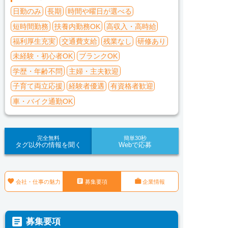
日勤のみ
長期
時間や曜日が選べる
短時間勤務
扶養内勤務OK
高収入・高時給
福利厚生充実
交通費支給
残業なし
研修あり
未経験・初心者OK
ブランクOK
学歴・年齢不問
主婦・主夫歓迎
子育て両立応援
経験者優遇
有資格者歓迎
車・バイク通勤OK
完全無料
簡単30秒
タグ以外の情報を聞く
Webで応募



会社・仕事の魅力
募集要項
企業情報

募集要項