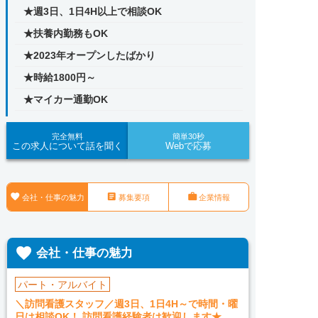
★週3日、1日4H以上で相談OK
★扶養内勤務もOK
★2023年オープンしたばかり
★時給1800円～
★マイカー通勤OK
完全無料
簡単30秒
この求人について話を聞く
Webで応募



会社・仕事の魅力
募集要項
企業情報

会社・仕事の魅力
パート・アルバイト
＼訪問看護スタッフ／週3日、1日4H～で時間・曜
日は相談OK！ 訪問看護経験者は歓迎します★