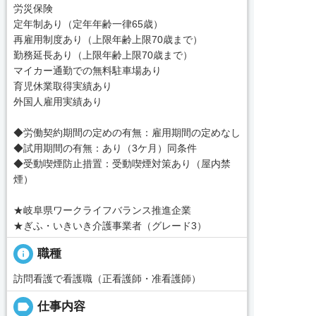
労災保険
定年制あり（定年年齢一律65歳）
再雇用制度あり（上限年齢上限70歳まで）
勤務延長あり（上限年齢上限70歳まで）
マイカー通勤での無料駐車場あり
育児休業取得実績あり
外国人雇用実績あり
◆労働契約期間の定めの有無：雇用期間の定めなし
◆試用期間の有無：あり（3ケ月）同条件
◆受動喫煙防止措置：受動喫煙対策あり（屋内禁
煙）
★岐阜県ワークライフバランス推進企業
★ぎふ・いきいき介護事業者（グレード3）
info
職種
訪問看護で看護職（正看護師・准看護師）
label
仕事内容