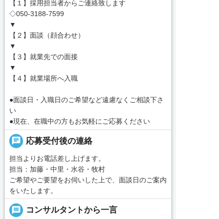
【１】採用担当者からご連絡致します
◇050-3188-7599
▼
【２】面談（顔合わせ）
▼
【３】就業先での面接
▼
【４】就業場所へ入職
●面談日・入職日のご希望など遠慮なくご相談下さ
い
●現在、在職中の方もお気軽にご応募ください
chat
応募受付後の連絡
担当よりお電話差し上げます。
担当：加藤・中里・水谷・牧村
ご希望やご要望をお伺いした上で、面談日のご案内
をいたします。
message
コンサルタントから一言