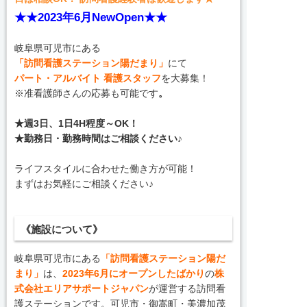
★★2023年6月NewOpen★★
岐阜県可児市にある
「訪問看護ステーション陽だまり」
にて
パート・アルバイト 看護スタッフ
を大募集！
※准看護師さんの応募も可能です
。
★週3日、1日4H程度～OK！
★勤務日・勤務時間はご相談ください♪
ライフスタイルに合わせた働き方が可能！
まずはお気軽にご相談ください♪
《施設について》
岐阜県可児市にある
「訪問看護ステーション陽だ
まり」
は、
2023年6月にオープンしたばかり
の
株
式会社エリアサポートジャパン
が運営する訪問看
護ステーションです。可児市・御嵩町・美濃加茂