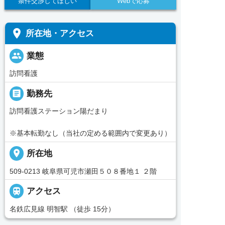
条件交渉してほしい
Webで応募
place
所在地・アクセス
people
業態
訪問看護
_pin
勤務先
訪問看護ステーション陽だまり
※基本転勤なし（当社の定める範囲内で変更あり）
place
所在地
509-0213 岐阜県可児市瀬田５０８番地１ ２階

アクセス
名鉄広見線 明智駅 （徒歩 15分）