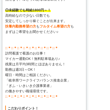
◎未経験でも時給1800円～！
高時給なので少ない日数でも
安定してしっかり稼ぐことが出来ます。
扶養内勤務希望の方
も
フルタイム希望の方
も
まずはご希望をお聞かせください♪
::＊::＊::＊::＊::＊::＊::＊::＊::＊
訪問看護で看護のお仕事！
マイカー通勤OK！無料駐車場あり♪
残業は月平均3時間とほぼありません！
勤務は週3日～OK！
曜日・時間はご相談ください。
「岐阜県ワークライフバランス推進企業」
「ぎふ・いきいき介護事業者」
の働きやすい職場環境です。
::＊::＊::＊::＊::＊::＊::＊::＊::＊
こだわりポイント！