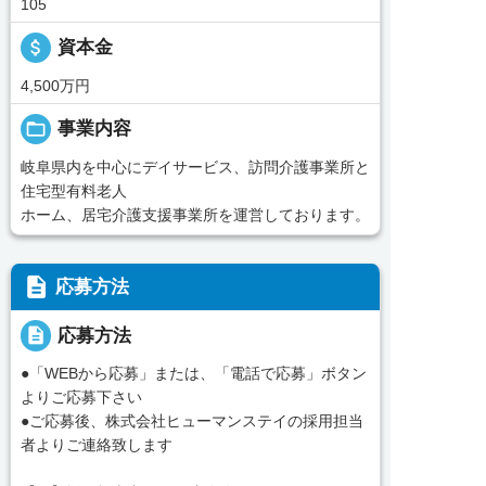
105
attach_money
資本金
4,500万円
folder_open
事業内容
岐阜県内を中心にデイサービス、訪問介護事業所と
住宅型有料老人
ホーム、居宅介護支援事業所を運営しております。
description
応募方法
description
応募方法
●「WEBから応募」または、「電話で応募」ボタン
よりご応募下さい
●ご応募後、株式会社ヒューマンステイの採用担当
者よりご連絡致します