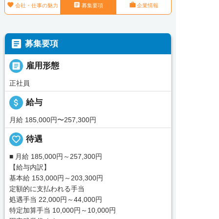



会社・仕事の魅力
募集要項
企業情報

募集要項

雇用形態
正社員
attach_money
給与
月給 185,000円〜257,300円
favorite_border
待遇
■ 月給 185,000円～257,300円
【給与内訳】
基本給 153,000円～203,300円
定額的に支払われる手当
処遇手当 22,000円～44,000円
特定加算手当 10,000円～10,000円