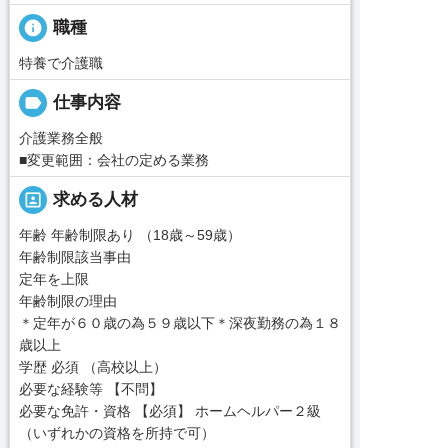
info
職種
特養で介護職
label
仕事内容
介護業務全般
■変更範囲：会社の定める業務
portrait
求める人材
年齢 年齢制限あり （18歳～59歳）
年齢制限該当事由
定年を上限
年齢制限の理由
＊定年が６０歳の為５９歳以下＊深夜勤務の為１８
歳以上
学歴 必須 （高校以上）
必要な経験等 【不問】
必要な免許・資格 【必須】 ホームヘルパー２級
（いずれかの資格を所持で可）