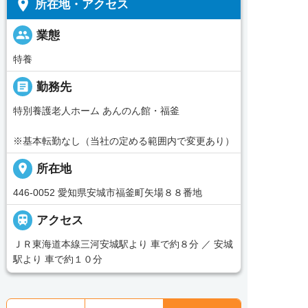
place
所在地・アクセス
people
業態
特養
_pin
勤務先
特別養護老人ホーム あんのん館・福釜
※基本転勤なし（当社の定める範囲内で変更あり）
place
所在地
446-0052 愛知県安城市福釜町矢場８８番地

アクセス
ＪＲ東海道本線三河安城駅より 車で約８分 ／ 安城
駅より 車で約１０分