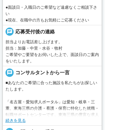
●面談日・入職日のご希望など遠慮なくご相談下さ
い
●現在、在職中の方もお気軽にご応募ください
chat
応募受付後の連絡
担当よりお電話差し上げます。
担当：加藤・中里・水谷・牧村
ご希望やご要望をお伺いした上で、面談日のご案内
をいたします。
message
コンサルタントから一言
■あなたのご希望に合った施設を私たちがお探しい
たします。
「名古屋・愛知求人ポータル」は愛知・岐阜・三
重、東海三県の介護・看護・保育に特化した就職・
転職サポートセンターです。東海三県の豊富な求人
続きを見る
データから、手前味噌ながら優秀なキャリアアドバ
イザー、コンサルタントがあなたのキャリアやご希