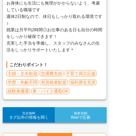
お身体にも生活にも無理がかからないよう、考慮
している職場です
週休2日制なので、休日もしっかり取れる環境です
♪
残業は月平均2時間◎お仕事のある日も自分の時間
をしっかり確保できます！
充実した手当を準備し、スタッフのみなさんの生
活をしっかりサポートいたします＊
こだわりポイント！
主婦・主夫歓迎
交通費支給
子育て両立応援
学歴・年齢不問
有資格者歓迎
福利厚生充実
経験者優遇
車・バイク通勤OK
完全無料
簡単30秒
タグ以外の情報を聞く
Webで応募