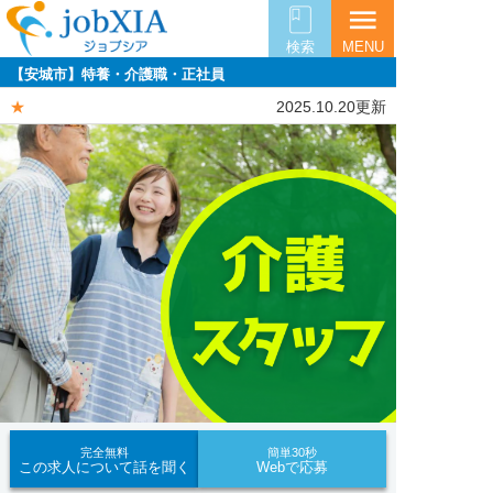
menu
検索
MENU
【安城市】特養・介護職・正社員
★
2025.10.20更新
完全無料
簡単30秒
この求人について話を聞く
Webで応募