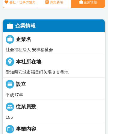



会社・仕事の魅力
募集要項
企業情報

企業情報

企業名
社会福祉法人 安祥福祉会
place
本社所在地
愛知県安城市福釜町矢場８８番地
calendar_view_day
設立
平成17年
people
従業員数
155
folder_open
事業内容