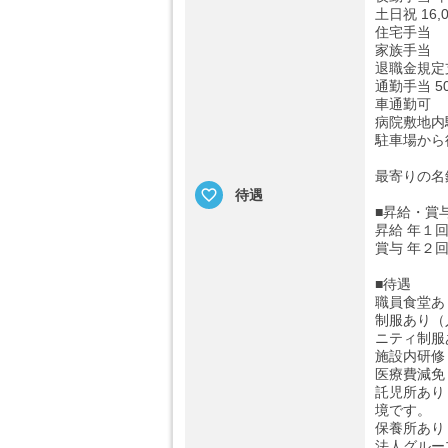
土日祝 16,
住宅手当
家族手当
退職金規定
通勤手当 5
車通勤可
病院敷地内
駐車場から
最寄りの名
待遇
■昇給・賞
昇給 年１
賞与 年２
■待遇
職員食堂あ
制服あり（
ニティ制服
施設内研修
医療費減免
託児所あり
境です。
保養所あり
法人グルー