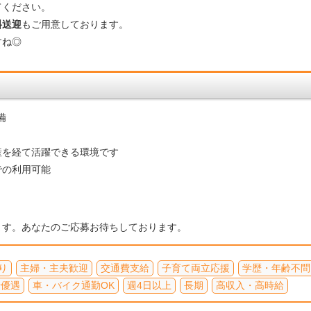
ください。
料送迎
もご用意しております。
すね◎
備
産を経て活躍できる環境です
での利用可能
ます。あなたのご応募お待ちしております。
り
主婦・主夫歓迎
交通費支給
子育て両立応援
学歴・年齢不問
者優遇
車・バイク通勤OK
週4日以上
長期
高収入・高時給