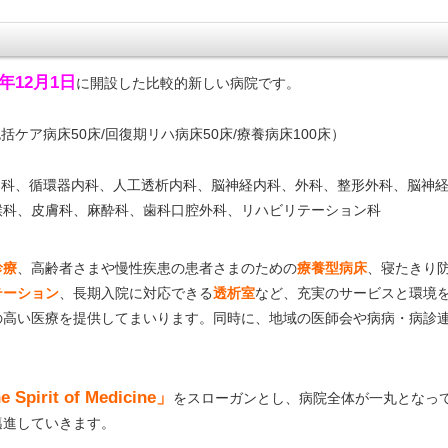
年12月1日
に開設した比較的新しい病院です。
包括ケア病床50床/回復期リハ病床50床/療養病床100床）
内科、循環器内科、人工透析内科、脳神経内科、外科、整形外科、脳神
科、皮膚科、麻酔科、歯科口腔外科、リハビリテーション科
診療
、高齢者さまや慢性疾患の患者さまのための
療養型病床
、寝たきり
テーション
、長期入院に対応できる
透析室
など、充実のサービスと環境
の高い医療を提供してまいります。同時に、地域の医師会や病病・病診
 Spirit of Medicine」
をスローガンとし、病院全体が一丸となっ
邁進していきます。