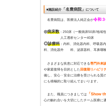
「名豊病院」
■施設紹介
について
令和３
名豊病院は、医療法人純正会が
◎
病床数
：250床（一般病床50床/地域
人工透析センター40床
◎
診療科
：内科、消化器内科、呼吸器
科、消化器外 科、泌尿器科、耳鼻咽喉
さまざまな疾患に対応できる
専門外来
や家庭復帰を目的とした
回復期リハビリ
備し、安心・安全に治療を受けられる質
にも積極的に取り組んでまいります。
「Show the
また、職員につきましては
心の触れ合いを大切にしたチーム医療に