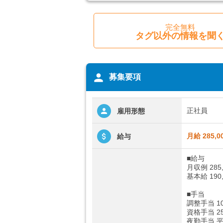
完全無料
タグ以外の情報を聞
person
募集要項
正社員
雇用形態
月給 285,0
給与
■給与
月収例 28
基本給 19
■手当
調整手当 10
資格手当 2
夜勤手当 平日