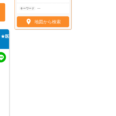
---
キーワード

地図から検索
り★医