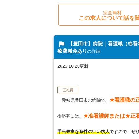
完全無料
この求人について話を
flag
【豊田市】病院｜看護職（准看
療費減免あり
の詳細
2025.10.20更新
正社員
★看護職の
愛知県豊田市の病院で、
★准看護師または★正
御応募には、
手当豊富な条件のいい求人
ですので、ぜ