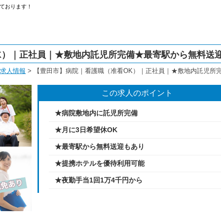
ております！
K）｜正社員｜★敷地内託児所完備★最寄駅から無料送
求人情報
>
【豊田市】病院｜看護職（准看OK）｜正社員｜★敷地内託児所
この求人のポイント
★病院敷地内に託児所完備
★月に3日希望休OK
★最寄駅から無料送迎もあり
★提携ホテルを優待利用可能
★夜勤手当1回1万4千円から