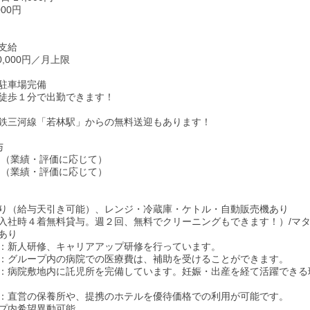
000円
支給
0,000円／月上限
駐車場完備
徒歩１分で出勤できます！
鉄三河線「若林駅」からの無料送迎もあります！
与
回（業績・評価に応じて）
回（業績・評価に応じて）
り（給与天引き可能）、レンジ・冷蔵庫・ケトル・自動販売機あり
入社時４着無料貸与。週２回、無料でクリーニングもできます！）/マ
あり
：新人研修、キャリアアップ研修を行っています。
：グループ内の病院での医療費は、補助を受けることができます。
：病院敷地内に託児所を完備しています。妊娠・出産を経て活躍できる
：直営の保養所や、提携のホテルを優待価格での利用が可能です。
プ内希望異動可能