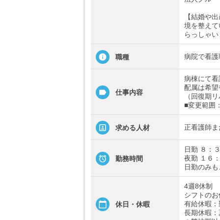
【結婚や出
境を整えて
らっしゃい
病院で看護
職種
病棟にて看
配属は希望
仕事内容
（回復期リ
■変更範囲
正看護師ま
求める人材
日勤 ８：
夜勤 １６
勤務時間
日勤のみも
4週8休制
シフトのお
有給休暇：
休日・休暇
長期休暇：