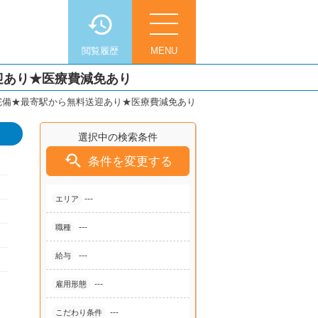
閲覧履歴
MENU
迎あり★医療費減免あり
完備★最寄駅から無料送迎あり★医療費減免あり
選択中の検索条件

条件を変更する
---
エリア
---
職種
---
給与
---
雇用形態
---
こだわり条件