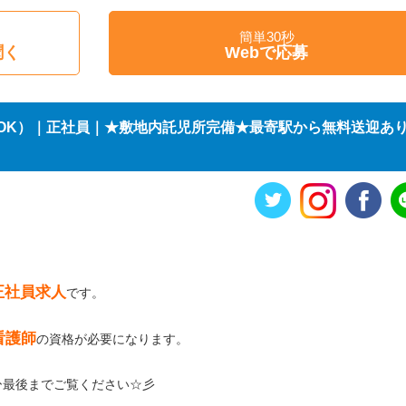
簡単30秒
聞く
Webで応募
OK）｜正社員｜★敷地内託児所完備★最寄駅から無料送迎あ
正社員求人
です。
看護師
の資格が必要になります。
ひ最後までご覧ください☆彡