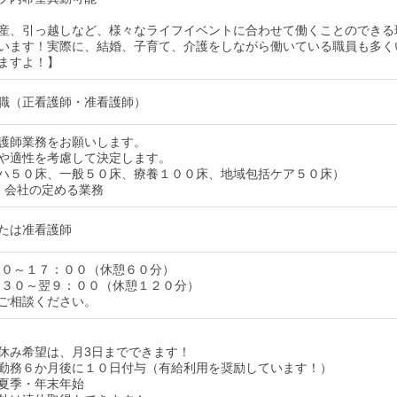
産、引っ越しなど、様々なライフイベントに合わせて働くことのできる
います！実際に、結婚、子育て、介護をしながら働いている職員も多く
ますよ！】
職（正看護師・准看護師）
護師業務をお願いします。
や適性を考慮して決定します。
ハ５０床、一般５０床、療養１００床、地域包括ケア５０床）
：会社の定める業務
たは准看護師
３０～１７：００（休憩６０分）
：３０～翌９：００（休憩１２０分）
ご相談ください。
休み希望は、月3日までできます！
勤務６か月後に１０日付与（有給利用を奨励しています！）
夏季・年末年始