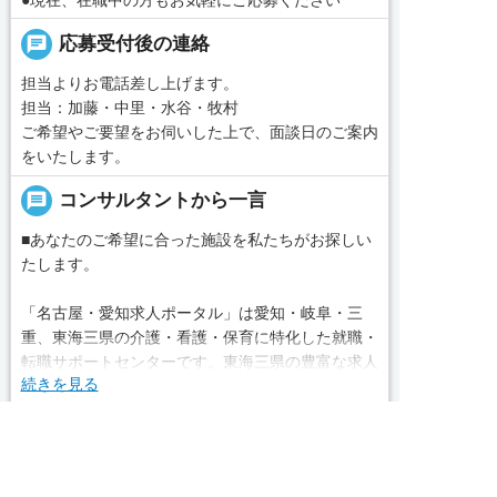
chat
応募受付後の連絡
担当よりお電話差し上げます。
担当：加藤・中里・水谷・牧村
ご希望やご要望をお伺いした上で、面談日のご案内
をいたします。
message
コンサルタントから一言
■あなたのご希望に合った施設を私たちがお探しい
たします。
「名古屋・愛知求人ポータル」は愛知・岐阜・三
重、東海三県の介護・看護・保育に特化した就職・
転職サポートセンターです。東海三県の豊富な求人
続きを見る
データから、手前味噌ながら優秀なキャリアアドバ
イザー、コンサルタントがあなたのキャリアやご希
local_phone
お問い合わせ番号
望をお聞きし、あなたにぴったりのお仕事をご紹介
求人へのご応募は
します。その後の面談調整や条件交渉まで、すべて
お電話またはWEBから
050-3188-7599
責任をもってサポートいたします。また就業後のサ


WEBで応募
電話で応募