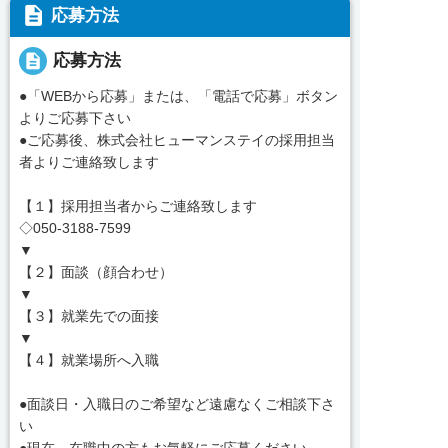
description
応募方法
description
応募方法
●「WEBから応募」または、「電話で応募」ボタン
よりご応募下さい
●ご応募後、株式会社ヒューマンステイの採用担当
者よりご連絡致します
【１】採用担当者からご連絡致します
◇050-3188-7599
▼
【２】面談（顔合わせ）
▼
【３】就業先での面接
▼
【４】就業場所へ入職
●面談日・入職日のご希望など遠慮なくご相談下さ
い
●現在、在職中の方もお気軽にご応募ください