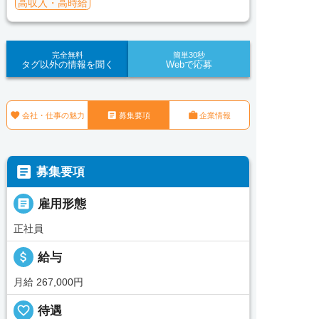
高収入・高時給
完全無料
簡単30秒
タグ以外の情報を聞く
Webで応募



会社・仕事の魅力
募集要項
企業情報

募集要項

雇用形態
正社員
attach_money
給与
月給 267,000円
favorite_border
待遇