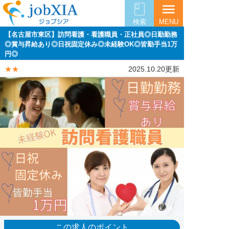
menu
検索
MENU
【名古屋市東区】訪問看護・看護職員・正社員◎日勤勤務
◎賞与昇給あり◎日祝固定休み◎未経験OK◎皆勤手当1万
円◎
★★
2025.10.20更新
この求人のポイント