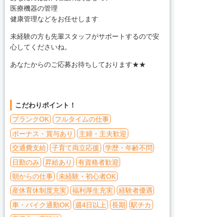
医療機器の管理
健康管理などをお任せします
未経験の方も先輩スタッフがサポートするので安
心してくださいね。
あなたからのご応募お待ちしております★★
こだわりポイント！
ブランクOK
フルタイムの仕事
ボーナス・賞与あり
主婦・主夫歓迎
交通費支給
子育て両立応援
学歴・年齢不問
日勤のみ
昇給あり
有資格者歓迎
朝からの仕事
未経験・初心者OK
産休育休制度充実
福利厚生充実
経験者優遇
車・バイク通勤OK
週4日以上
長期
駅チカ