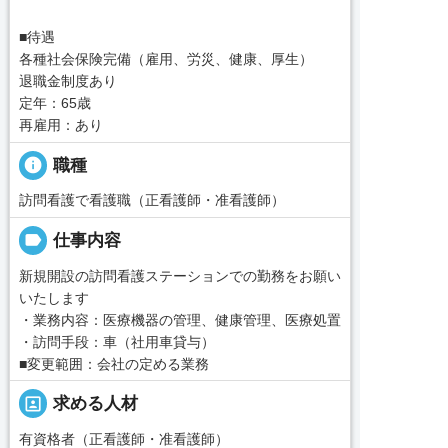
■待遇
各種社会保険完備（雇用、労災、健康、厚生）
退職金制度あり
定年：65歳
再雇用：あり
info
職種
訪問看護で看護職（正看護師・准看護師）
label
仕事内容
新規開設の訪問看護ステーションでの勤務をお願い
いたします
・業務内容：医療機器の管理、健康管理、医療処置
・訪問手段：車（社用車貸与）
■変更範囲：会社の定める業務
portrait
求める人材
有資格者（正看護師・准看護師）