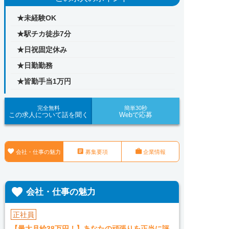
★未経験OK
★駅チカ徒歩7分
★日祝固定休み
★日勤勤務
★皆勤手当1万円
完全無料
簡単30秒
この求人について話を聞く
Webで応募



会社・仕事の魅力
募集要項
企業情報

会社・仕事の魅力
正社員
【最大月給38万円！】あなたの頑張りを正当に評