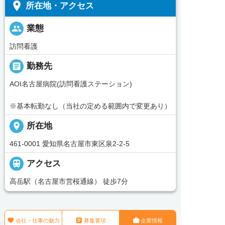
place
所在地・アクセス
people
業態
訪問看護
_pin
勤務先
AOI名古屋病院(訪問看護ステーション)
※基本転勤なし（当社の定める範囲内で変更あり）
place
所在地
461-0001 愛知県名古屋市東区泉2-2-5

アクセス
高岳駅（名古屋市営桜通線） 徒歩7分



会社・仕事の魅力
募集要項
企業情報