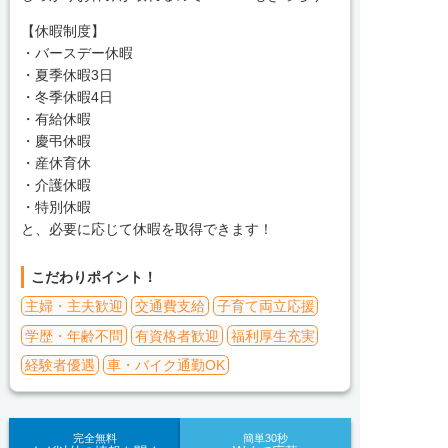
【休暇制度】
・バースデー休暇
・夏季休暇3日
・冬季休暇4日
・有給休暇
・慶弔休暇
・産休育休
・介護休暇
・特別休暇
と、必要に応じて休暇を取得できます！
こだわりポイント！
主婦・主夫歓迎
交通費支給
子育て両立応援
学歴・年齢不問
有資格者歓迎
福利厚生充実
経験者優遇
車・バイク通勤OK
完全無料
簡単30秒