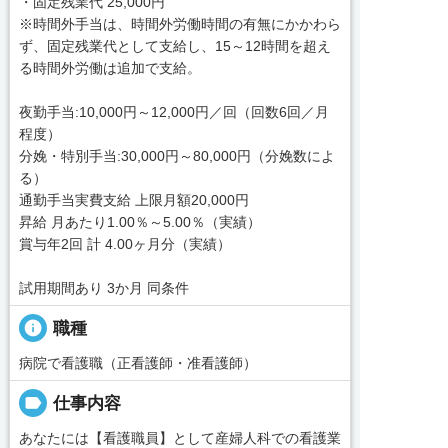
・固定残業代 25,000円
※時間外手当は、時間外労働時間の有無にかかわら
ず、固定残業代として支給し、15～12時間を超え
る時間外労働は追加で支給。
夜勤手当:10,000円～12,000円／回（回数6回／月
程度）
分娩・特別手当:30,000円～80,000円（分娩数によ
る）
通勤手当実費支給 上限月額20,000円
昇給 月あたり1.00％～5.00％（実績）
賞与年2回 計 4.00ヶ月分（実績）
試用期間あり 3か月 同条件
info
職種
病院で看護職（正看護師・准看護師）
label
仕事内容
あなたには【看護職員】として産婦人科での看護業