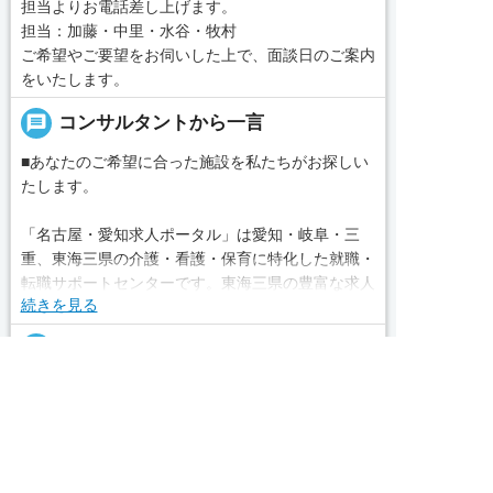
担当よりお電話差し上げます。
担当：加藤・中里・水谷・牧村
ご希望やご要望をお伺いした上で、面談日のご案内
をいたします。
message
コンサルタントから一言
■あなたのご希望に合った施設を私たちがお探しい
たします。
「名古屋・愛知求人ポータル」は愛知・岐阜・三
重、東海三県の介護・看護・保育に特化した就職・
転職サポートセンターです。東海三県の豊富な求人
続きを見る
データから、手前味噌ながら優秀なキャリアアドバ
イザー、コンサルタントがあなたのキャリアやご希
local_phone
お問い合わせ番号
望をお聞きし、あなたにぴったりのお仕事をご紹介
します。その後の面談調整や条件交渉まで、すべて
求人へのご応募は
050-3188-7599
お電話またはWEBから
責任をもってサポートいたします。また就業後のサ


WEBで応募
電話で応募
ポート体制も万全！お悩みやお困りごとがあれば、
当社のスタッフがよろこんでフォローいたします。
完全無料
簡単30秒
求人票以外の情報を聞く
Webで応募