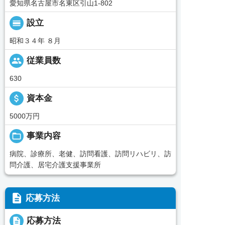
愛知県名古屋市名東区引山1-802
calendar_view_day
設立
昭和３４年 ８月
people
従業員数
630
attach_money
資本金
5000万円
folder_open
事業内容
病院、診療所、老健、訪問看護、訪問リハビリ、訪
問介護、居宅介護支援事業所
description
応募方法
description
応募方法