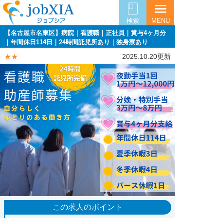
menu
検索
MENU
【名古屋市名東区】病院｜看護職｜正社員｜賞与4ヶ月分
｜年間休日114日｜24時間託児所あり｜独身寮あり
★★
2025.10.20更新
この求人のポイント