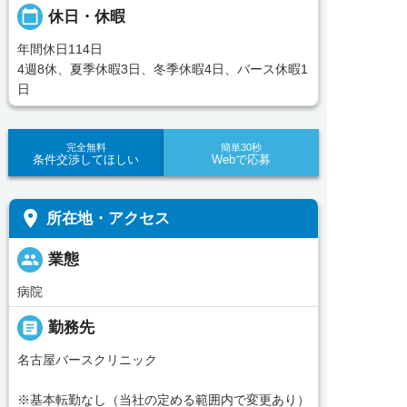
calendar_today
休日・休暇
年間休日114日
4週8休、夏季休暇3日、冬季休暇4日、バース休暇1
日
完全無料
簡単30秒
条件交渉してほしい
Webで応募
place
所在地・アクセス
people
業態
病院
_pin
勤務先
名古屋バースクリニック
※基本転勤なし（当社の定める範囲内で変更あり）