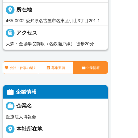
place
所在地
465-0002 愛知県名古屋市名東区引山3丁目201-1

アクセス
大森・金城学院前駅（名鉄瀬戸線） 徒歩20分



会社・仕事の魅力
募集要項
企業情報

企業情報

企業名
医療法人博報会
place
本社所在地