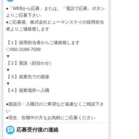
●「WEBから応募」または、「電話で応募」ボタン
よりご応募下さい
●ご応募後、株式会社ヒューマンステイの採用担当
者よりご連絡致します
【１】採用担当者からご連絡致します
◇050-3188-7599
▼
【２】面談（顔合わせ）
▼
【３】就業先での面接
▼
【４】就業場所へ入職
●面談日・入職日のご希望など遠慮なくご相談下さ
い
●現在、在職中の方もお気軽にご応募ください
chat
応募受付後の連絡