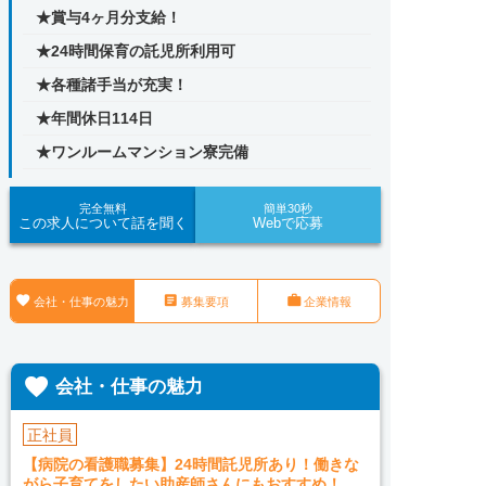
★賞与4ヶ月分支給！
★24時間保育の託児所利用可
★各種諸手当が充実！
★年間休日114日
★ワンルームマンション寮完備
完全無料
簡単30秒
この求人について話を聞く
Webで応募



会社・仕事の魅力
募集要項
企業情報

会社・仕事の魅力
正社員
【病院の看護職募集】24時間託児所あり！働きな
がら子育てをしたい助産師さんにもおすすめ！