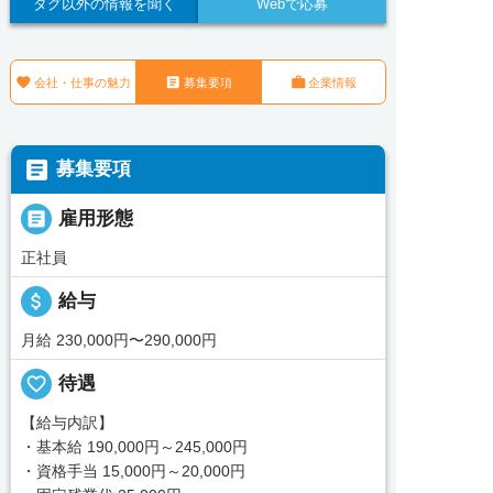
タグ以外の情報を聞く
Webで応募



会社・仕事の魅力
募集要項
企業情報

募集要項

雇用形態
正社員
attach_money
給与
月給 230,000円〜290,000円
favorite_border
待遇
【給与内訳】
・基本給 190,000円～245,000円
・資格手当 15,000円～20,000円