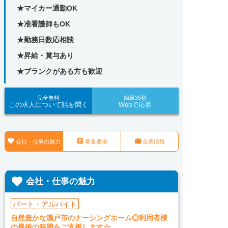
★マイカー通勤OK
★准看護師もOK
★勤務日数応相談
★昇給・賞与あり
★ブランクがある方も歓迎
完全無料
簡単30秒
この求人について話を聞く
Webで応募



会社・仕事の魅力
募集要項
企業情報

会社・仕事の魅力
パート・アルバイト
自然豊かな瀬戸市のナーシングホーム◎利用者様
の最後の時間をご支援します☆