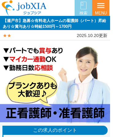
menu
検索
MENU
【瀬戸市】急募☆有料老人ホームの看護師（パート）昇給
あり☆賞与あり☆時給1500円～1700円
★★
2025.10.20更新
この求人のポイント