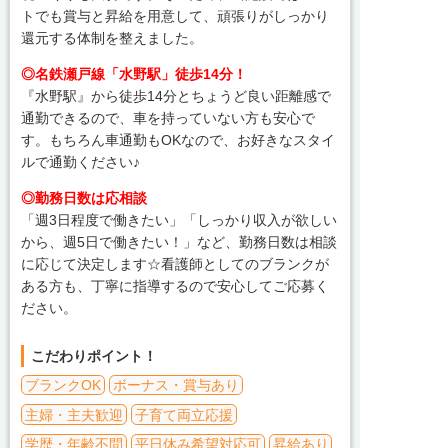
トでも賞与と昇給を用意して、頑張りがしっかり
還元する体制を整えました。
◎名鉄瀬戸線「水野駅」徒歩14分！
『水野駅』から徒歩14分とちょうど良い距離感で
通勤できるので、車を持っていない方も安心で
す。もちろん車通勤もOKなので、お好きなスタイ
ルで通勤ください♪
◎勤務日数は応相談
「週3日程度で働きたい」「しっかり収入が欲しい
から、週5日で働きたい！」など、勤務日数は相談
に応じて決定します☆看護師としてのブランクが
ある方も、丁寧に指導するので安心してご応募く
ださい。
こだわりポイント！
ブランクOK
ボーナス・賞与あり
主婦・主夫歓迎
子育て両立応援
学歴・年齢不問
平日休み希望対応可
昇給あり