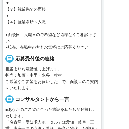
▼
【３】就業先での面接
▼
【４】就業場所へ入職
●面談日・入職日のご希望など遠慮なくご相談下さ
い
●現在、在職中の方もお気軽にご応募ください
chat
応募受付後の連絡
担当よりお電話差し上げます。
担当：加藤・中里・水谷・牧村
ご希望やご要望をお伺いした上で、面談日のご案内
をいたします。
message
コンサルタントから一言
■あなたのご希望に合った施設を私たちがお探しい
たします。
「名古屋・愛知求人ポータル」は愛知・岐阜・三
重、東海三県の介護・看護・保育に特化した就職・