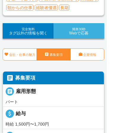
朝からの仕事
経験者優遇
長期
完全無料
簡単30秒
タグ以外の情報を聞く
Webで応募



会社・仕事の魅力
募集要項
企業情報

募集要項

雇用形態
パート
attach_money
給与
時給 1,500円〜1,700円