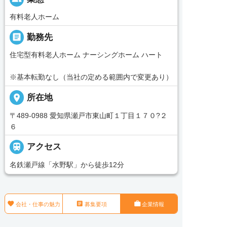
有料老人ホーム
_pin
勤務先
住宅型有料老人ホーム ナーシングホーム ハート
※基本転勤なし（当社の定める範囲内で変更あり）
place
所在地
〒489-0988 愛知県瀬戸市東山町１丁目１７０?２
６

アクセス
名鉄瀬戸線「水野駅」から徒歩12分



会社・仕事の魅力
募集要項
企業情報