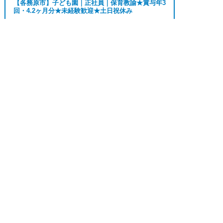
【各務原市】子ども園｜正社員｜保育教諭★賞与年3
OK、週3日～ OK、週4日以上OK、フリーター歓
回・4.2ヶ月分★未経験歓迎★土日祝休み
迎、パートアルバイト歓迎、急募求人、初心者歓
迎、無資格OK、学歴・年齢不問、シニア歓迎、経
おすすめ
★★
験者歓迎、有資格者歓迎、短時間勤務の方も歓迎、
求人へのご応募は
勤務地
各務原市
お電話またはWEBから
フルタイム勤務、資格取得サポート制度あり、完全


WEBで応募
電話で応募
月給 190,000円〜
週休2、研修あり、新設・オープニング求人、ハロ
給与
210,000円
ーワーク求人、短期、長期、春/夏/冬休み期間、時
間や曜日が選べる、平日休み希望対応可、平日のみ
勤務、朝からの仕事、昼からの仕事、夕方からの仕
正社員
事、日払いOK、高収入、高時給、福利厚生充実、
【羽島郡】病院で病棟勤務の看護師★賞与4か月分の
正社員★0～2歳児24時間託児所あり★年休...
交通費支給、寮・社宅あり、残業なし、社員登用あ
り、女性が多い職場」
おすすめ
★★★
上記の条件で働きたい方ご相談ください。
勤務地
羽島郡
■「特別養護老人ホーム、介護老人保健施設、デイ
月給 231,000円〜
給与
サービス、介護付有料老人ホーム、訪問介護サービ
262,000円
ス、グループホーム、サービス付き高齢者向け住
宅、住宅型有料老人ホーム、ショートステイ、看護
正社員
小規模多機能型居宅介護、小規模多機能ホーム、ケ
【名古屋市北区】病院｜介護職｜正社員｜★賞与4か
アプランセンター、放課後等デイサービス、居宅介
月★日勤のみ★託児所あり★