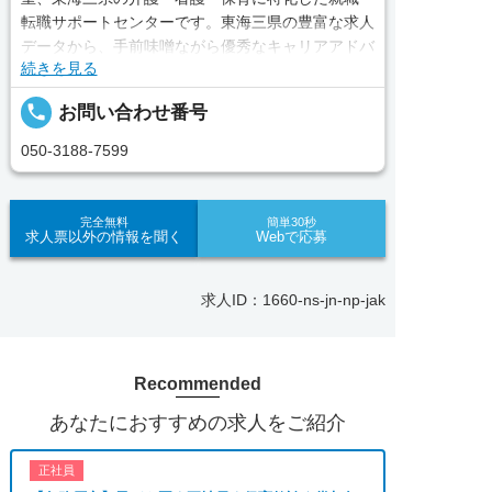
転職サポートセンターです。東海三県の豊富な求人
データから、手前味噌ながら優秀なキャリアアドバ
続きを見る
イザー、コンサルタントがあなたのキャリアやご希
望をお聞きし、あなたにぴったりのお仕事をご紹介
local_phone
お問い合わせ番号
します。その後の面談調整や条件交渉まで、すべて
責任をもってサポートいたします。また就業後のサ
050-3188-7599
ポート体制も万全！お悩みやお困りごとがあれば、
当社のスタッフがよろこんでフォローいたします。
見学してみたい！求人情報のここを確認したい！な
完全無料
簡単30秒
求人票以外の情報を聞く
Webで応募
ど、興味本位でも構いませんので、スタッフまでお
気軽にお問い合わせください。
求人ID：1660-ns-jn-np-jak
■「シフト制、完全週休2、土日祝休み、土日休
み、日祝休み、週3以内可、短時間・扶養内、日勤
のみ、夜勤のみ、未経験歓迎、主婦歓迎、主夫歓
Recommended
迎、曜日相談可、土日祝のみ、年休110日～、残業
月10H、保育/託児所、産休・育休あり、副業 Ｗワ
あなたにおすすめの求人をご紹介
ーク可、ブランクOK、ボーナスあり、賞与あり、
昇給あり、正社員登用、資格支援交通費支給、土日
正社員
のみOK、平日のみOK、残業なし、週1週2日から