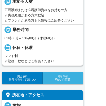
portrait
求める人材
正看護師または准看護師資格をお持ちの方
☆実務経験がある方大歓迎
☆ブランクがある方もお気軽にご応募ください

勤務時間
09時00分～18時00分（休憩60分）
calendar_today
休日・休暇
シフト制
☆勤務日数などはご相談ください
完全無料
簡単30秒
条件交渉してほしい
Webで応募
place
所在地・アクセス
people
業態