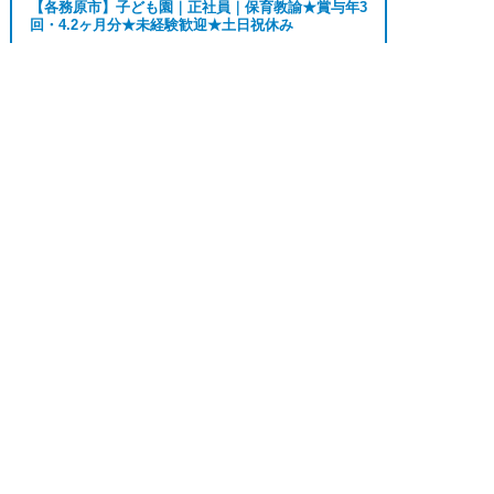
【各務原市】子ども園｜正社員｜保育教諭★賞与年3
OK、週3日～ OK、週4日以上OK、フリーター歓
回・4.2ヶ月分★未経験歓迎★土日祝休み
迎、パートアルバイト歓迎、急募求人、初心者歓
迎、無資格OK、学歴・年齢不問、シニア歓迎、経
おすすめ
★★
験者歓迎、有資格者歓迎、短時間勤務の方も歓迎、
求人へのご応募は
勤務地
各務原市
お電話またはWEBから
フルタイム勤務、資格取得サポート制度あり、完全


WEBで応募
電話で応募
月給 190,000円〜
週休2、研修あり、新設・オープニング求人、ハロ
給与
210,000円
ーワーク求人、短期、長期、春/夏/冬休み期間、時
間や曜日が選べる、平日休み希望対応可、平日のみ
勤務、朝からの仕事、昼からの仕事、夕方からの仕
正社員
事、日払いOK、高収入、高時給、福利厚生充実、
【羽島郡】病院で病棟勤務の看護師★賞与4か月分の
正社員★0～2歳児24時間託児所あり★年休...
交通費支給、寮・社宅あり、残業なし、社員登用あ
り、女性が多い職場」
おすすめ
★★★
上記の条件で働きたい方ご相談ください。
勤務地
羽島郡
■「特別養護老人ホーム、介護老人保健施設、デイ
月給 231,000円〜
給与
サービス、介護付有料老人ホーム、訪問介護サービ
262,000円
ス、グループホーム、サービス付き高齢者向け住
宅、住宅型有料老人ホーム、ショートステイ、看護
正社員
小規模多機能型居宅介護、小規模多機能ホーム、ケ
【名古屋市北区】病院｜介護職｜正社員｜★賞与4か
アプランセンター、放課後等デイサービス、居宅介
月★日勤のみ★託児所あり★