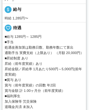
attach_money
給与
時給 1,285円〜
favorite_border
待遇
■給与 1285円～ 1285円
■手当
処遇改善加算は勤務日数、勤務年数にて算出
通勤手当 実費支給（上限あり） （月額 20,000円）
■昇給制度 あり
昇給（前年度実績）あり
昇給金額／昇給率 1月あたり500円～5,000円(前年
度実績)
■賞与 あり
賞与（前年度実績）の回数 年2回
賞与金額 計 1.00ヶ月分（前年度実績）
■福利厚生
加入保険等 労災保険
退職金共済 未加入