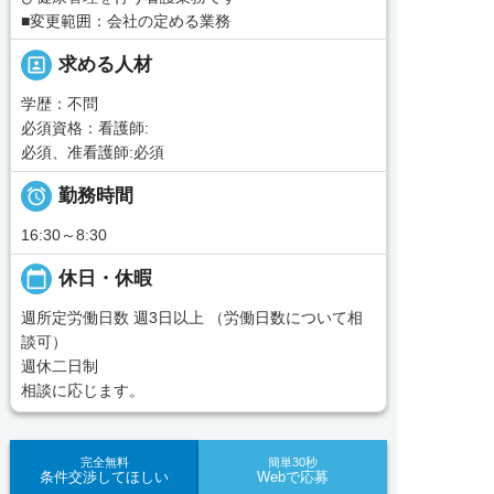
■変更範囲：会社の定める業務
portrait
求める人材
学歴：不問
必須資格：看護師:
必須、准看護師:必須

勤務時間
16:30～8:30
calendar_today
休日・休暇
週所定労働日数 週3日以上 （労働日数について相
談可）
週休二日制
相談に応じます。
完全無料
簡単30秒
条件交渉してほしい
Webで応募