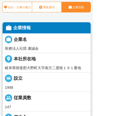



会社・仕事の魅力
募集要項
企業情報

企業情報

企業名
医療法人社団 康誠会
place
本社所在地
岐阜県揖斐郡大野町大字南方二度桜１９１番地
calendar_view_day
設立
1998
people
従業員数
147