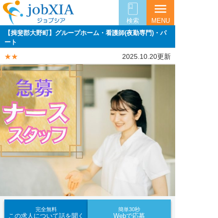
menu
検索
MENU
【揖斐郡大野町】グループホーム・看護師(夜勤専門)・パ
ート
★★
2025.10.20更新
完全無料
簡単30秒
この求人について話を聞く
Webで応募