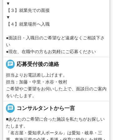
▼
【３】就業先での面接
▼
【４】就業場所へ入職
●面談日・入職日のご希望など遠慮なくご相談下さ
い
●現在、在職中の方もお気軽にご応募ください
chat
応募受付後の連絡
担当よりお電話差し上げます。
担当：加藤・中里・水谷・牧村
ご希望やご要望をお伺いした上で、面談日のご案内
をいたします。
message
コンサルタントから一言
■あなたのご希望に合った施設を私たちがお探しい
たします。
「名古屋・愛知求人ポータル」は愛知・岐阜・三
重、東海三県の介護・看護・保育に特化した就職・