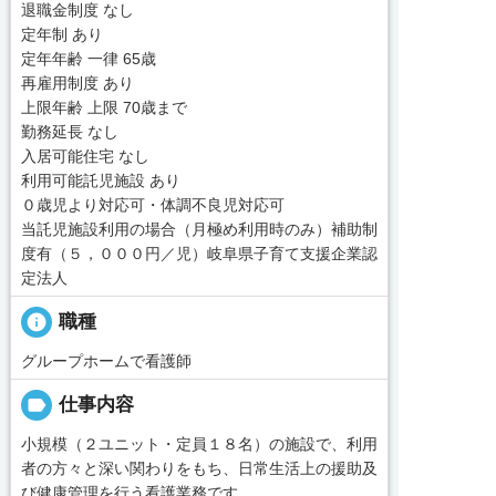
退職金制度 なし
定年制 あり
定年年齢 一律 65歳
再雇用制度 あり
上限年齢 上限 70歳まで
勤務延長 なし
入居可能住宅 なし
利用可能託児施設 あり
０歳児より対応可・体調不良児対応可
当託児施設利用の場合（月極め利用時のみ）補助制
度有（５，０００円／児）岐阜県子育て支援企業認
定法人
info
職種
グループホームで看護師
label
仕事内容
小規模（２ユニット・定員１８名）の施設で、利用
者の方々と深い関わりをもち、日常生活上の援助及
び健康管理を行う看護業務です