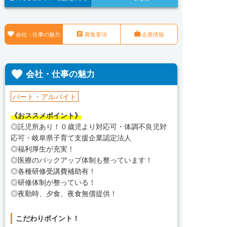



会社・仕事の魅力
募集要項
企業情報

会社・仕事の魅力
パート・アルバイト
《おススメポイント》
◎託児所あり！０歳児より対応可・体調不良児対
応可・岐阜県子育て支援企業認定法人
◎福利厚生が充実！
◎医療のバックアップ体制も整っています！
◎各種研修受講費補助有！
◎研修体制が整っている！
◎夜勤時、夕食、夜食無償提供！
こだわりポイント！