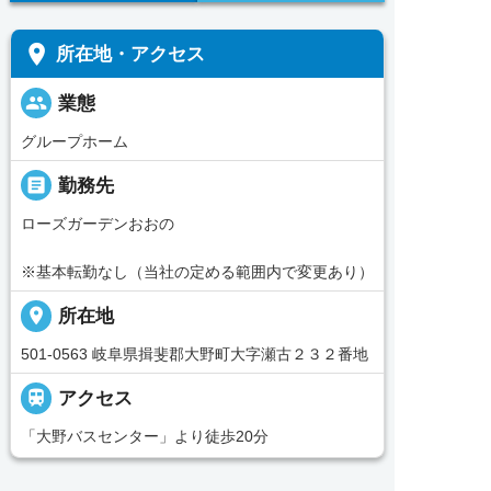
place
所在地・アクセス
people
業態
グループホーム
_pin
勤務先
ローズガーデンおおの
※基本転勤なし（当社の定める範囲内で変更あり）
place
所在地
501-0563 岐阜県揖斐郡大野町大字瀬古２３２番地

アクセス
「大野バスセンター」より徒歩20分