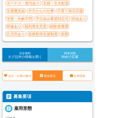
ボーナス・賞与あり
主婦・主夫歓迎
交通費支給
夕方からの仕事
子育て両立応援
学歴・年齢不問
平日休み希望対応可
昇給あり
研修あり
福利厚生充実
経験者優遇
託児所あり
資格取得支援制度
長期
完全無料
簡単30秒
タグ以外の情報を聞く
Webで応募



会社・仕事の魅力
募集要項
企業情報

募集要項

雇用形態
パート