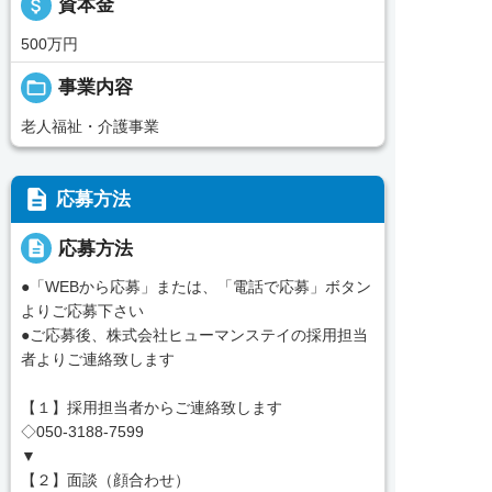
attach_money
資本金
500万円
folder_open
事業内容
老人福祉・介護事業
description
応募方法
description
応募方法
●「WEBから応募」または、「電話で応募」ボタン
よりご応募下さい
●ご応募後、株式会社ヒューマンステイの採用担当
者よりご連絡致します
【１】採用担当者からご連絡致します
◇050-3188-7599
▼
【２】面談（顔合わせ）