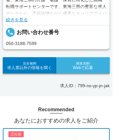
転職サポートセンターです。東海三県の豊富な求人
データから、手前味噌ながら優秀なキャリアアドバ
続きを見る
イザー、コンサルタントがあなたのキャリアやご希
望をお聞きし、あなたにぴったりのお仕事をご紹介
local_phone
お問い合わせ番号
します。その後の面談調整や条件交渉まで、すべて
責任をもってサポートいたします。また就業後のサ
050-3188-7599
ポート体制も万全！お悩みやお困りごとがあれば、
当社のスタッフがよろこんでフォローいたします。
見学してみたい！求人情報のここを確認したい！な
完全無料
簡単30秒
求人票以外の情報を聞く
Webで応募
ど、興味本位でも構いませんので、スタッフまでお
気軽にお問い合わせください。
求人ID：799-ns-yp-jn-jak
■「シフト制、完全週休2、土日祝休み、土日休
み、日祝休み、週3以内可、短時間・扶養内、日勤
のみ、夜勤のみ、未経験歓迎、主婦歓迎、主夫歓
Recommended
迎、曜日相談可、土日祝のみ、年休110日～、残業
月10H、保育/託児所、産休・育休あり、副業 Ｗワ
あなたにおすすめの求人をご紹介
ーク可、ブランクOK、ボーナスあり、賞与あり、
昇給あり、正社員登用、資格支援交通費支給、土日
正社員
のみOK、平日のみOK、残業なし、週1週2日から