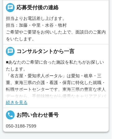
chat
応募受付後の連絡
担当よりお電話差し上げます。
担当：加藤・中里・水谷・牧村
ご希望やご要望をお伺いした上で、面談日のご案内
をいたします。
message
コンサルタントから一言
■あなたのご希望に合った施設を私たちがお探しい
たします。
「名古屋・愛知求人ポータル」は愛知・岐阜・三
重、東海三県の介護・看護・保育に特化した就職・
転職サポートセンターです。東海三県の豊富な求人
データから、手前味噌ながら優秀なキャリアアドバ
続きを見る
イザー、コンサルタントがあなたのキャリアやご希
望をお聞きし、あなたにぴったりのお仕事をご紹介
local_phone
お問い合わせ番号
します。その後の面談調整や条件交渉まで、すべて
責任をもってサポートいたします。また就業後のサ
050-3188-7599
ポート体制も万全！お悩みやお困りごとがあれば、
当社のスタッフがよろこんでフォローいたします。