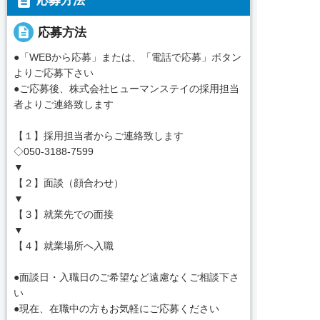
description
応募方法
description
応募方法
●「WEBから応募」または、「電話で応募」ボタン
よりご応募下さい
●ご応募後、株式会社ヒューマンステイの採用担当
者よりご連絡致します
【１】採用担当者からご連絡致します
◇050-3188-7599
▼
【２】面談（顔合わせ）
▼
【３】就業先での面接
▼
【４】就業場所へ入職
●面談日・入職日のご希望など遠慮なくご相談下さ
い
●現在、在職中の方もお気軽にご応募ください