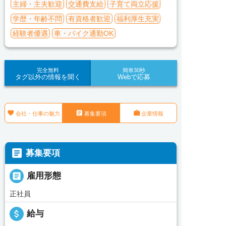
主婦・主夫歓迎
交通費支給
子育て両立応援
学歴・年齢不問
有資格者歓迎
福利厚生充実
経験者優遇
車・バイク通勤OK
完全無料
簡単30秒
タグ以外の情報を聞く
Webで応募



会社・仕事の魅力
募集要項
企業情報

募集要項

雇用形態
正社員
attach_money
給与