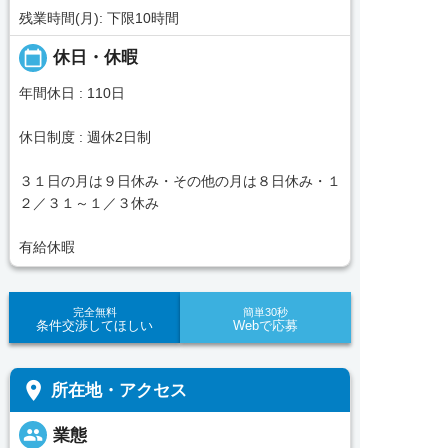
残業時間(月): 下限10時間
calendar_today
休日・休暇
年間休日 : 110日
休日制度 : 週休2日制
３１日の月は９日休み・その他の月は８日休み・１
２／３１～１／３休み
有給休暇
完全無料
簡単30秒
条件交渉してほしい
Webで応募
place
所在地・アクセス
people
業態