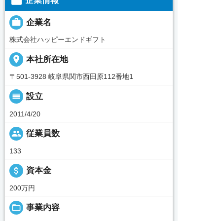

企業情報

企業名
株式会社ハッピーエンドギフト
place
本社所在地
〒501-3928 岐阜県関市西田原112番地1
calendar_view_day
設立
2011/4/20
people
従業員数
133
attach_money
資本金
200万円
folder_open
事業内容