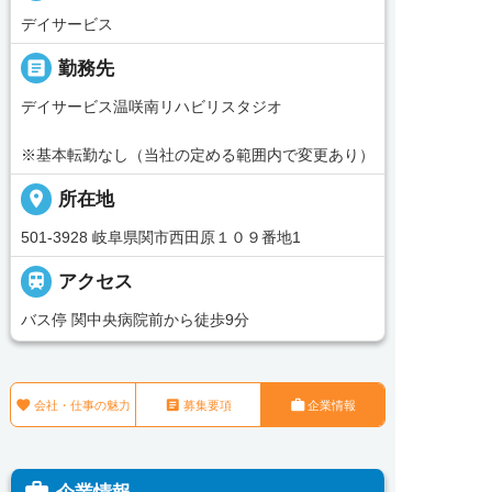
デイサービス
_pin
勤務先
デイサービス温咲南リハビリスタジオ
※基本転勤なし（当社の定める範囲内で変更あり）
place
所在地
501-3928 岐阜県関市西田原１０９番地1

アクセス
バス停 関中央病院前から徒歩9分



会社・仕事の魅力
募集要項
企業情報