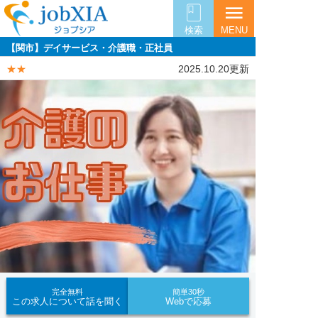
menu
検索
MENU
【関市】デイサービス・介護職・正社員
★★
2025.10.20更新
完全無料
簡単30秒
この求人について話を聞く
Webで応募