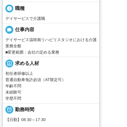
info
職種
デイサービスで介護職
label
仕事内容
デイサービス温咲南リハビリスタジオにおける介護
業務全般
■変更範囲：会社の定める業務
portrait
求める人材
初任者研修以上
普通自動車免許必須（AT限定可）
年齢不問
未経験可
学歴不問

勤務時間
【日勤】08:30～17:30