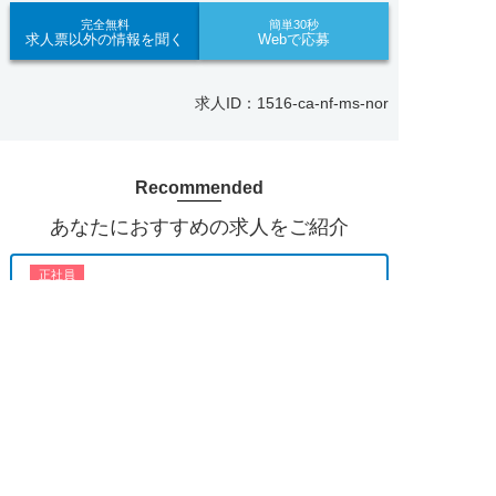
見学してみたい！求人情報のここを確認したい！な
完全無料
簡単30秒
求人票以外の情報を聞く
Webで応募
ど、興味本位でも構いませんので、スタッフまでお
気軽にお問い合わせください。
求人ID：1516-ca-nf-ms-nor
■「シフト制、完全週休2、土日祝休み、土日休
み、日祝休み、週3以内可、短時間・扶養内、日勤
のみ、夜勤のみ、未経験歓迎、主婦歓迎、主夫歓
Recommended
迎、曜日相談可、土日祝のみ、年休110日～、残業
月10H、保育/託児所、産休・育休あり、副業 Ｗワ
あなたにおすすめの求人をご紹介
ーク可、ブランクOK、ボーナスあり、賞与あり、
昇給あり、正社員登用、資格支援交通費支給、土日
正社員
のみOK、平日のみOK、残業なし、週1週2日から
【各務原市】子ども園｜正社員｜保育教諭★賞与年3
OK、週3日～ OK、週4日以上OK、フリーター歓
回・4.2ヶ月分★未経験歓迎★土日祝休み
求人へのご応募は
迎、パートアルバイト歓迎、急募求人、初心者歓
お電話またはWEBから
迎、学歴・年齢不問、シニア歓迎、経験者歓迎、有
おすすめ
★★


WEBで応募
電話で応募
資格者歓迎、短時間勤務の方も歓迎、フルタイム勤
勤務地
各務原市
務、資格取得サポート制度あり、完全週休2、研修
月給 190,000円〜
あり、新設・オープニング求人、ハローワーク求
給与
210,000円
人、短期、長期、春/夏/冬休み期間、時間や曜日が
選べる、平日休み希望対応可、平日のみ勤務、朝か