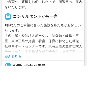
ご希望やご要望をお伺いした上で、面談日のご案内
をいたします。
message
コンサルタントから一言
■あなたのご希望に合った施設を私たちがお探しい
たします。
「名古屋・愛知求人ポータル」は愛知・岐阜・三
重、東海三県の介護・看護・保育に特化した就職・
転職サポートセンターです。東海三県の豊富な求人
データから、手前味噌ながら優秀なキャリアアドバ
続きを見る
イザー、コンサルタントがあなたのキャリアやご希
望をお聞きし、あなたにぴったりのお仕事をご紹介
local_phone
お問い合わせ番号
します。その後の面談調整や条件交渉まで、すべて
責任をもってサポートいたします。また就業後のサ
050-3188-7599
求人へのご応募は
ポート体制も万全！お悩みやお困りごとがあれば、
お電話またはWEBから
当社のスタッフがよろこんでフォローいたします。


WEBで応募
電話で応募
見学してみたい！求人情報のここを確認したい！な
完全無料
簡単30秒
求人票以外の情報を聞く
Webで応募
ど、興味本位でも構いませんので、スタッフまでお
気軽にお問い合わせください。
求人ID：1509-ca-nf-ms-nor