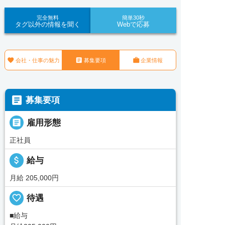
完全無料
簡単30秒
タグ以外の情報を聞く
Webで応募



会社・仕事の魅力
募集要項
企業情報

募集要項

雇用形態
正社員
attach_money
給与
月給 205,000円
favorite_border
待遇
■給与