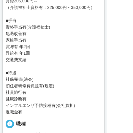
月給205,000円～
（介護福祉士資格有：225,000円～350,000円）
■手当
資格手当有(介護福祉士)
処遇改善有
家族手当有
賞与有 年2回
昇給有 年1回
交通費支給
■待遇
社保完備(法令)
初任者研修費負担有(規定)
社員旅行有
健康診断有
インフルエンザ予防接種有(会社負担)
退職金有
info
職種