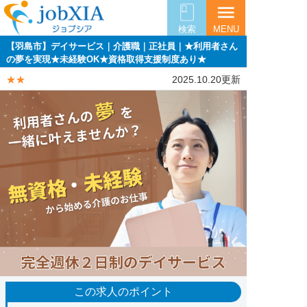
menu
検索
MENU
【羽島市】デイサービス｜介護職｜正社員｜★利用者さん
の夢を実現★未経験OK★資格取得支援制度あり★
★★
2025.10.20更新
この求人のポイント