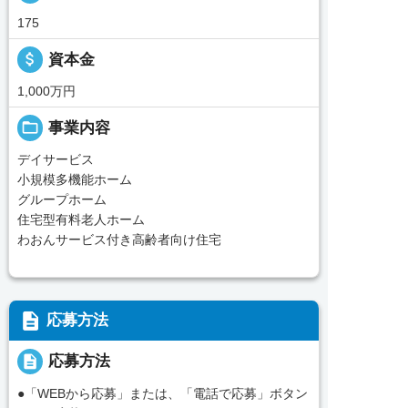
175
attach_money
資本金
1,000万円
folder_open
事業内容
デイサービス
小規模多機能ホーム
グループホーム
住宅型有料老人ホーム
わおんサービス付き高齢者向け住宅
description
応募方法
description
応募方法
●「WEBから応募」または、「電話で応募」ボタン