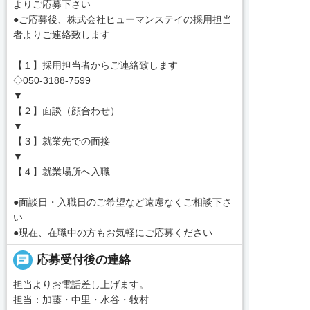
よりご応募下さい
●ご応募後、株式会社ヒューマンステイの採用担当
者よりご連絡致します
【１】採用担当者からご連絡致します
◇050-3188-7599
▼
【２】面談（顔合わせ）
▼
【３】就業先での面接
▼
【４】就業場所へ入職
●面談日・入職日のご希望など遠慮なくご相談下さ
い
●現在、在職中の方もお気軽にご応募ください
chat
応募受付後の連絡
担当よりお電話差し上げます。
担当：加藤・中里・水谷・牧村