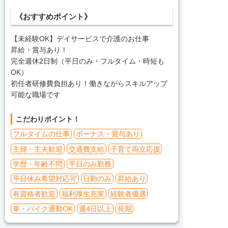
《おすすめポイント》
【未経験OK】デイサービスで介護のお仕事
昇給・賞与あり！
完全週休2日制（平日のみ・フルタイム・時短も
OK）
初任者研修費負担あり！働きながらスキルアップ
可能な職場です
こだわりポイント！
フルタイムの仕事
ボーナス・賞与あり
主婦・主夫歓迎
交通費支給
子育て両立応援
学歴・年齢不問
平日のみ勤務
平日休み希望対応可
日勤のみ
昇給あり
有資格者歓迎
福利厚生充実
経験者優遇
車・バイク通勤OK
週4日以上
長期