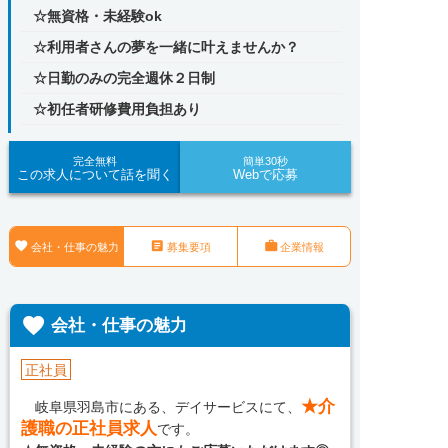
☆無資格・未経験ok
☆利用者さんの夢を一緒に叶えませんか？
☆日勤のみの完全週休２日制
☆初任者研修費用負担あり
完全無料
簡単30秒
この求人について話を聞く
Webで応募



会社・仕事の魅力
募集要項
企業情報

会社・仕事の魅力
正社員
★介
岐阜県羽島市にある、デイサービスにて、
護職の正社員求人
です。