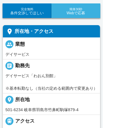
完全無料
簡単30秒
条件交渉してほしい
Webで応募
place
所在地・アクセス
people
業態
デイサービス
_pin
勤務先
デイサービス「わおん別館」
※基本転勤なし（当社の定める範囲内で変更あり）
place
所在地
501-6234 岐阜県羽島市竹鼻町駒塚879-4

アクセス